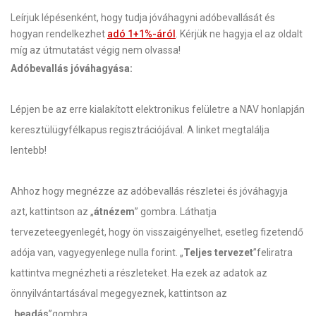
Leírjuk lépésenként, hogy tudja jóváhagyni adóbevallását és
hogyan rendelkezhet
adó 1+1%-áról
.
Kérjük ne hagyja el az oldalt
míg az útmutatást végig nem olvassa!
Adóbevallás jóváhagyása:
Lépjen be az erre kialakított elektronikus felületre a NAV honlapján
keresztülügyfélkapus regisztrációjával. A linket megtalálja
lentebb!
Ahhoz hogy megnézze az adóbevallás részletei és jóváhagyja
azt, kattintson az „
átnézem
” gombra. Láthatja
tervezeteegyenlegét, hogy ön visszaigényelhet, esetleg fizetendő
adója van, vagyegyenlege nulla forint. „
Teljes tervezet
”feliratra
kattintva megnézheti a részleteket. Ha ezek az adatok az
önnyilvántartásával megegyeznek, kattintson az
„
beadás
”gombra.