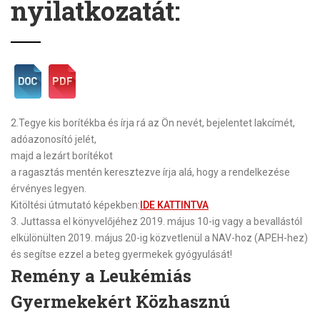
nyilatkozatát:
2.
Tegye kis borítékba és írja rá az Ön nevét, bejelentet lakcímét,
adóazonosító jelét,
majd a lezárt borítékot
a ragasztás mentén keresztezve írja alá, hogy a rendelkezése
érvényes legyen.
Kitöltési útmutató képekben:
IDE KATTINTVA
3.
Juttassa el könyvelőjéhez
2019. május 10-ig
vagy a bevallástól
elkülönülten
2019. május 20-ig
közvetlenül a NAV-hoz (APEH-hez)
és segítse ezzel a beteg gyermekek gyógyulását!
Remény a Leukémiás
Gyermekekért Közhasznú