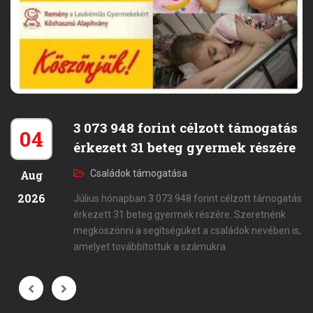
3 073 948 forint célzott támogatás
04
érkezett 31 beteg gyermek részére
Aug
Családok támogatása
2026
Július hónapban 3 073 948 forint célzott támogatás
érkezett 31 beteg gyermek részére. Szeretnénk
megköszönni a segítségüket a családok nevében is,
amelyet továbbítottuk a számukra.