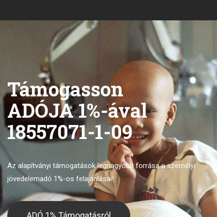
Támogasson
ADÓJA 1%-ával
18557071-1-09
Az alapítványi támogatások legnagyobb forrása
a személyi
jövedelemadó 1%-os felajánlásai!
ADÓ 1% Támogatásról