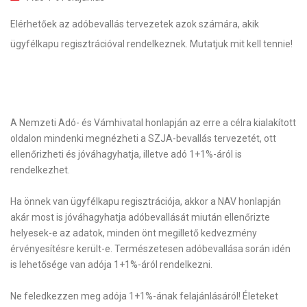
Elérhetőek az adóbevallás tervezetek azok számára, akik
ügyfélkapu regisztrációval rendelkeznek. Mutatjuk mit kell tennie!
A Nemzeti Adó- és Vámhivatal honlapján az erre a célra kialakított
oldalon mindenki megnézheti a SZJA-bevallás tervezetét, ott
ellenőrizheti és jóváhagyhatja, illetve adó 1+1%-áról is
rendelkezhet.
Ha önnek van ügyfélkapu regisztrációja, akkor a NAV honlapján
akár most is jóváhagyhatja adóbevallását miután ellenőrizte
helyesek-e az adatok, minden önt megillető kedvezmény
érvényesítésre került-e. Természetesen adóbevallása során idén
is lehetősége van adója 1+1%-áról rendelkezni.
Ne feledkezzen meg adója 1+1%-ának felajánlásáról! Életeket