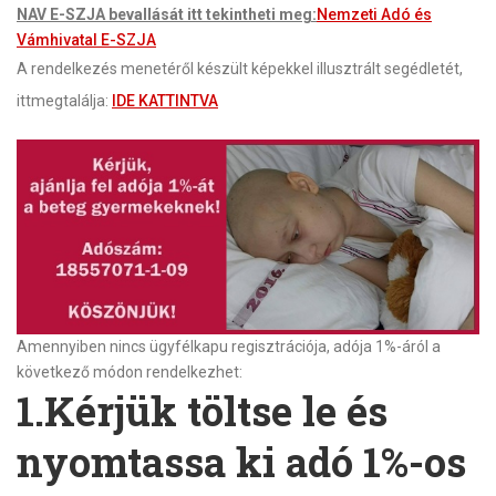
NAV E-SZJA bevallását itt tekintheti meg:
Nemzeti Adó és
Vámhivatal E-SZJA
A rendelkezés menetéről készült képekkel illusztrált segédletét,
ittmegtalálja:
IDE KATTINTVA
Amennyiben nincs ügyfélkapu regisztrációja, adója 1%-áról a
következő módon rendelkezhet:
1.Kérjük töltse le és
nyomtassa ki adó 1%-os