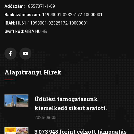
Adószám:
18557071-1-09
Bankszámlaszám:
11993001-02325172-10000001
IBAN:
HU61-11993001-02325172-10000001
Swift kód:
GIBA HU HB
Alapítványi Hírek
Üdülési támogatásunk
kiemelkedő sikert aratott.
2026-08-05
3 073 948 forint célzott támogatás