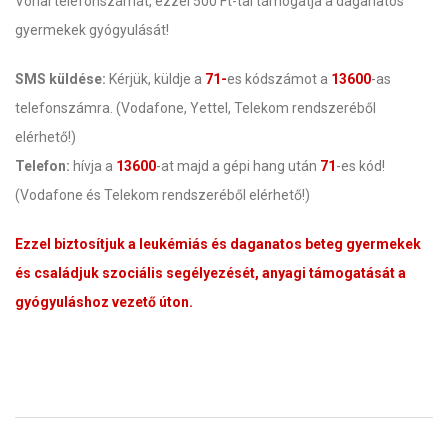
Vonal telefonszámát, ezzel 500 Ft-tal támogatja a daganatos
gyermekek gyógyulását!
SMS küldése:
Kérjük, küldje a
71-
es kódszámot a
13600
-as
telefonszámra. (Vodafone, Yettel, Telekom rendszeréből
elérhető!)
Telefon:
hívja a
13600
-at majd a gépi hang után
71
-es kód!
(Vodafone és Telekom rendszeréből elérhető!)
Ezzel biztosítjuk a leukémiás és daganatos beteg gyermekek
és családjuk szociális segélyezését, anyagi támogatását a
gyógyuláshoz vezető úton.