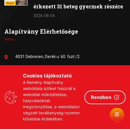
érkezett 31 beteg gyermek részére
2026-08-04
Alapítvány Elérhetősége
4031 Debrecen, Derék u. 60. fszt./2.
06-30/384-9703
Cookies tájékoztató
A Remény Alapítvány
remeny1999@gmail.com
weboldala sütiket használ a
weboldal működtetése,
Rendben
használatának
megkönnyítése, a weboldalon
végzett tevékenység nyomon
követése érdekében.
Copyrights © 2026 Remény a Leukémiás Gyermekekért