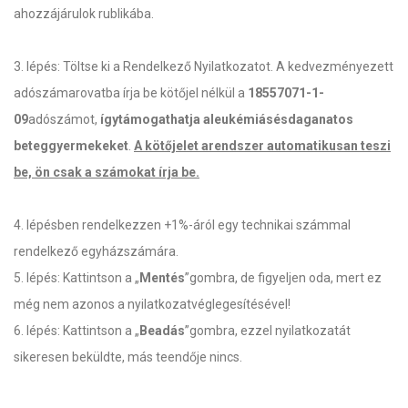
ahozzájárulok rublikába.
3. lépés: Töltse ki a Rendelkező Nyilatkozatot. A kedvezményezett
adószámarovatba írja be kötőjel nélkül a
18557071-1-
09
adószámot,
ígytámogathatja a
leukémiás
és
daganatos
beteggyermekeket
.
A kötőjelet arendszer automatikusan teszi
be, ön csak a számokat írja be.
4. lépésben rendelkezzen +1%-áról egy technikai számmal
rendelkező egyházszámára.
5. lépés: Kattintson a „
Mentés
”gombra, de figyeljen oda, mert ez
még nem azonos a nyilatkozatvéglegesítésével!
6. lépés: Kattintson a „
Beadás
”gombra, ezzel nyilatkozatát
sikeresen beküldte, más teendője nincs.