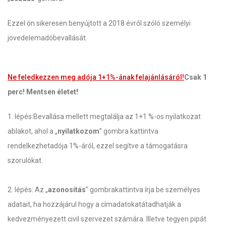
Ezzel ön sikeresen benyújtott a 2018 évről szóló személyi
jövedelemadóbevallását.
Ne feledkezzen meg adója 1+1%-ának felajánlásáról!
Csak 1
perc! Mentsen életet!
1. lépés:Bevallása mellett megtalálja az 1+1 %-os nyilatkozat
ablakot, ahol a „
nyilatkozom
” gombra kattintva
rendelkezhetadója 1%-áról, ezzel segítve a támogatásra
szorulókat.
2. lépés: Az „
azonosítás
” gombrakattintva írja be személyes
adatait, ha hozzájárul hogy a címadatokatátadhatják a
kedvezményezett civil szervezet számára. Illetve tegyen pipát