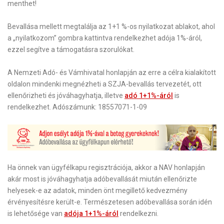
menthet!
Bevallása mellett megtalálja az 1+1 %-os nyilatkozat ablakot, ahol
a „nyilatkozom” gombra kattintva rendelkezhet adója 1%-áról,
ezzel segítve a támogatásra szorulókat.
A Nemzeti Adó- és Vámhivatal honlapján az erre a célra kialakított
oldalon mindenki megnézheti a SZJA-bevallás tervezetét, ott
ellenőrizheti és jóváhagyhatja, illetve
adó 1+1%-áról
is
rendelkezhet.
Adószámunk: 18557071-1-09
Ha önnek van ügyfélkapu regisztrációja, akkor a NAV honlapján
akár most is jóváhagyhatja adóbevallását miután ellenőrizte
helyesek-e az adatok, minden önt megillető kedvezmény
érvényesítésre került-e. Természetesen adóbevallása során idén
is lehetősége van
adója 1+1%-áról
rendelkezni.