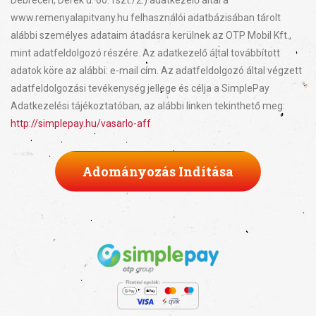
Debrecen, Derék u. 60. fszt./2.) adatkezelő által a
www.remenyalapitvany.hu felhasználói adatbázisában tárolt
alábbi személyes adataim átadásra kerülnek az OTP Mobil Kft.,
mint adatfeldolgozó részére. Az adatkezelő által továbbított
adatok köre az alábbi: e-mail cím. Az adatfeldolgozó által végzett
adatfeldolgozási tevékenység jellege és célja a SimplePay
Adatkezelési tájékoztatóban, az alábbi linken tekinthető meg:
http://simplepay.hu/vasarlo-aff
Adományozás Indítása