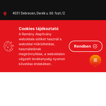
4031 Debrecen, Derék u. 60. fszt./2.
06-30/384-9703
Cookies tájékoztató
A Remény Alapítvány
remeny1999@gmail.com
weboldala sütiket használ a
weboldal működtetése,
Rendben
használatának
megkönnyítése, a weboldalon
végzett tevékenység nyomon
követése érdekében.
Copyrights © 2026 Remény a Leukémiás Gyermekekért
Közhasznú Alapítvány
Adatvédelmi szabályzat
Adományozási tájékoztató