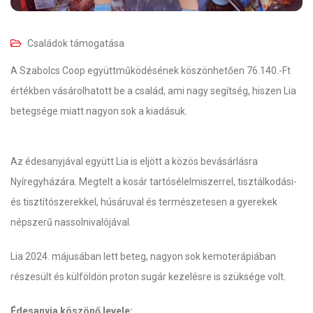
Családok támogatása
A Szabolcs Coop együttműködésének köszönhetően 76.140.-Ft
értékben vásárolhatott be a család, ami nagy segítség, hiszen Lia
betegsége miatt nagyon sok a kiadásuk.
Az édesanyjával együtt Lia is eljött a közös bevásárlásra
Nyíregyházára. Megtelt a kosár tartósélelmiszerrel, tisztálkodási-
és tisztítószerekkel, húsáruval és természetesen a gyerekek
népszerű nassolnivalójával.
Lia 2024. májusában lett beteg, nagyon sok kemoterápiában
részesült és külföldön proton sugár kezelésre is szüksége volt.
Édesanyja köszönő levele: