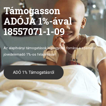
Támogasson
ADÓJA 1%-ával
18557071-1-09
Az alapítványi támogatások legnagyobb forrása
a személyi
jövedelemadó 1%-os felajánlásai!
ADÓ 1% Támogatásról