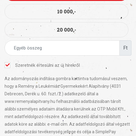
10 000,-
20 000,-
Ft
Szeretnék értesülni az új hírekről
Az adományozás indítása gombra kattintva tudomásul veszem,
hogy a Remény a Leukémiás Gyermekekért Alapítvány (4031
Debrecen, Derék u. 60. fszt./2.) adatkezelő által a
www.remenyalapitvany.hu felhasználói adatbázisában tárolt
alábbi személyes adataim átadásra kerülnek az OTP Mobil Kft.,
mint adatfeldolgozó részére. Az adatkezelő által továbbított
adatok köre az alábbi: e-mail cím. Az adatfeldolgozó által végzett
adatfeldolgozási tevékenység jellege és célja a SimplePay