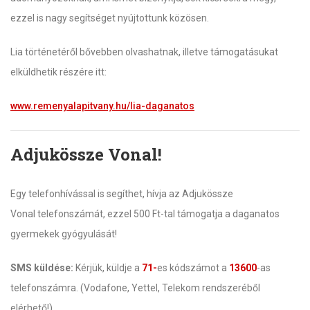
ezzel is nagy segítséget nyújtottunk közösen.
Lia történetéről bővebben olvashatnak, illetve támogatásukat
elküldhetik részére itt:
www.remenyalapitvany.hu/lia-daganatos
Adjukössze Vonal!
Egy telefonhívással is segíthet, hívja az Adjukössze
Vonal telefonszámát, ezzel 500 Ft-tal támogatja a daganatos
gyermekek gyógyulását!
SMS küldése:
Kérjük, küldje a
71-
es kódszámot a
13600
-as
telefonszámra. (Vodafone, Yettel, Telekom rendszeréből
elérhető!)