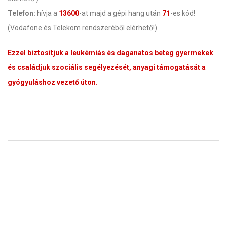
Telefon:
hívja a
13600
-at majd a gépi hang után
71
-es kód!
(Vodafone és Telekom rendszeréből elérhető!)
Ezzel biztosítjuk a leukémiás és daganatos beteg gyermekek
és családjuk szociális segélyezését, anyagi támogatását a
gyógyuláshoz vezető úton.