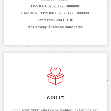
11993001-02325172-10000001
IBAN:
HU61-11993001-02325172-10000001
Swift kód:
GIBA HU HB
Közlemény: Általános támogatás
ADÓ 1%
Több, mint 2000 családhoz közvetítettünk támogatást!