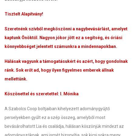
Tisztelt Alapítvány!
Szeretnénk szívből megköszönni a nagybevásárlást, amelyet
kaptunk Önöktől. Nagyon jókor jött ez a segítség, és óriási
könnyebbséget jelentett számunkra a mindennapokban.
Hálásak vagyunk a támogatásukért és azért, hogy gondolnak
ránk. Sok erőt ad, hogy ilyen figyelmes emberek állnak
mellettünk.
Köszönettel és szeretettel: I. Mónika
A Szabolcs Coop boltjaiban kihelyezett adománygyűjtő
perselyekben gyűlt ez a szép összeg, amelyből most
bevásárolhatott Lia és családja, hálásan köszönjük mindezt az
adományozóknak, ami ismét bizonyítja, sok kicsi sokra megy,