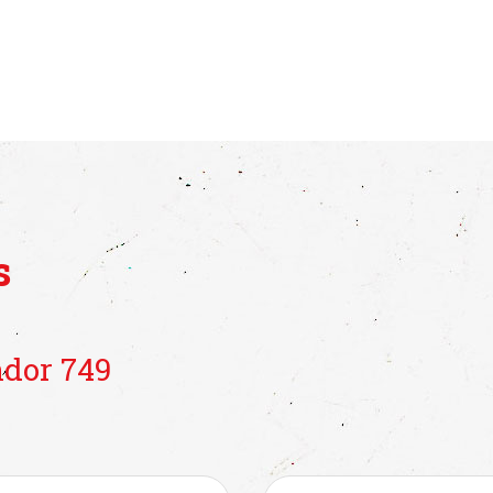
s
dor 749