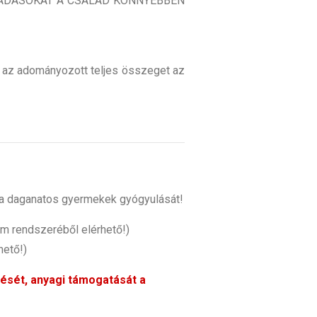
IADÁSOKAT A CSALÁD KÖNNYEBBEN
 az adományozott teljes összeget az
ja a daganatos gyermekek gyógyulását!
om rendszeréből elérhető!)
hető!)
zését, anyagi támogatását a