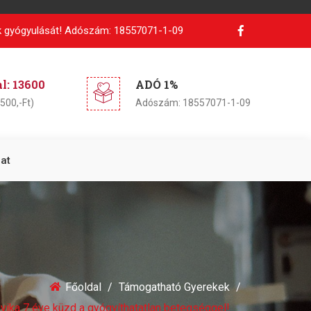
 gyógyulását!
Adószám: 18557071-1-09
: 13600
ADÓ 1%
500,-Ft)
Adószám: 18557071-1-09
at
Főoldal
Támogatható Gyerekek
yika 7 éve küzd a gyógyíthatatlan betegséggel!