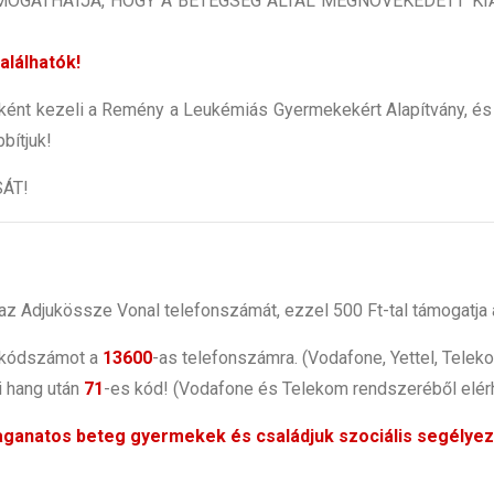
MOGATHATJA, HOGY A BETEGSÉG ÁLTAL MEGNÖVEKEDETT K
alálhatók!
yként kezeli a Remény a Leukémiás Gyermekekért Alapítvány, és
bítjuk!
ÁT!
ja az Adjukössze Vonal telefonszámát, ezzel 500 Ft-tal támogat
 kódszámot a
13600
-as telefonszámra. (Vodafone, Yettel, Telek
i hang után
71
-es kód! (Vodafone és Telekom rendszeréből elér
daganatos beteg gyermekek és családjuk szociális segélye