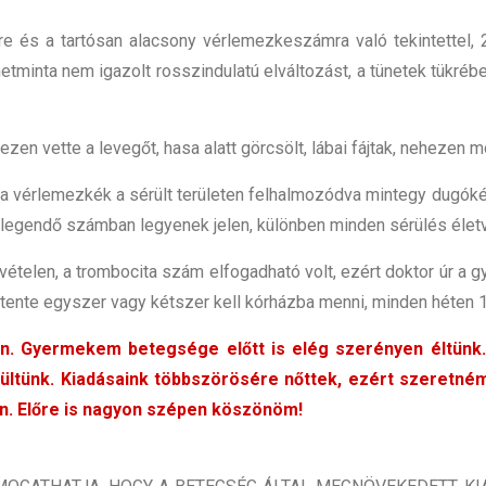
re és a tartósan alacsony vérlemezkeszámra való tekintettel, 2
netminta nem igazolt rosszindulatú elváltozást, a tünetek tük
zen vette a levegőt, hasa alatt görcsölt, lábai fájtak, nehezen 
 a vérlemezkék a sérült területen felhalmozódva mintegy dugók
elegendő számban legyenek jelen, különben minden sérülés életv
vételen, a trombocita szám elfogadható volt, ezért doktor úr a 
hetente egyszer vagy kétszer kell kórházba menni, minden héten 1
an. Gyermekem betegsége előtt is elég szerényen éltünk.
rültünk. Kiadásaink többszörösére nőttek, ezért szeretné
. Előre is nagyon szépen köszönöm!