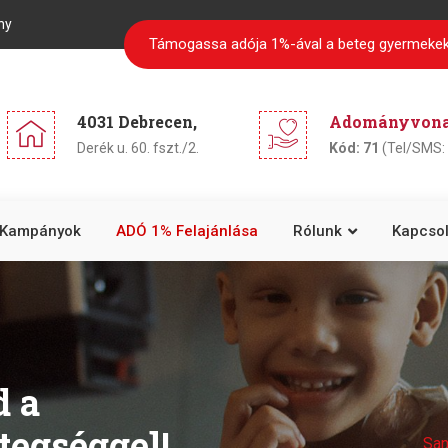
ny
Támogassa adója 1%-ával a beteg gyermekek
4031 Debrecen,
Adományvonal
Derék u. 60. fszt./2.
Kód: 71
(Tel/SMS: 
Kampányok
ADÓ 1% Felajánlása
Rólunk
Kapcsol
d a
tegséggel!
San