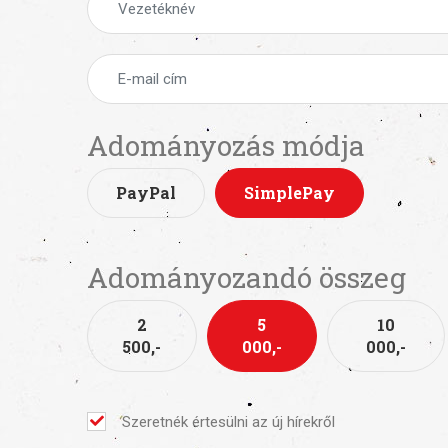
Adományozás módja
PayPal
SimplePay
Adományozandó összeg
2
5
10
500,-
000,-
000,-
Szeretnék értesülni az új hírekről