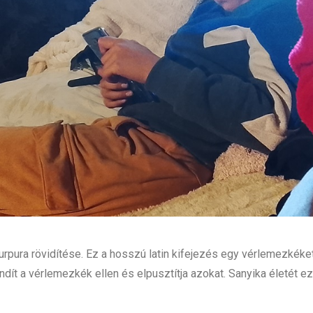
pura rövidítése. Ez a hosszú latin kifejezés egy vérlemezkéket
t a vérlemezkék ellen és elpusztítja azokat. Sanyika életét ez 