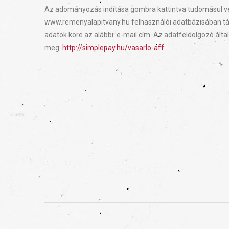
Az adományozás indítása gombra kattintva tudomásul ves
www.remenyalapitvany.hu felhasználói adatbázisában táro
adatok köre az alábbi: e-mail cím. Az adatfeldolgozó álta
meg:
http://simplepay.hu/vasarlo-aff