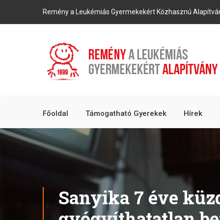
Remény a Leukémiás Gyermekekért Közhasznú Alapítvá
Főoldal
Támogatható Gyerekek
Hírek
Sanyika 7 éve küz
gyógyíthatatlan be