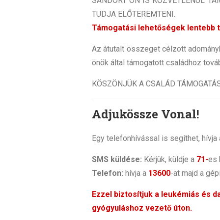
SÁNDORT ÖN IS KÖZVETLENÜL TÁ
TUDJA ELŐTEREMTENI.
Támogatási lehetőségek lentebb t
Az átutalt összeget célzott adomán
önök által támogatott családhoz továb
KÖSZÖNJÜK A CSALÁD TÁMOGATÁS
Adjukössze Vonal!
Egy telefonhívással is segíthet, hív
SMS küldése:
Kérjük, küldje a
71-
es
Telefon:
hívja a
13600
-at majd a gép
Ezzel biztosítjuk a leukémiás és 
gyógyuláshoz vezető úton.