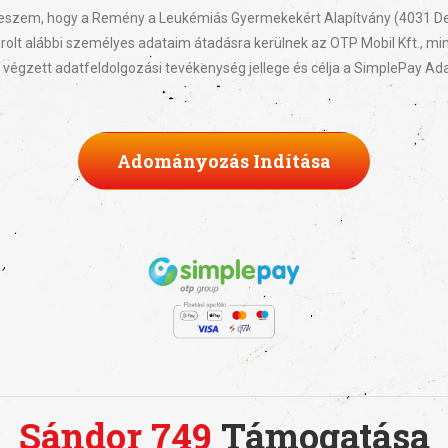
zem, hogy a Remény a Leukémiás Gyermekekért Alapítvány (4031 Debrec
lt alábbi személyes adataim átadásra kerülnek az OTP Mobil Kft., mint
l végzett adatfeldolgozási tevékenység jellege és célja a SimplePay Ada
Adományozás Indítása
Sándor 749
Támogatása