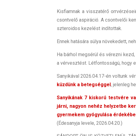
Kisfiamnak a visszatérő orrvérzései
csontvelő aspiráció. A csontvelői ke
szteroidos kezelést indítottak.
Ennek hatására súlya növekedett, nehe
Ha bárhol megsérül és vérezni kezd,
a vérvesztést. Létfontosságú, hogy 
Sanyikával 2026.04.17-én voltunk vér
küzdünk a betegséggel
, jelenleg 
Sanyikának 7 kiskorú testvére v
járni, nagyon nehéz helyzetbe ke
gyermekem gyógyulása érdekében
(Édesanyja levele, 2026.04.20.)