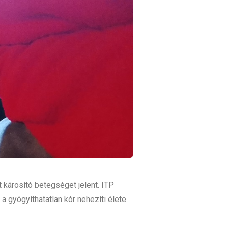
 károsító betegséget jelent. ITP
a gyógyíthatatlan kór nehezíti élete