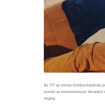
Az ITP az immun trombocitopéniás pur
esetén az immunrendszer támadást indí
végéig.