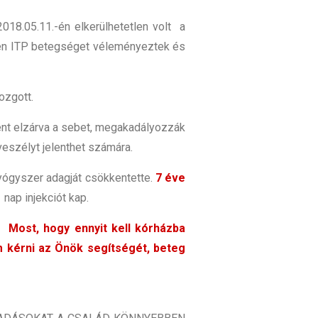
018.05.11.-én elkerülhetetlen volt a
rében ITP betegséget véleményeztek és
mozgott.
ént elzárva a sebet, megakadályozzák
eszélyt jelenthet számára.
gyógyszer adagját csökkentette.
7 éve
 nap injekciót kap.
 Most, hogy ennyit kell kórházba
m kérni az Önök segítségét, beteg