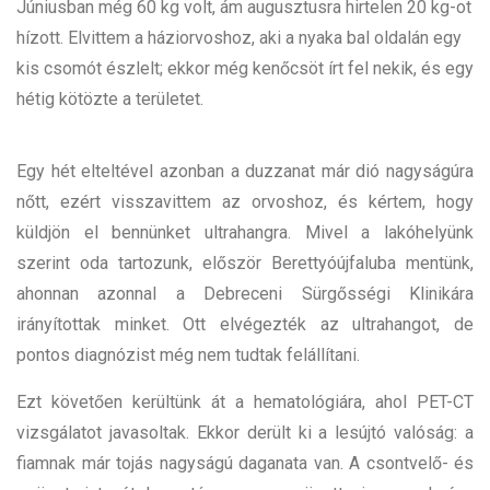
Júniusban még 60 kg volt, ám augusztusra hirtelen 20 kg-ot
hízott. Elvittem a háziorvoshoz, aki a nyaka bal oldalán egy
kis csomót észlelt; ekkor még kenőcsöt írt fel nekik, és egy
hétig kötözte a területet.
Egy hét elteltével azonban a duzzanat már dió nagyságúra
nőtt, ezért visszavittem az orvoshoz, és kértem, hogy
küldjön el bennünket ultrahangra. Mivel a lakóhelyünk
szerint oda tartozunk, először Berettyóújfaluba mentünk,
ahonnan azonnal a Debreceni Sürgősségi Klinikára
irányítottak minket. Ott elvégezték az ultrahangot, de
pontos diagnózist még nem tudtak felállítani.
Ezt követően kerültünk át a hematológiára, ahol PET-CT
vizsgálatot javasoltak. Ekkor derült ki a lesújtó valóság: a
fiamnak már tojás nagyságú daganata van. A csontvelő- és