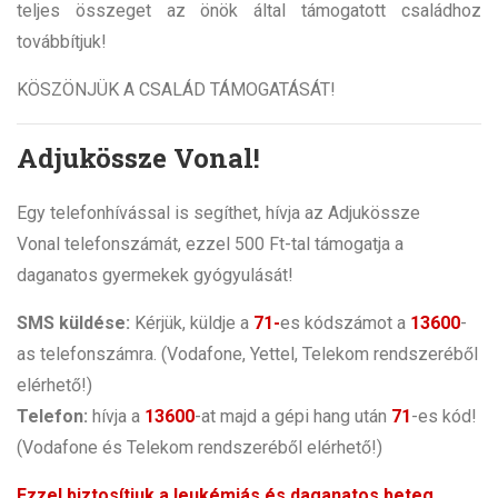
teljes összeget az önök által támogatott családhoz
továbbítjuk!
KÖSZÖNJÜK A CSALÁD TÁMOGATÁSÁT!
Adjukössze Vonal!
Egy telefonhívással is segíthet, hívja az Adjukössze
Vonal telefonszámát, ezzel 500 Ft-tal támogatja a
daganatos gyermekek gyógyulását!
SMS küldése:
Kérjük, küldje a
71-
es kódszámot a
13600
-
as telefonszámra. (Vodafone, Yettel, Telekom rendszeréből
elérhető!)
Telefon:
hívja a
13600
-at majd a gépi hang után
71
-es kód!
(Vodafone és Telekom rendszeréből elérhető!)
Ezzel biztosítjuk a leukémiás és daganatos beteg