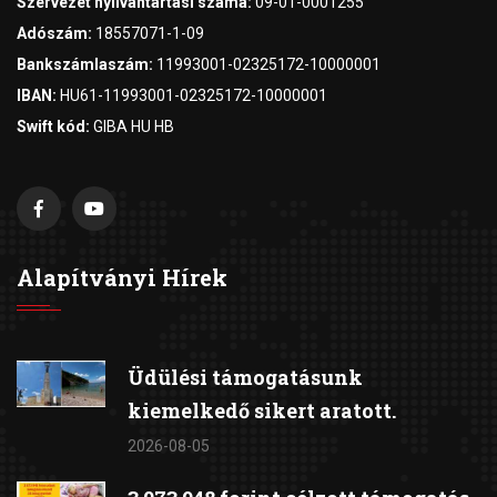
Szervezet nyilvántartási száma:
09-01-0001255
Adószám:
18557071-1-09
Bankszámlaszám:
11993001-02325172-10000001
IBAN:
HU61-11993001-02325172-10000001
Swift kód:
GIBA HU HB
Alapítványi Hírek
Üdülési támogatásunk
kiemelkedő sikert aratott.
2026-08-05