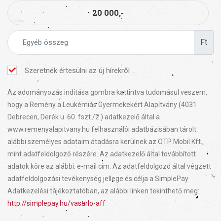
20 000,-
Ft
Szeretnék értesülni az új hírekről
Az adományozás indítása gombra kattintva tudomásul veszem,
hogy a Remény a Leukémiás Gyermekekért Alapítvány (4031
Debrecen, Derék u. 60. fszt./2.) adatkezelő által a
www.remenyalapitvany.hu felhasználói adatbázisában tárolt
alábbi személyes adataim átadásra kerülnek az OTP Mobil Kft.,
mint adatfeldolgozó részére. Az adatkezelő által továbbított
adatok köre az alábbi: e-mail cím. Az adatfeldolgozó által végzett
adatfeldolgozási tevékenység jellege és célja a SimplePay
Adatkezelési tájékoztatóban, az alábbi linken tekinthető meg:
http://simplepay.hu/vasarlo-aff