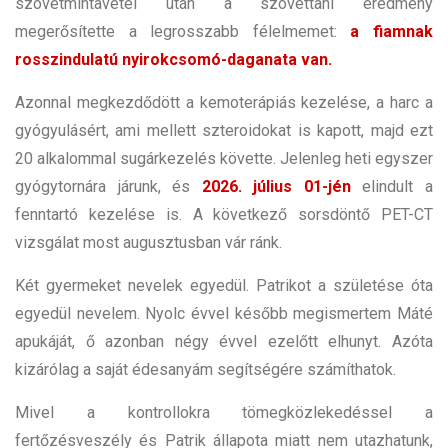
szövetmintavétel után a szövettani eredmény
megerősítette a legrosszabb félelmemet:
a fiamnak
rosszindulatú nyirokcsomó-daganata van.
Azonnal megkezdődött a kemoterápiás kezelése, a harc a
gyógyulásért, ami mellett szteroidokat is kapott, majd ezt
20 alkalommal sugárkezelés követte. Jelenleg heti egyszer
gyógytornára járunk, és
2026. július 01-jén
elindult a
fenntartó kezelése is. A következő sorsdöntő PET-CT
vizsgálat most augusztusban vár ránk.
Két gyermeket nevelek egyedül. Patrikot a születése óta
egyedül nevelem. Nyolc évvel később megismertem Máté
apukáját, ő azonban négy évvel ezelőtt elhunyt. Azóta
kizárólag a saját édesanyám segítségére számíthatok.
Mivel a kontrollokra tömegközlekedéssel a
fertőzésveszély és Patrik állapota miatt nem utazhatunk,