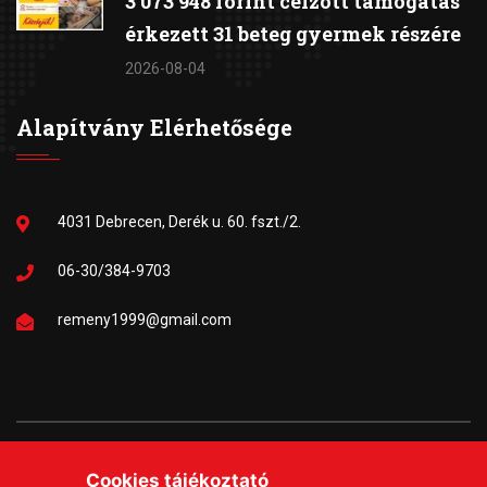
3 073 948 forint célzott támogatás
érkezett 31 beteg gyermek részére
2026-08-04
Alapítvány Elérhetősége
4031 Debrecen, Derék u. 60. fszt./2.
06-30/384-9703
remeny1999@gmail.com
Copyrights © 2026 Remény a Leukémiás Gyermekekért
Cookies tájékoztató