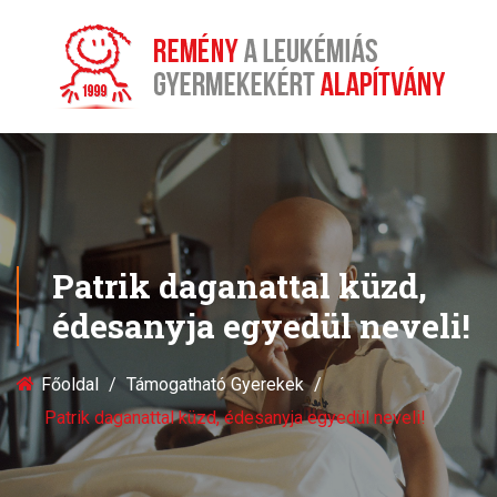
Patrik daganattal küzd,
édesanyja egyedül neveli!
Főoldal
Támogatható Gyerekek
Patrik daganattal küzd, édesanyja egyedül neveli!