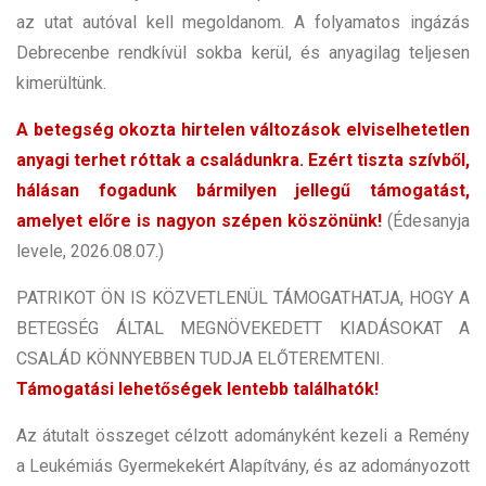
az utat autóval kell megoldanom. A folyamatos ingázás
Debrecenbe rendkívül sokba kerül, és anyagilag teljesen
kimerültünk.
A betegség okozta hirtelen változások elviselhetetlen
anyagi terhet róttak a családunkra. Ezért tiszta szívből,
hálásan fogadunk bármilyen jellegű támogatást,
amelyet előre is nagyon szépen köszönünk!
(Édesanyja
levele, 2026.08.07.)
PATRIKOT ÖN IS KÖZVETLENÜL TÁMOGATHATJA, HOGY A
BETEGSÉG ÁLTAL MEGNÖVEKEDETT KIADÁSOKAT A
CSALÁD KÖNNYEBBEN TUDJA ELŐTEREMTENI.
Támogatási lehetőségek lentebb találhatók!
Az átutalt összeget célzott adományként kezeli a Remény
a Leukémiás Gyermekekért Alapítvány, és az adományozott