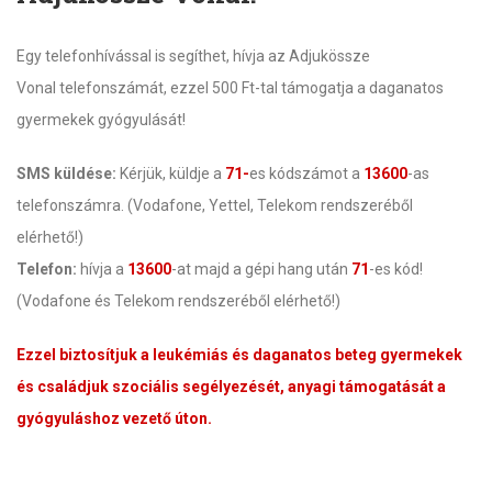
Egy telefonhívással is segíthet, hívja az Adjukössze
Vonal telefonszámát, ezzel 500 Ft-tal támogatja a daganatos
gyermekek gyógyulását!
SMS küldése:
Kérjük, küldje a
71-
es kódszámot a
13600
-as
telefonszámra. (Vodafone, Yettel, Telekom rendszeréből
elérhető!)
Telefon:
hívja a
13600
-at majd a gépi hang után
71
-es kód!
(Vodafone és Telekom rendszeréből elérhető!)
Ezzel biztosítjuk a leukémiás és daganatos beteg gyermekek
és családjuk szociális segélyezését, anyagi támogatását a
gyógyuláshoz vezető úton.