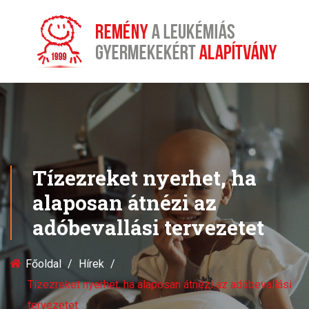
Tízezreket nyerhet, ha
alaposan átnézi az
adóbevallási tervezetet
Főoldal
Hírek
Tízezreket nyerhet, ha alaposan átnézi az adóbevallási
tervezetet