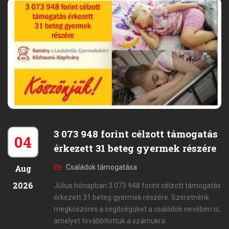
3 073 948 forint célzott támogatás
04
érkezett 31 beteg gyermek részére
Aug
Családok támogatása
2026
Július hónapban 3 073 948 forint célzott támogatás
érkezett 31 beteg gyermek részére. Szeretnénk
megköszönni a segítségüket a családok nevében is,
amelyet továbbítottuk a számukra.