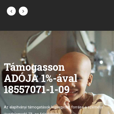
Támogasson
ADÓJA 1%-ával
18557071-1-09
Az alapítványi támogatások legnagyobb forrása
a személyi