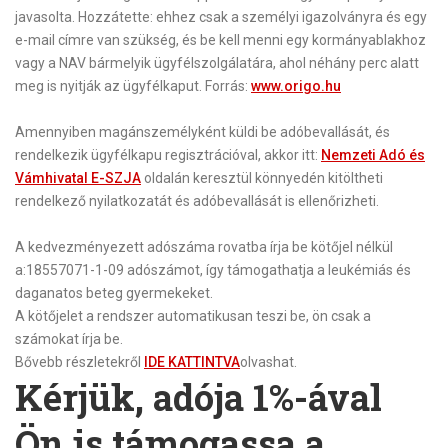
javasolta. Hozzátette: ehhez csak a személyi igazolványra és egy
e-mail címre van szükség, és be kell menni egy kormányablakhoz
vagy a NAV bármelyik ügyfélszolgálatára, ahol néhány perc alatt
meg is nyitják az ügyfélkaput. Forrás:
www.origo.hu
Amennyiben
magánszemélyként
küldi be adóbevallását, és
rendelkezik ügyfélkapu regisztrációval, akkor itt:
Nemzeti Adó és
Vámhivatal E-SZJA
oldalán keresztül könnyedén kitöltheti
rendelkező nyilatkozatát és adóbevallását is ellenőrizheti.
A kedvezményezett adószáma rovatba írja be kötőjel nélkül
a:
18557071-1-09
adószámot, így támogathatja a
leukémiás
és
daganatos
beteg gyermekeket.
A kötőjelet a rendszer automatikusan teszi be, ön csak a
számokat írja be.
Bővebb részletekről
IDE KATTINTVA
olvashat.
Kérjük, adója 1%-ával
Ön is támogassa a