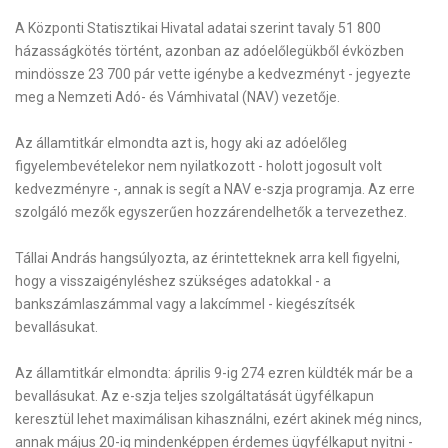
A Központi Statisztikai Hivatal adatai szerint tavaly 51 800
házasságkötés történt, azonban az adóelőlegükből évközben
mindössze 23 700 pár vette igénybe a kedvezményt - jegyezte
meg a Nemzeti Adó- és Vámhivatal (NAV) vezetője.
Az államtitkár elmondta azt is, hogy aki az adóelőleg
figyelembevételekor nem nyilatkozott - holott jogosult volt
kedvezményre -, annak is segít a NAV e-szja programja. Az erre
szolgáló mezők egyszerűen hozzárendelhetők a tervezethez.
Tállai András hangsúlyozta
, az érintetteknek arra kell figyelni,
hogy a visszaigényléshez szükséges adatokkal - a
bankszámlaszámmal vagy a lakcímmel - kiegészítsék
bevallásukat.
Az államtitkár elmondta: április 9-ig 274 ezren küldték már be a
bevallásukat. Az e-szja teljes szolgáltatását ügyfélkapun
keresztül lehet maximálisan kihasználni, ezért akinek még nincs,
annak május 20-ig mindenképpen érdemes ügyfélkaput nyitni -