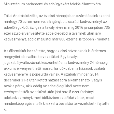
Minisztérium parlamenti és adóügyekért felelős államtitkára.
Tállai András közölte
, az év első hónapjaiban számításaink szerint
mintegy 70 ezren nem veszik igénybe a családi kedvezményt az
adóelőlegükből. Ez igaz a tavalyi évre is, míg 2016 januárjában 735
ezer szülő érvényesítette adóelőlegéből a gyermek után járó
kedvezményt, addig májustól már 800 ezernél is többen - mondta.
Az államtitkár hozzátette, hogy az első házasoknak is érdemes
megnyitni a bevallási tervezetüket. Egy tavalyi
jogszabályváltozásnak köszönhetően a kedvezmény 24 hónapig
akkor is érvényesíthető marad, ha időközben a házasok családi
kedvezményre is jogosulttá válnak. A szabály minden 2014.
december 31-e után kötött házasságra alkalmazható. Vagyis
azok a párok, akik eddig az adóelőlegükből azért nem
érvényesítették az esküvő után járó havi 5 ezer forintnyi
adókedvezményt, mert időközben szülőkké váltak, most
mindenképp egészítsék ki ezzel a bevallási tervezetüket - fejtette
ki.