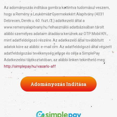
Az adományozás indítása gombra kattintva tudomásul veszem,
hogy a Remény a Leukémiás Gyermekekért Alapítvány (4031
Debrecen, Derék u. 60. fszt./2.) adatkezelő által a
www.remenyalapitvany.hu felhasználói adatbázisában tárolt
alábbi személyes adataim átadásra kerülnek az OTP Mobil Kft.,
mint adatfeldolgozó részére. Az adatkezelő által továbbított
adatok köre az alábbi: e-mail cím. Az adatfeldolgozó által végzett
adatfeldolgozási tevékenység jellege és célja a SimplePay
Adatkezelési tájékoztatóban, az alábbi linken tekinthető meg:
http://simplepay.hu/vasarlo-aff
Adományozás Indítása