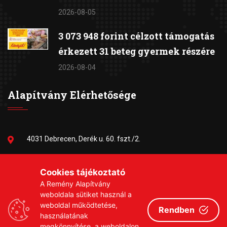
2026-08-05
3 073 948 forint célzott támogatás
érkezett 31 beteg gyermek részére
2026-08-04
Alapítvány Elérhetősége
4031 Debrecen, Derék u. 60. fszt./2.
06-30/384-9703
Cookies tájékoztató
A Remény Alapítvány
remeny1999@gmail.com
weboldala sütiket használ a
weboldal működtetése,
Rendben
használatának
megkönnyítése, a weboldalon