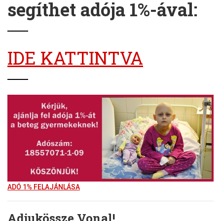
segíthet adója 1%-ával:
IDE KATTINTVA
ADÓ 1% FELAJÁNLÁSA
Adjukössze Vonal!