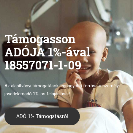
Támogasson
ADÓJA 1%-ával
18557071-1-09
Az alapítványi támogatások legnagyobb forrása
a személyi
jövedelemadó 1%-os felajánlásai!
ADÓ 1% Támogatásról