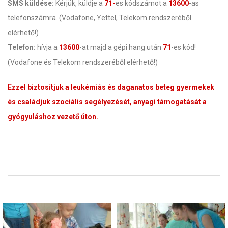
SMS küldése:
Kérjük, küldje a
71-
es kódszámot a
13600
-as
telefonszámra. (Vodafone, Yettel, Telekom rendszeréből
elérhető!)
Telefon:
hívja a
13600
-at majd a gépi hang után
71
-es kód!
(Vodafone és Telekom rendszeréből elérhető!)
Ezzel biztosítjuk a leukémiás és daganatos beteg gyermekek
és családjuk szociális segélyezését, anyagi támogatását a
gyógyuláshoz vezető úton.