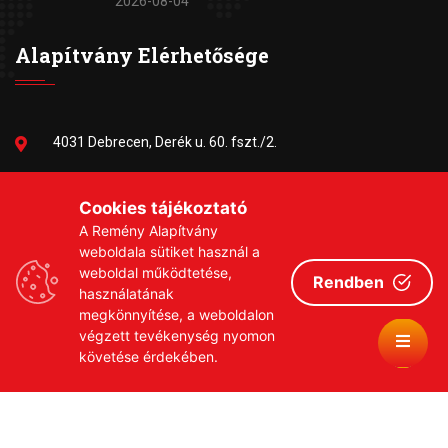
2026-08-04
Alapítvány Elérhetősége
4031 Debrecen, Derék u. 60. fszt./2.
06-30/384-9703
Cookies tájékoztató
A Remény Alapítvány
remeny1999@gmail.com
weboldala sütiket használ a
weboldal működtetése,
Rendben
használatának
megkönnyítése, a weboldalon
végzett tevékenység nyomon
követése érdekében.
Copyrights © 2026 Remény a Leukémiás Gyermekekért
Közhasznú Alapítvány
Adatvédelmi szabályzat
Adományozási tájékoztató