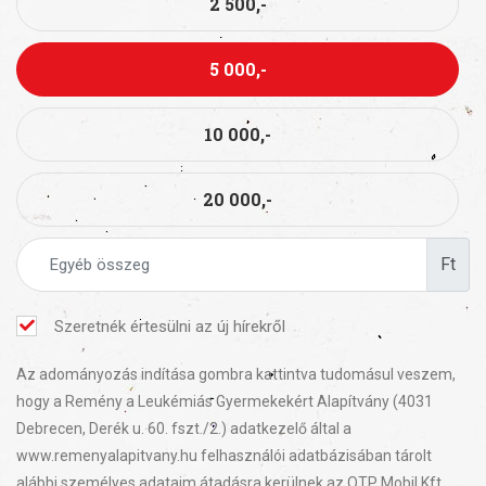
2 500,-
5 000,-
10 000,-
20 000,-
Ft
Szeretnék értesülni az új hírekről
Az adományozás indítása gombra kattintva tudomásul veszem,
hogy a Remény a Leukémiás Gyermekekért Alapítvány (4031
Debrecen, Derék u. 60. fszt./2.) adatkezelő által a
www.remenyalapitvany.hu felhasználói adatbázisában tárolt
alábbi személyes adataim átadásra kerülnek az OTP Mobil Kft.,