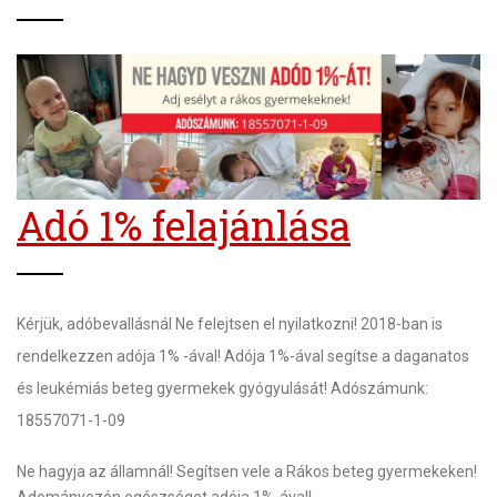
Adó 1% felajánlása
Kérjük, adóbevallásnál Ne felejtsen el nyilatkozni! 2018-ban is
rendelkezzen adója 1% -ával! Adója 1%-ával segítse a
daganatos
és
leukémiás
beteg gyermekek gyógyulását! Adószámunk:
18557071-1-09
Ne hagyja az államnál! Segítsen vele a Rákos beteg gyermekeken!
Adományozón egészséget adója 1%-ával!