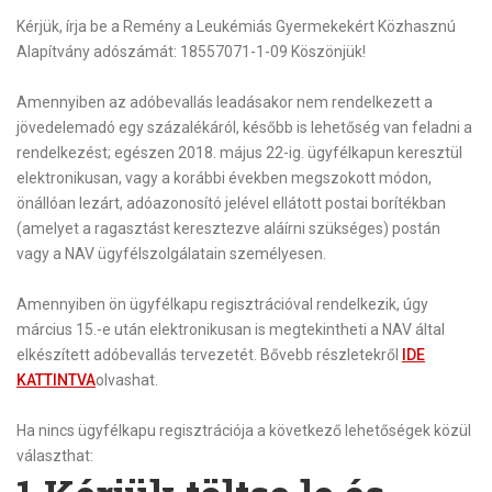
Kérjük, írja be a Remény a Leukémiás Gyermekekért Közhasznú
Alapítvány adószámát: 18557071-1-09
Köszönjük!
Amennyiben az adóbevallás leadásakor nem rendelkezett a
jövedelemadó egy százalékáról, később is lehetőség van feladni a
rendelkezést; egészen 2018. május 22-ig. ügyfélkapun keresztül
elektronikusan, vagy a korábbi években megszokott módon,
önállóan lezárt, adóazonosító jelével ellátott postai borítékban
(amelyet a ragasztást keresztezve aláírni szükséges) postán
vagy a NAV ügyfélszolgálatain személyesen.
Amennyiben ön ügyfélkapu regisztrációval rendelkezik, úgy
március 15.-e után elektronikusan is megtekintheti a NAV által
elkészített adóbevallás tervezetét. Bővebb részletekről
IDE
KATTINTVA
olvashat.
Ha nincs ügyfélkapu regisztrációja a következő lehetőségek közül
választhat: