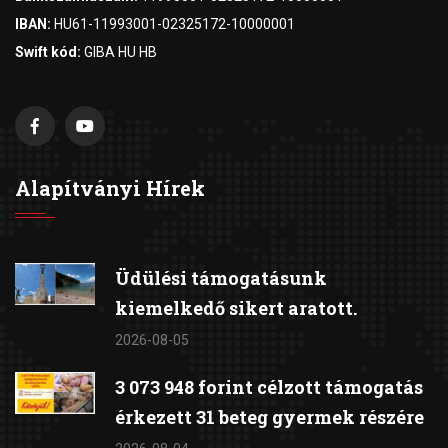
IBAN:
HU61-11993001-02325172-10000001
Swift kód:
GIBA HU HB
Alapítványi Hírek
Üdülési támogatásunk
kiemelkedő sikert aratott.
2026-08-05
3 073 948 forint célzott támogatás
érkezett 31 beteg gyermek részére