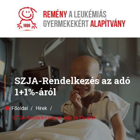
SZJA-Rendelkezés az adó
1+1%-áról
Főoldal
Hírek
SZJA-Rendelkezés az adó 1+1%-áról