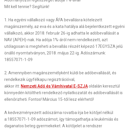
Mit kell tennie? Segítünk!
1
. Ha
egyéni vállalkozó
vagy ÁFA bevallásra kötelezett
magánszemély, az eva és a kata hatálya alá bejelentkezett egyéni
vállalkozó, akkor 2018. február 26-ig adhatta le adóbevallását a
NAV (APEH)-nak.
Ha adója 1%-áról nem rendelkezett, azt
utólagosan is megteheti a bevallás részét képező 17EGYSZA jelű
önálló nyomtatványon, 2018. május 22-ig.
Adószámunk:
18557071-1-09
2.
Amennyiben
magánszemélyként
küldi be adóbevallását, és
rendelkezik ügyfélkapu regisztrációval,
akkor itt:
Nemzeti Adó és Vámhivatal E-SZJA
oldalán keresztül
könnyedén kitöltheti rendelkező nyilatkozatát és adóbevallását is
ellenőrizheti.
Fontos! Március 15-től lesz elérhető!
A kedvezményezett adószáma rovatba írja be kötőjel nélkül
a:
18557071-1-09
adószámot, így támogathatja a
leukémiás
és
daganatos
beteg gyermekeket.
A kötőjelet a rendszer