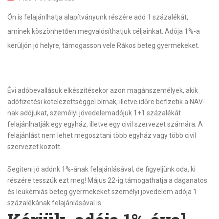
Ön is felajánlhatja alapítványunk részére adó 1 százalékát,
aminek köszönhetően megvalósíthatjuk céljainkat. Adója 1%-a
kerüljön jó helyre, támogasson vele Rákos beteg gyermekeket.
Évi adóbevallásuk elkészítésekor azon magánszemélyek, akik
adófizetési kötelezettséggel bírnak, illetve időre befizetik a NAV-
nak adójukat, személyi jövedelemadójuk 1+1 százalékát
felajánlhatják egy egyház, illetve egy civil szervezet számára. A
felajánlást nem lehet megosztani több egyház vagy több civil
szervezet között.
Segíteni jó adónk 1%-ának felajánlásával, de figyeljünk oda, ki
részére tesszük ezt meg! Május 22-ig támogathatja a
daganatos
és
leukémiás
beteg gyermekeket személyi jövedelem adója 1
százalékának felajánlásával is.