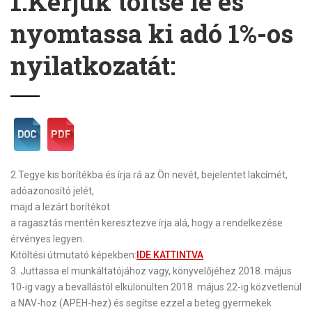
1.Kérjük töltse le és
nyomtassa ki adó 1%-os
nyilatkozatát:
2.
Tegye kis borítékba és írja rá az Ön nevét, bejelentet lakcímét,
adóazonosító jelét,
majd a lezárt borítékot
a ragasztás mentén keresztezve írja alá, hogy a rendelkezése
érvényes legyen.
Kitöltési útmutató képekben:
IDE KATTINTVA
3.
Juttassa el munkáltatójához vagy, könyvelőjéhez
2018. május
10-ig
vagy a bevallástól elkülönülten
2018. május 22-ig
közvetlenül
a NAV-hoz (APEH-hez) és segítse ezzel a beteg gyermekek