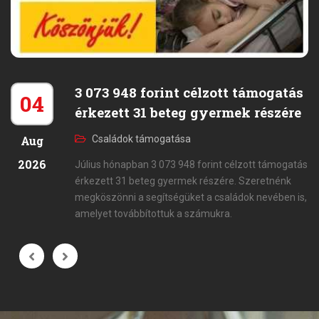
3 073 948 forint célzott támogatás
04
érkezett 31 beteg gyermek részére
Aug
Családok támogatása
2026
Július hónapban 3 073 948 forint célzott támogatás
érkezett 31 beteg gyermek részére. Szeretnénk
megköszönni a segítségüket a családok nevében is,
amelyet továbbítottuk a számukra.