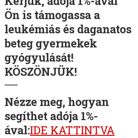
Kérjük, adója 1%-ával
Ön is támogassa a
leukémiás és daganatos
beteg gyermekek
gyógyulását!
KÖSZÖNJÜK!
Nézze meg, hogyan
segíthet adója 1%-
ával:
IDE KATTINTVA