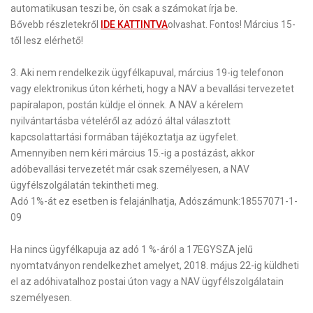
automatikusan teszi be, ön csak a számokat írja be.
Bővebb részletekről
IDE KATTINTVA
olvashat.
Fontos! Március 15-
től lesz elérhető!
3
.
Aki nem rendelkezik ügyfélkapuval
, március 19-ig telefonon
vagy elektronikus úton kérheti, hogy a NAV a bevallási tervezetet
papíralapon, postán küldje el önnek. A NAV a kérelem
nyilvántartásba vételéről az adózó által választott
kapcsolattartási formában tájékoztatja az ügyfelet.
Amennyiben nem kéri március 15.-ig a postázást, akkor
adóbevallási tervezetét már csak személyesen, a NAV
ügyfélszolgálatán tekintheti meg.
Adó 1%-át ez esetben is felajánlhatja,
Adószámunk:
18557071-1-
09
Ha nincs ügyfélkapuja
az adó 1 %-áról a 17EGYSZA jelű
nyomtatványon rendelkezhet amelyet, 2018. május 22-ig küldheti
el az adóhivatalhoz postai úton vagy a NAV ügyfélszolgálatain
személyesen.