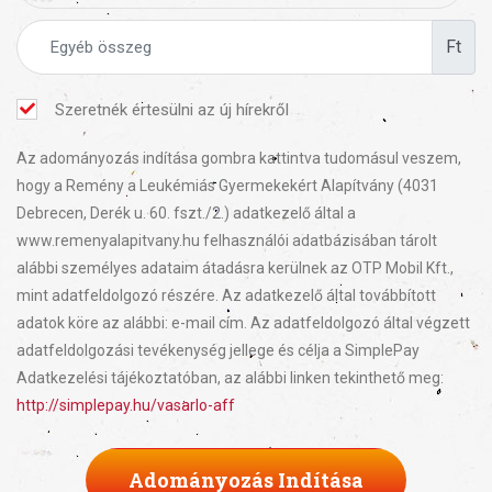
Ft
Szeretnék értesülni az új hírekről
Az adományozás indítása gombra kattintva tudomásul veszem,
hogy a Remény a Leukémiás Gyermekekért Alapítvány (4031
Debrecen, Derék u. 60. fszt./2.) adatkezelő által a
www.remenyalapitvany.hu felhasználói adatbázisában tárolt
alábbi személyes adataim átadásra kerülnek az OTP Mobil Kft.,
mint adatfeldolgozó részére. Az adatkezelő által továbbított
adatok köre az alábbi: e-mail cím. Az adatfeldolgozó által végzett
adatfeldolgozási tevékenység jellege és célja a SimplePay
Adatkezelési tájékoztatóban, az alábbi linken tekinthető meg:
http://simplepay.hu/vasarlo-aff
Adományozás Indítása