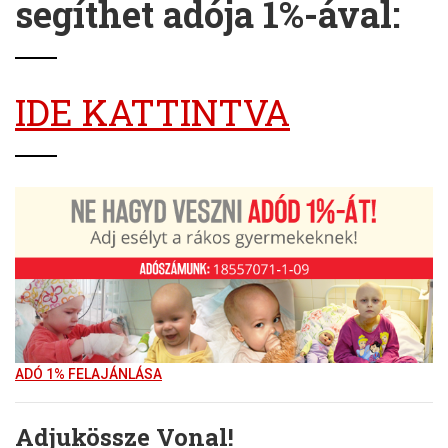
segíthet adója 1%-ával:
IDE KATTINTVA
ADÓ 1% FELAJÁNLÁSA
Adjukössze Vonal!