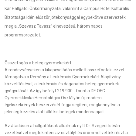
Kar Hallgatói Önkormányzata, valamint a Campus Hotel Kulturális
Bizottsága idén először jótékonysággal egybekötve szervezték
meg a „Szevasz Tavasz” elnevezésű, három napos
programsorozatot.
Összefogás a beteg gyermekekért:
A rendezvényeken a kikapcsolódás mellett összefogtak, ezzel
támogatva a Remény a Leukémiás Gyermekekért Alapítvány
közvetítésével, a leukémiás és daganatos beteg gyermekek
gyógyulását. Az így befolyt 219.900.- forint a DE OEC
Gyermekklinika Hematológiai Osztályán új, modern
éjjeliszekrények beszerzését fogja segíteni, megkönnyítve a
jelenleg kezelés alatt álló kis betegek mindennapjait.
Az átadáson a hallgatóknak alkalmuk nyílt Dr. Szegedi István
vezetésével megtekinteni az osztályt és örömmel vettek részt a