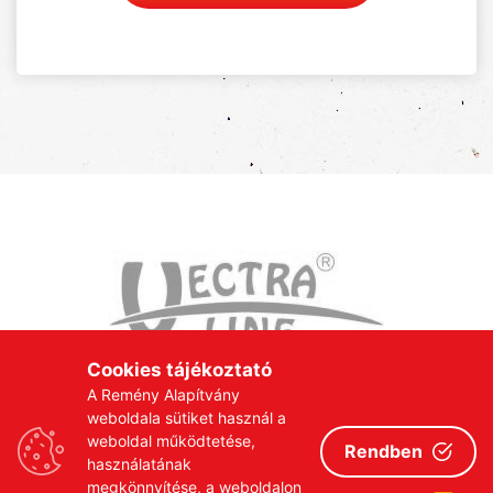
Cookies tájékoztató
A Remény Alapítvány
weboldala sütiket használ a
weboldal működtetése,
Rendben
használatának
megkönnyítése, a weboldalon