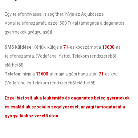
Egy telefonhívással is segíthet, hívja az Adjukössze
Vonal telefonszámát, ezzel 500 Ft-tal támogatja a daganatos
gyermekek gyógyulását!
SMS küldése:
Kérjük, küldje a
71-
es kódszámot a
13600
-as
telefonszámra. (Vodafone, Yettel, Telekom rendszeréből
elérhető!)
Telefon:
hívja a
13600
-at majd a gépi hang után
71
-es kód!
(Vodafone és Telekom rendszeréből elérhető!)
Ezzel biztosítjuk a leukémiás és daganatos beteg gyermekek
és családjuk szociális segélyezését, anyagi támogatását a
gyógyuláshoz vezető úton.