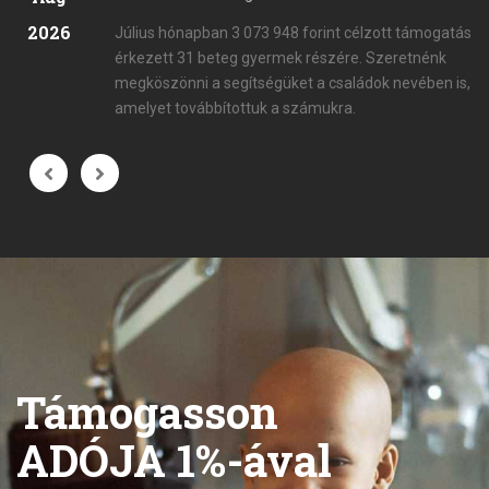
2026
Július hónapban 3 073 948 forint célzott támogatás
érkezett 31 beteg gyermek részére. Szeretnénk
megköszönni a segítségüket a családok nevében is,
amelyet továbbítottuk a számukra.
Támogasson
ADÓJA 1%-ával