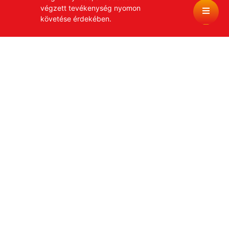
végzett tevékenység nyomon
követése érdekében.
Bírósági végzés száma:
Apk. 61 255/1999
Szervezet nyilvántartási száma:
09-01-0001255
Adószám:
18557071-1-09
Bankszámlaszám:
11993001-02325172-10000001
IBAN:
HU61-11993001-02325172-10000001
Swift kód:
GIBA HU HB
Alapítványi Hírek