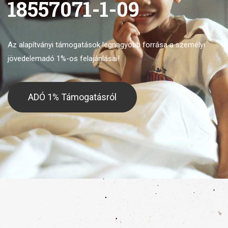
18557071-1-09
Az alapítványi támogatások legnagyobb forrása
a személyi
jövedelemadó 1%-os felajánlásai!
ADÓ 1% Támogatásról