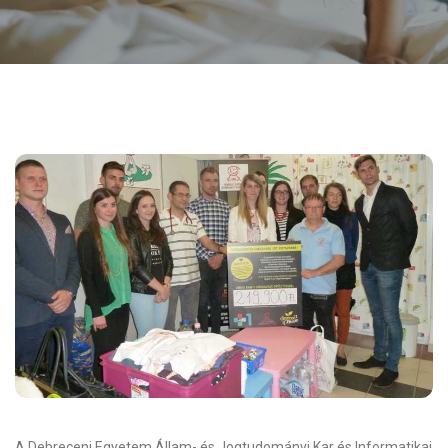
A Debreceni Egyetem Állam- és Jogtudományi Kar és Informatikai