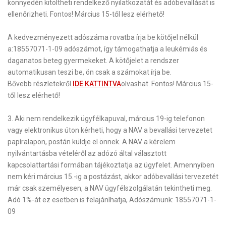
könnyedén kitöltheti rendelkező nyilatkozatát és adóbevallását is
ellenőrizheti.
Fontos! Március 15-től lesz elérhető!
A kedvezményezett adószáma rovatba írja be kötőjel nélkül
a:
18557071-1-09
adószámot, így támogathatja a
leukémiás
és
daganatos
beteg gyermekeket.
A kötőjelet a rendszer
automatikusan teszi be, ön csak a számokat írja be.
Bővebb részletekről
IDE KATTINTVA
olvashat.
Fontos! Március 15-
től lesz elérhető!
3
.
Aki nem rendelkezik ügyfélkapuval
, március 19-ig telefonon
vagy elektronikus úton kérheti, hogy a NAV a bevallási tervezetet
papíralapon, postán küldje el önnek. A NAV a kérelem
nyilvántartásba vételéről az adózó által választott
kapcsolattartási formában tájékoztatja az ügyfelet.
Amennyiben
nem kéri március 15.-ig a postázást, akkor adóbevallási tervezetét
már csak személyesen, a NAV ügyfélszolgálatán tekintheti meg.
Adó 1%-át ez esetben is felajánlhatja, Adószámunk:
18557071-1-
09