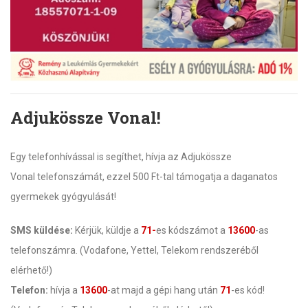
Adjukössze Vonal!
Egy telefonhívással is segíthet, hívja az Adjukössze
Vonal telefonszámát, ezzel 500 Ft-tal támogatja a daganatos
gyermekek gyógyulását!
SMS küldése:
Kérjük, küldje a
71-
es kódszámot a
13600
-as
telefonszámra. (Vodafone, Yettel, Telekom rendszeréből
elérhető!)
Telefon:
hívja a
13600
-at majd a gépi hang után
71
-es kód!