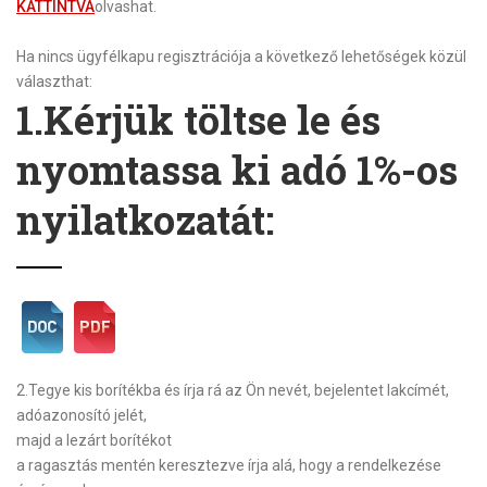
KATTINTVA
olvashat.
Ha nincs ügyfélkapu regisztrációja a következő lehetőségek közül
választhat:
1.Kérjük töltse le és
nyomtassa ki adó 1%-os
nyilatkozatát:
2.
Tegye kis borítékba és írja rá az Ön nevét, bejelentet lakcímét,
adóazonosító jelét,
majd a lezárt borítékot
a ragasztás mentén keresztezve írja alá, hogy a rendelkezése