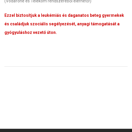
(Vodafone és Telekom rendszeréből elérhető!)
Ezzel biztosítjuk a leukémiás és daganatos beteg gyermekek
és családjuk szociális segélyezését, anyagi támogatását a
gyógyuláshoz vezető úton.