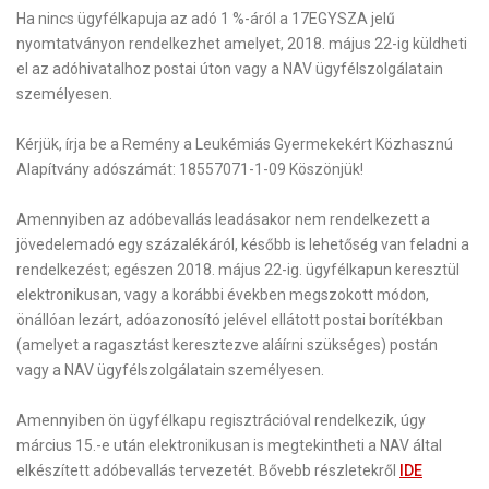
Ha nincs ügyfélkapuja
az adó 1 %-áról a 17EGYSZA jelű
nyomtatványon rendelkezhet amelyet, 2018. május 22-ig küldheti
el az adóhivatalhoz postai úton vagy a NAV ügyfélszolgálatain
személyesen.
Kérjük, írja be a Remény a Leukémiás Gyermekekért Közhasznú
Alapítvány adószámát: 18557071-1-09
Köszönjük!
Amennyiben az adóbevallás leadásakor nem rendelkezett a
jövedelemadó egy százalékáról, később is lehetőség van feladni a
rendelkezést; egészen 2018. május 22-ig. ügyfélkapun keresztül
elektronikusan, vagy a korábbi években megszokott módon,
önállóan lezárt, adóazonosító jelével ellátott postai borítékban
(amelyet a ragasztást keresztezve aláírni szükséges) postán
vagy a NAV ügyfélszolgálatain személyesen.
Amennyiben ön ügyfélkapu regisztrációval rendelkezik, úgy
március 15.-e után elektronikusan is megtekintheti a NAV által
elkészített adóbevallás tervezetét. Bővebb részletekről
IDE