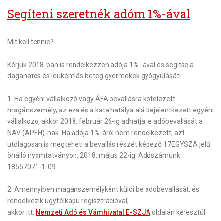
Segíteni szeretnék adóm 1%-ával
Mit kell tennie?
Kérjük 2018-ban is rendelkezzen adója 1% -ával és segítse a
daganatos és leukémiás beteg gyermekek gyógyulását!
1
. Ha
egyéni vállalkozó
vagy ÁFA bevallásra kötelezett
magánszemély, az eva és a kata hatálya alá bejelentkezett egyéni
vállalkozó, akkor 2018. február 26-ig adhatja le adóbevallását a
NAV (APEH)-nak.
Ha adója 1%-áról nem rendelkezett, azt
utólagosan is megteheti a bevallás részét képező 17EGYSZA jelű
önálló nyomtatványon, 2018. május 22-ig.
Adószámunk:
18557071-1-09
2.
Amennyiben
magánszemélyként
küldi be adóbevallását, és
rendelkezik ügyfélkapu regisztrációval,
akkor itt:
Nemzeti Adó és Vámhivatal E-SZJA
oldalán keresztül