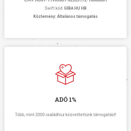
IBAN:
HU61-11993001-02325172-10000001
Swift kód:
GIBA HU HB
Közlemény: Általános támogatás
ADÓ 1%
Több, mint 2000 családhoz közvetítettünk támogatást!