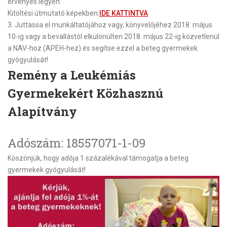
érvényes legyen.
Kitöltési útmutató képekben:
IDE KATTINTVA
3.
Juttassa el munkáltatójához vagy, könyvelőjéhez
2018. május
10-ig
vagy a bevallástól elkülönülten
2018. május 22-ig
közvetlenül
a NAV-hoz (APEH-hez) és segítse ezzel a beteg gyermekek
gyógyulását!
Remény a Leukémiás
Gyermekekért Közhasznú
Alapítvány
Adószám: 18557071-1-09
Köszönjük, hogy adója 1 százalékával támogatja a beteg
gyermekek gyógyulását!