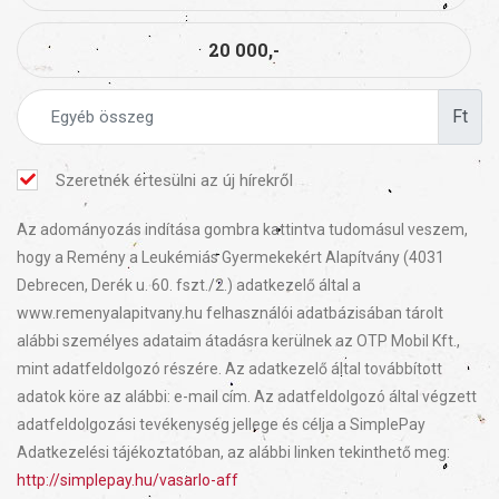
20 000,-
Ft
Szeretnék értesülni az új hírekről
Az adományozás indítása gombra kattintva tudomásul veszem,
hogy a Remény a Leukémiás Gyermekekért Alapítvány (4031
Debrecen, Derék u. 60. fszt./2.) adatkezelő által a
www.remenyalapitvany.hu felhasználói adatbázisában tárolt
alábbi személyes adataim átadásra kerülnek az OTP Mobil Kft.,
mint adatfeldolgozó részére. Az adatkezelő által továbbított
adatok köre az alábbi: e-mail cím. Az adatfeldolgozó által végzett
adatfeldolgozási tevékenység jellege és célja a SimplePay
Adatkezelési tájékoztatóban, az alábbi linken tekinthető meg:
http://simplepay.hu/vasarlo-aff