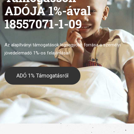
ADÓJA 1%-ával
18557071-1-09
Az alapítványi támogatások legnagyobb forrása
a személyi
jövedelemadó 1%-os felajánlásai!
ADÓ 1% Támogatásról