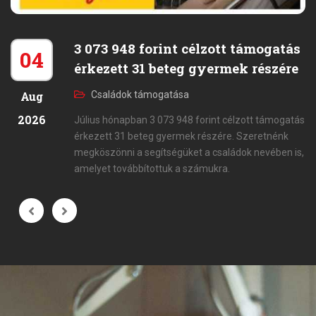
3 073 948 forint célzott támogatás
04
érkezett 31 beteg gyermek részére
Aug
Családok támogatása
2026
Július hónapban 3 073 948 forint célzott támogatás
érkezett 31 beteg gyermek részére. Szeretnénk
megköszönni a segítségüket a családok nevében is,
amelyet továbbítottuk a számukra.