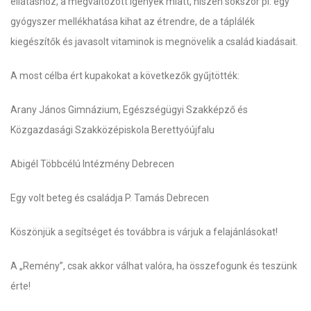
ellátáshoz, a megváltozott igények miatt, hiszen sokszor pl. egy
gyógyszer mellékhatása kihat az étrendre, de a táplálék
kiegészítők és javasolt vitaminok is megnövelik a család kiadásait.
A most célba ért kupakokat a következők gyűjtötték:
Arany János Gimnázium, Egészségügyi Szakképző és
Közgazdasági Szakközépiskola Berettyóújfalu
Abigél Többcélú Intézmény Debrecen
Egy volt beteg és családja P. Tamás Debrecen
Köszönjük a segítséget és továbbra is várjuk a felajánlásokat!
A „Remény”, csak akkor válhat valóra, ha összefogunk és teszünk
érte!