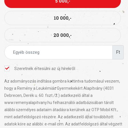
5 000,-
10 000,-
20 000,-
Ft
Szeretnék értesülni az új hírekről
Az adományozás indítása gombra kattintva tudomásul veszem,
hogy a Remény a Leukémiás Gyermekekért Alapítvány (4031
Debrecen, Derék u. 60. fszt./2.) adatkezelő által a
www.remenyalapitvany.hu felhasználói adatbázisában tárolt
alábbi személyes adataim átadásra kerülnek az OTP Mobil Kft.,
mint adatfeldolgozó részére. Az adatkezelő által továbbított
adatok köre az alábbi: e-mail cím. Az adatfeldolgozó által végzett