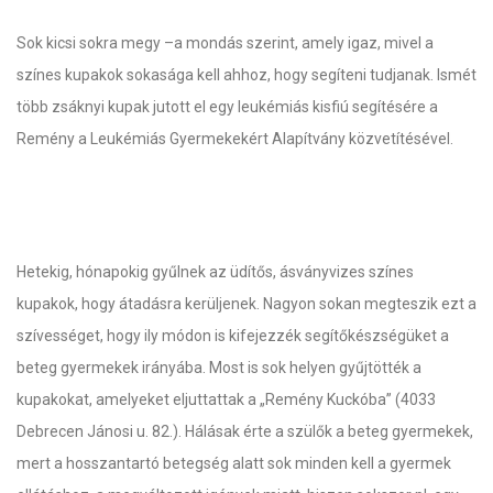
Sok kicsi sokra megy –a mondás szerint, amely igaz, mivel a
színes kupakok sokasága kell ahhoz, hogy segíteni tudjanak. Ismét
több zsáknyi kupak jutott el egy leukémiás kisfiú segítésére a
Remény a Leukémiás Gyermekekért Alapítvány közvetítésével.
Hetekig, hónapokig gyűlnek az üdítős, ásványvizes színes
kupakok, hogy átadásra kerüljenek. Nagyon sokan megteszik ezt a
szívességet, hogy ily módon is kifejezzék segítőkészségüket a
beteg gyermekek irányába. Most is sok helyen gyűjtötték a
kupakokat, amelyeket eljuttattak a „Remény Kuckóba” (4033
Debrecen Jánosi u. 82.). Hálásak érte a szülők a beteg gyermekek,
mert a hosszantartó betegség alatt sok minden kell a gyermek