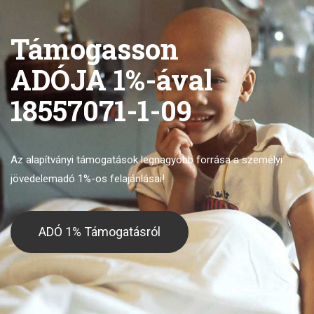
Támogasson
ADÓJA 1%-ával
18557071-1-09
Az alapítványi támogatások legnagyobb forrása
a személyi
jövedelemadó 1%-os felajánlásai!
ADÓ 1% Támogatásról