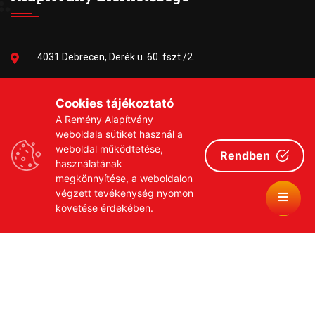
4031 Debrecen, Derék u. 60. fszt./2.
06-30/384-9703
Cookies tájékoztató
A Remény Alapítvány
remeny1999@gmail.com
weboldala sütiket használ a
weboldal működtetése,
Rendben
használatának
megkönnyítése, a weboldalon
végzett tevékenység nyomon
követése érdekében.
Copyrights © 2026 Remény a Leukémiás Gyermekekért
Közhasznú Alapítvány
Adatvédelmi szabályzat
Adományozási tájékoztató