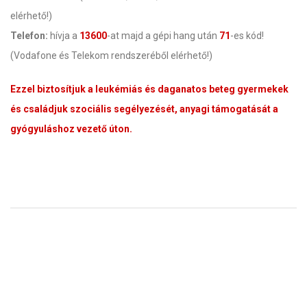
elérhető!)
Telefon:
hívja a
13600
-at majd a gépi hang után
71
-es kód!
(Vodafone és Telekom rendszeréből elérhető!)
Ezzel biztosítjuk a leukémiás és daganatos beteg gyermekek
és családjuk szociális segélyezését, anyagi támogatását a
gyógyuláshoz vezető úton.