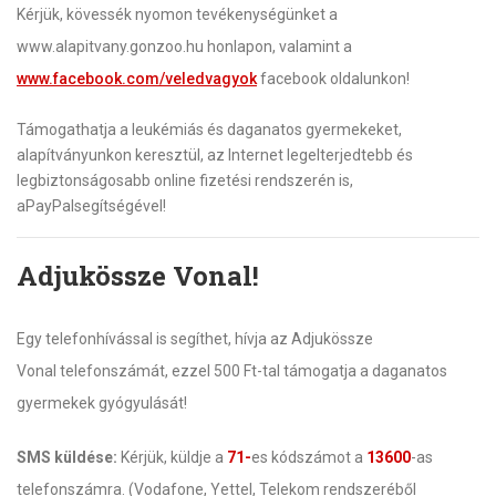
Kérjük, kövessék nyomon tevékenységünket a
www.alapitvany.gonzoo.hu honlapon, valamint a
www.facebook.com/veledvagyok
facebook oldalunkon!
Támogathatja a leukémiás és daganatos gyermekeket,
alapítványunkon keresztül, az Internet legelterjedtebb és
legbiztonságosabb online fizetési rendszerén is,
aPayPalsegítségével!
Adjukössze Vonal!
Egy telefonhívással is segíthet, hívja az Adjukössze
Vonal telefonszámát, ezzel 500 Ft-tal támogatja a daganatos
gyermekek gyógyulását!
SMS küldése:
Kérjük, küldje a
71-
es kódszámot a
13600
-as
telefonszámra. (Vodafone, Yettel, Telekom rendszeréből