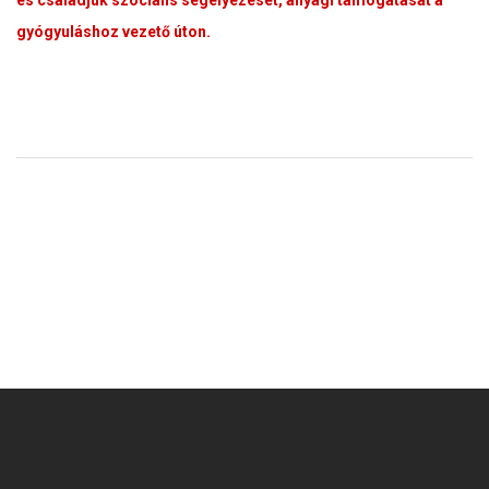
és családjuk szociális segélyezését, anyagi támogatását a
gyógyuláshoz vezető úton.