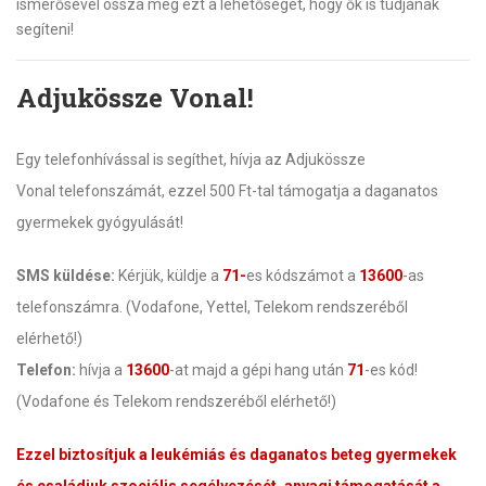
ismerősével ossza meg ezt a lehetőséget, hogy ők is tudjanak
segíteni!
Adjukössze Vonal!
Egy telefonhívással is segíthet, hívja az Adjukössze
Vonal telefonszámát, ezzel 500 Ft-tal támogatja a daganatos
gyermekek gyógyulását!
SMS küldése:
Kérjük, küldje a
71-
es kódszámot a
13600
-as
telefonszámra. (Vodafone, Yettel, Telekom rendszeréből
elérhető!)
Telefon:
hívja a
13600
-at majd a gépi hang után
71
-es kód!
(Vodafone és Telekom rendszeréből elérhető!)
Ezzel biztosítjuk a leukémiás és daganatos beteg gyermekek