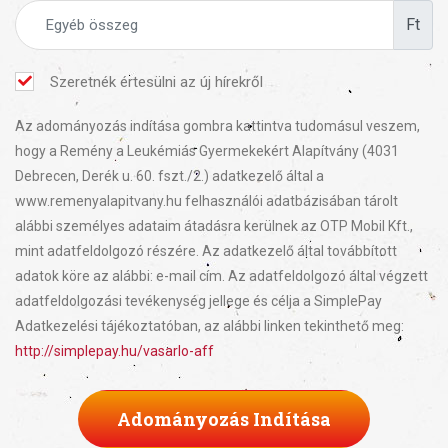
Ft
Szeretnék értesülni az új hírekről
Az adományozás indítása gombra kattintva tudomásul veszem,
hogy a Remény a Leukémiás Gyermekekért Alapítvány (4031
Debrecen, Derék u. 60. fszt./2.) adatkezelő által a
www.remenyalapitvany.hu felhasználói adatbázisában tárolt
alábbi személyes adataim átadásra kerülnek az OTP Mobil Kft.,
mint adatfeldolgozó részére. Az adatkezelő által továbbított
adatok köre az alábbi: e-mail cím. Az adatfeldolgozó által végzett
adatfeldolgozási tevékenység jellege és célja a SimplePay
Adatkezelési tájékoztatóban, az alábbi linken tekinthető meg:
http://simplepay.hu/vasarlo-aff
Adományozás Indítása