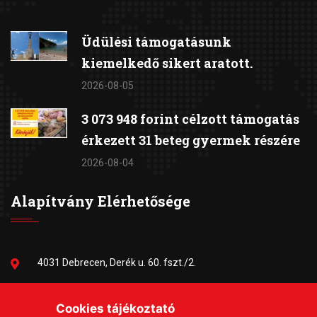
Üdülési támogatásunk
kiemelkedő sikert aratott.
2026-08-05
3 073 948 forint célzott támogatás
érkezett 31 beteg gyermek részére
2026-08-04
Alapítvány Elérhetősége
4031 Debrecen, Derék u. 60. fszt./2.
06-30/384-9703
Cookies tájékoztató