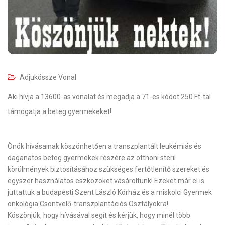
Adjukössze Vonal
Aki hívja a 13600-as vonalat és megadja a 71-es kódot 250 Ft-tal
támogatja a beteg gyermekeket!
Önök hívásainak köszönhetően a transzplantált leukémiás és
daganatos beteg gyermekek részére az otthoni steril
körülmények biztosításához szükséges fertőtlenítő szereket és
egyszer használatos eszközöket vásároltunk! Ezeket már el is
juttattuk a budapesti Szent László Kórház és a miskolci Gyermek
onkológia Csontvelő-transzplantációs Osztályokra!
Köszönjük, hogy hívásával segít és kérjük, hogy minél több