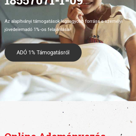
Az alapítványi támogatások legnagyobb forrása
a személyi
jövedelemadó 1%-os felajánlásai!
ADÓ 1% Támogatásról