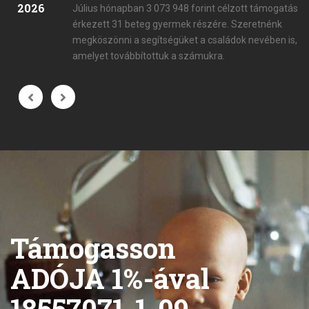
2026
Július hónapban 3 073 948 forint célzott támogatás
érkezett 31 beteg gyermek részére. Szeretnénk
megköszönni a segítségüket a családok nevében is,
amelyet továbbítottuk a számukra.
Támogasson
ADÓJA 1%-ával
18557071-1-09