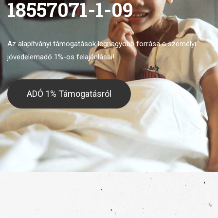
18557071-1-09
Az alapítványi támogatások legnagyobb forrása
a személyi
jövedelemadó 1%-os felajánlásai!
ADÓ 1% Támogatásról