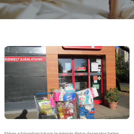
Ebben a hónapban három leukémiás illetve daganatos beteg