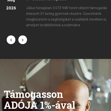
2026
Július hónapban 3 073 948 forint célzott támogatás
érkezett 31 beteg gyermek részére. Szeretnénk
megköszönni a segítségüket a családok nevében is,
amelyet továbbítottuk a számukra.
Támogasson
ADÓJA 1%-ával