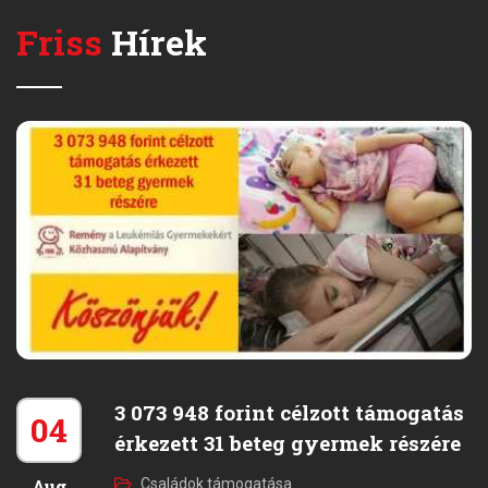
Friss
Hírek
3 073 948 forint célzott támogatás
04
érkezett 31 beteg gyermek részére
Aug
Családok támogatása