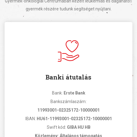
Gyermek-onkológiai Centrumában kezelt leukémiás és daganatos
gyermek részére tudunk segítséget nyújtani.
Banki átutalás
Bank:
Erste Bank
Bankszámlaszám:
11993001-02325172-10000001
IBAN:
HU61-11993001-02325172-10000001
Swift kód:
GIBA HU HB
Közlemény: Általános támogatás