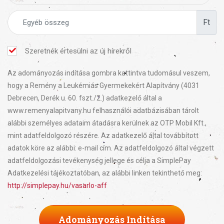
Ft
Szeretnék értesülni az új hírekről
Az adományozás indítása gombra kattintva tudomásul veszem,
hogy a Remény a Leukémiás Gyermekekért Alapítvány (4031
Debrecen, Derék u. 60. fszt./2.) adatkezelő által a
www.remenyalapitvany.hu felhasználói adatbázisában tárolt
alábbi személyes adataim átadásra kerülnek az OTP Mobil Kft.,
mint adatfeldolgozó részére. Az adatkezelő által továbbított
adatok köre az alábbi: e-mail cím. Az adatfeldolgozó által végzett
adatfeldolgozási tevékenység jellege és célja a SimplePay
Adatkezelési tájékoztatóban, az alábbi linken tekinthető meg:
http://simplepay.hu/vasarlo-aff
Adományozás Indítása