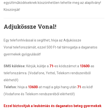
együttműködéseknek köszönhetően tehette meg az alapítvány!
Köszönjük!
Adjukössze Vonal!
Egy telefonhívással is segíthet, hívja az Adjukössze
Vonal telefonszámát, ezzel 500 Ft-tal támogatja a daganatos
gyermekek gyógyulását!
SMS küldése:
Kérjük, küldje a
71-
es kódszámot a
13600
-as
telefonszámra. (Vodafone, Yettel, Telekom rendszeréből
elérhető!)
Telefon:
hívja a
13600
-at majd a gépi hang után
71
-es kód!
(Vodafone és Telekom rendszeréből elérhető!)
Ezzel biztosítjuk a leukémiás és daganatos beteg gyermekek