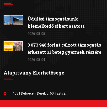
Üdülési támogatásunk
kiemelkedő sikert aratott.
2026-08-05
3 073 948 forint célzott támogatás
érkezett 31 beteg gyermek részére
2026-08-04
Alapítvány Elérhetősége
4031 Debrecen, Derék u. 60. fszt./2.
06-30/384-9703