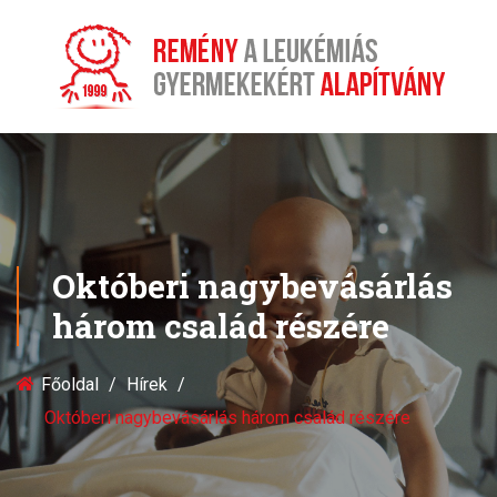
Októberi nagybevásárlás
három család részére
Főoldal
Hírek
Októberi nagybevásárlás három család részére