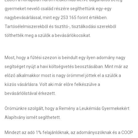
gyermeket nevelő család részére segíthettünk egy-egy
nagybevásárlással, mint egy 253 165 forint értékben.
Tartósélelmiszerekből és tisztító-, tisztálkodási szerekből
tölthették meg a szülők a bevásárlókocsikat.
Most, hogy a fűtési szezon is beindult egy ilyen adomány nagy
segítséget nyújt a havi költségvetés beosztásában. Mint már az
előző alkalmakkor most is nagy örömmel jöttek el a szülők a
közös vásárlásra. Volt aki már előre felkészülve a
bevásárlólistával érkezett.
Örömünkre szolgált, hogy a Remény a Leukémiás Gyermekekért
Alapítvány ismét segíthetett.
Mindezt az adó 1% felajánlóknak, az adományozóknak és a COOP