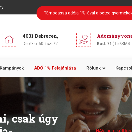
ny
Támogassa adója 1%-ával a beteg gyermekek
4031 Debrecen,
Adományvonal
Derék u. 60. fszt./2.
Kód: 71
(Tel/SMS: 
Kampányok
ADÓ 1% Felajánlása
Rólunk
Kapcsol
i, csak úgy
ja-
NAV: nem kell kér