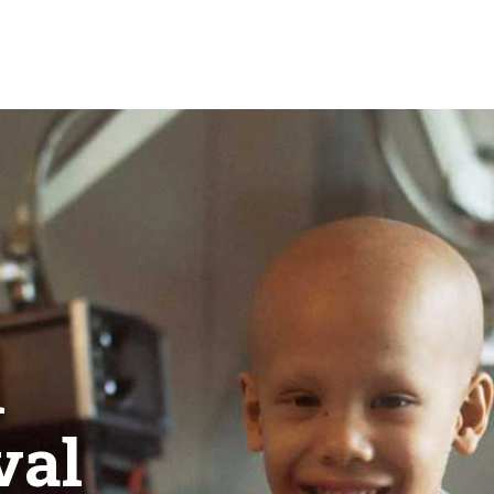
n
val