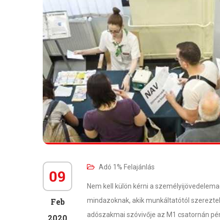
Adó 1% Felajánlás
09
Nem kell külön kérni a személyijövedelemad
Feb
mindazoknak, akik munkáltatótól szereztek 
adószakmai szóvivője az M1 csatornán pé
2020