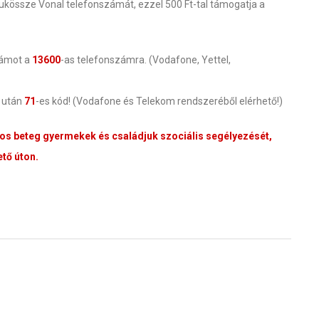
Adjukössze Vonal telefonszámát, ezzel 500 Ft-tal támogatja a
zámot a
13600
-as telefonszámra. (Vodafone, Yettel,
g után
71
-es kód! (Vodafone és Telekom rendszeréből elérhető!)
tos beteg gyermekek és családjuk szociális segélyezését,
tő úton.