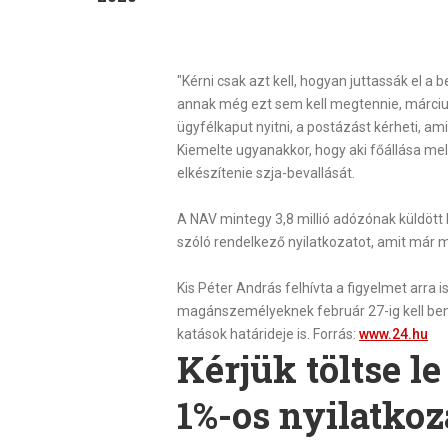
"Kérni csak azt kell, hogyan juttassák el a
annak még ezt sem kell megtennie, márci
ügyfélkaput nyitni, a postázást kérheti, am
Kiemelte ugyanakkor, hogy aki főállása mel
elkészítenie szja-bevallását.
A NAV mintegy 3,8 millió adózónak küldött 
szóló rendelkező nyilatkozatot, amit már 
Kis Péter András felhívta a figyelmet arra 
magánszemélyeknek február 27-ig kell benyú
katások határideje is. Forrás:
www.24.hu
Kérjük töltse l
1%-os nyilatkoz