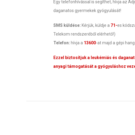
Egy telefonhívással is segíthet, hívja az 
daganatos gyermekek gyógyulását!
SMS küldése:
Kérjük, küldje a
71-
es kóds
Telekom rendszeréből elérhető!)
Telefon:
hívja a
13600
-at majd a gépi han
Ezzel biztosítjuk a leukémiás és dagana
anyagi támogatását a gyógyuláshoz veze