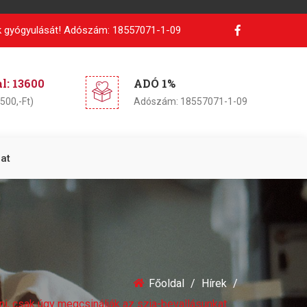
 gyógyulását!
Adószám: 18557071-1-09
: 13600
ADÓ 1%
500,-Ft)
Adószám: 18557071-1-09
at
Főoldal
Hírek
ni, csak úgy megcsinálják az szja-bevallásunkat