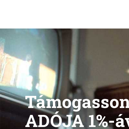
Támogasso
ADÓJA 1%-á