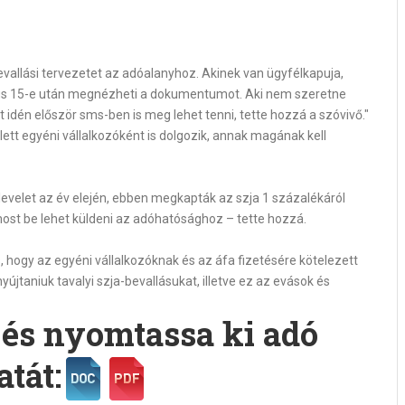
 bevallási tervezetet az adóalanyhoz. Akinek van ügyfélkapuja,
us 15-e után megnézheti a dokumentumot. Aki nem szeretne
it idén először sms-ben is meg lehet tenni, tette hozzá a szóvivő."
lett egyéni vállalkozóként is dolgozik, annak magának kell
levelet az év elején, ebben megkapták az szja 1 százalékáról
most be lehet küldeni az adóhatósághoz – tette hozzá.
is, hogy az egyéni vállalkozóknak és az áfa fizetésére kötelezett
jtaniuk tavalyi szja-bevallásukat, illetve ez az evások és
e és nyomtassa ki adó
atát: