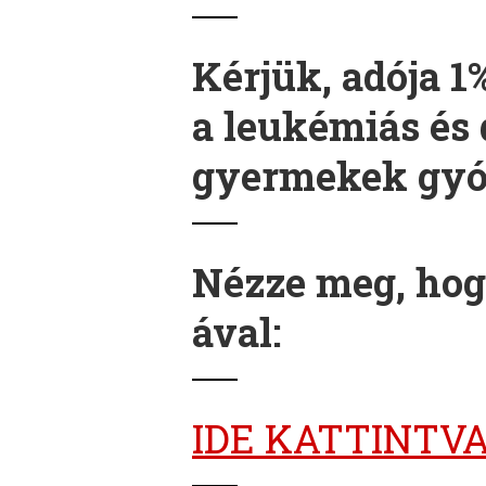
Kérjük, adója 1
a leukémiás és 
gyermekek gyó
Nézze meg, hog
ával:
IDE KATTINTV