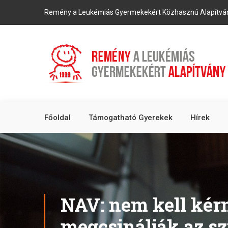
Remény a Leukémiás Gyermekekért Közhasznú Alapítvá
Főoldal
Támogatható Gyerekek
Hírek
NAV: nem kell kérn
megcsinálják az sz