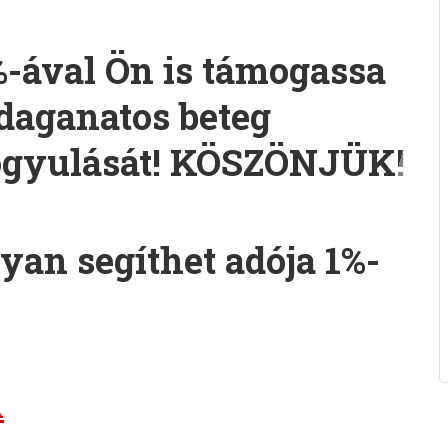
%-ával Ön is támogassa
daganatos beteg
gyulását! KÖSZÖNJÜK!
yan segíthet adója 1%-
A