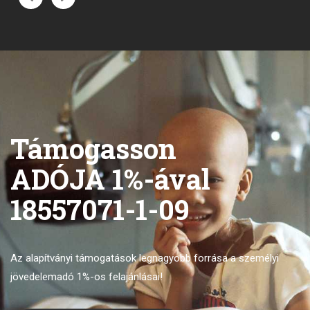
Támogasson
ADÓJA 1%-ával
18557071-1-09
Az alapítványi támogatások legnagyobb forrása
a személyi
jövedelemadó 1%-os felajánlásai!