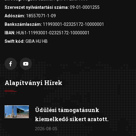
Szervezet nyilvántartási száma:
09-01-0001255
Adószám:
18557071-1-09
Bankszámlaszám:
11993001-02325172-10000001
IBAN:
HU61-11993001-02325172-10000001
Swift kód:
GIBA HU HB
Alapítványi Hírek
Üdülési támogatásunk
kiemelkedő sikert aratott.
2026-08-05