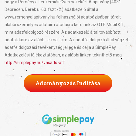
hogy a Remény a Leukémiás Gyermekekért Alapítvány (4031
Debrecen, Derék u. 60. fszt./2.) adatkezelő által a
www.remenyalapitvany.hu felhasználói adatbázisában tárolt
alábbi személyes adataim átadásra kerülnek az OTP Mobil Kft.,
mint adatfeldolgozó részére. Az adatkezelő által továbbított
adatok köre az alábbi: e-mail cím. Az adatfeldolgozó által végzett
adatfeldolgozási tevékenység jellege és célja a SimplePay
Adatkezelési tájékoztatóban, az alábbi linken tekinthető meg:
http://simplepay.hu/vasarlo-aff
Adományozás Indítása