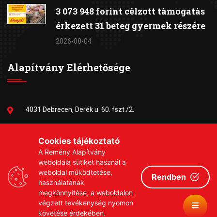
3 073 948 forint célzott támogatás
érkezett 31 beteg gyermek részére
2026-08-04
Alapítvány Elérhetősége
4031 Debrecen, Derék u. 60. fszt./2.
06-30/384-9703
Cookies tájékoztató
A Remény Alapítvány
remeny1999@gmail.com
weboldala sütiket használ a
weboldal működtetése,
Rendben
használatának
megkönnyítése, a weboldalon
végzett tevékenység nyomon
követése érdekében.