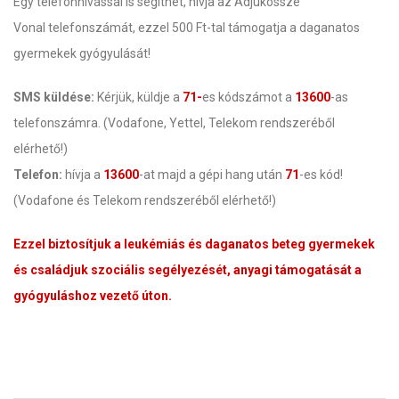
Egy telefonhívással is segíthet, hívja az Adjukössze
Vonal telefonszámát, ezzel 500 Ft-tal támogatja a daganatos
gyermekek gyógyulását!
SMS küldése:
Kérjük, küldje a
71-
es kódszámot a
13600
-as
telefonszámra. (Vodafone, Yettel, Telekom rendszeréből
elérhető!)
Telefon:
hívja a
13600
-at majd a gépi hang után
71
-es kód!
(Vodafone és Telekom rendszeréből elérhető!)
Ezzel biztosítjuk a leukémiás és daganatos beteg gyermekek
és családjuk szociális segélyezését, anyagi támogatását a
gyógyuláshoz vezető úton.