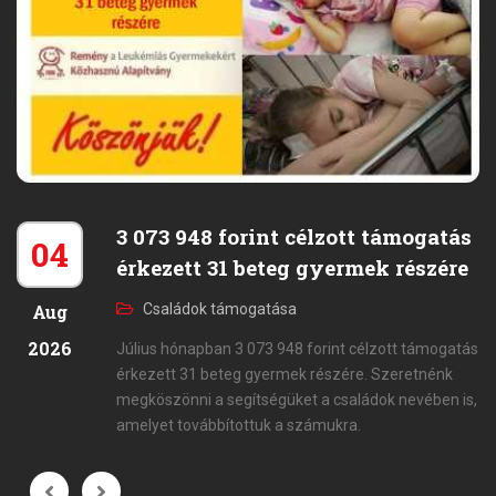
3 073 948 forint célzott támogatás
04
érkezett 31 beteg gyermek részére
Aug
Családok támogatása
2026
Július hónapban 3 073 948 forint célzott támogatás
érkezett 31 beteg gyermek részére. Szeretnénk
megköszönni a segítségüket a családok nevében is,
amelyet továbbítottuk a számukra.