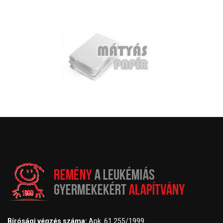
Bírósági végzés száma:
Apk. 61 255/1999