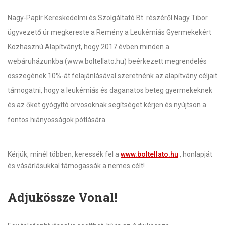
Nagy-Papír Kereskedelmi és Szolgáltató Bt. részéről Nagy Tibor
ügyvezető úr megkereste a Remény a Leukémiás Gyermekekért
Közhasznú Alapítványt, hogy 2017 évben minden a
webáruházunkba (www.boltellato.hu) beérkezett megrendelés
összegének 10%-át felajánlásával szeretnénk az alapítvány céljait
támogatni, hogy a leukémiás és daganatos beteg gyermekeknek
és az őket gyógyító orvosoknak segítséget kérjen és nyújtson a
fontos hiányosságok pótlására.
Kérjük, minél többen, keressék fel a
www.boltellato.hu
, honlapját
és vásárlásukkal támogassák a nemes célt!
Adjukössze Vonal!