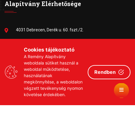
Alapítvány Elérhetősége
4031 Debrecen, Derék u. 60. fszt./2.
06-30/384-9703
Cookies tájékoztató
A Remény Alapítvány
remeny1999@gmail.com
weboldala sütiket használ a
weboldal működtetése,
Rendben
használatának
megkönnyítése, a weboldalon
végzett tevékenység nyomon
követése érdekében.
Copyrights © 2026 Remény a Leukémiás Gyermekekért
Közhasznú Alapítvány
Adatvédelmi szabályzat
Adományozási tájékoztató