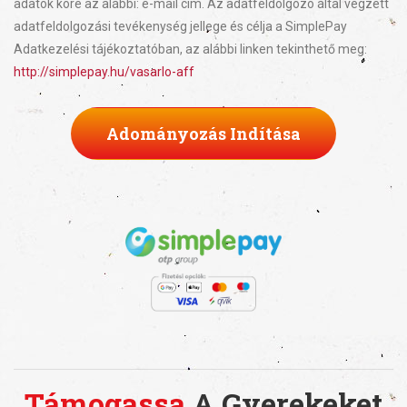
adatok köre az alábbi: e-mail cím. Az adatfeldolgozó által végzett
adatfeldolgozási tevékenység jellege és célja a SimplePay
Adatkezelési tájékoztatóban, az alábbi linken tekinthető meg:
http://simplepay.hu/vasarlo-aff
Adományozás Indítása
Támogassa
A Gyerekeket