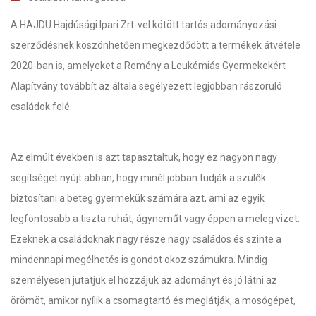
A HAJDU Hajdúsági Ipari Zrt-vel kötött tartós adományozási
szerződésnek köszönhetően megkezdődött a termékek átvétele
2020-ban is, amelyeket a Remény a Leukémiás Gyermekekért
Alapítvány továbbít az általa segélyezett legjobban rászoruló
családok felé.
Az elmúlt években is azt tapasztaltuk, hogy ez nagyon nagy
segítséget nyújt abban, hogy minél jobban tudják a szülők
biztosítani a beteg gyermekük számára azt, ami az egyik
legfontosabb a tiszta ruhát, ágyneműt vagy éppen a meleg vizet.
Ezeknek a családoknak nagy része nagy családos és szinte a
mindennapi megélhetés is gondot okoz számukra. Mindig
személyesen jutatjuk el hozzájuk az adományt és jó látni az
örömöt, amikor nyílik a csomagtartó és meglátják, a mosógépet,