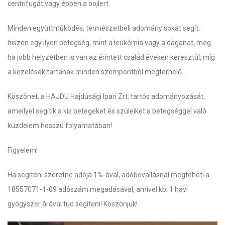
centrifugát vagy éppen a bojlert.
Minden együttműködés, természetbeli adomány sokat segít,
hiszen egy ilyen betegség, mint a leukémia vagy a daganat, még
ha jobb helyzetben is van az érintett család éveken keresztül, míg
a kezelések tartanak minden szempontból megterhelő.
Köszönet, a HAJDU Hajdúsági Ipari Zrt. tartós adományozását,
amellyel segítik a kis betegeket és szüleiket a betegséggel való
küzdelem hosszú folyamatában!
Figyelem!
Ha segíteni szeretne adója 1%-ával, adóbevallásnál megteheti a
18557071-1-09 adószám megadásával, amivel kb. 1 havi
gyógyszer árával tud segíteni! Köszönjük!