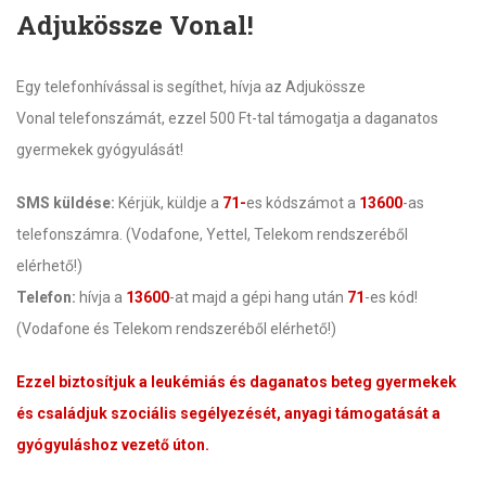
Adjukössze Vonal!
Egy telefonhívással is segíthet, hívja az Adjukössze
Vonal telefonszámát, ezzel 500 Ft-tal támogatja a daganatos
gyermekek gyógyulását!
SMS küldése:
Kérjük, küldje a
71-
es kódszámot a
13600
-as
telefonszámra. (Vodafone, Yettel, Telekom rendszeréből
elérhető!)
Telefon:
hívja a
13600
-at majd a gépi hang után
71
-es kód!
(Vodafone és Telekom rendszeréből elérhető!)
Ezzel biztosítjuk a leukémiás és daganatos beteg gyermekek
és családjuk szociális segélyezését, anyagi támogatását a
gyógyuláshoz vezető úton.