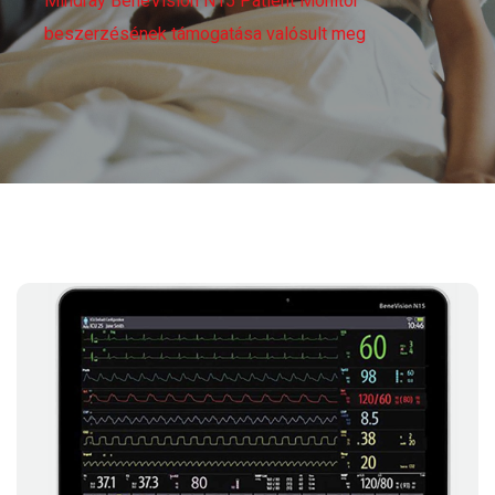
Mindray BeneVision N15 Patient Monitor
beszerzésének támogatása valósult meg