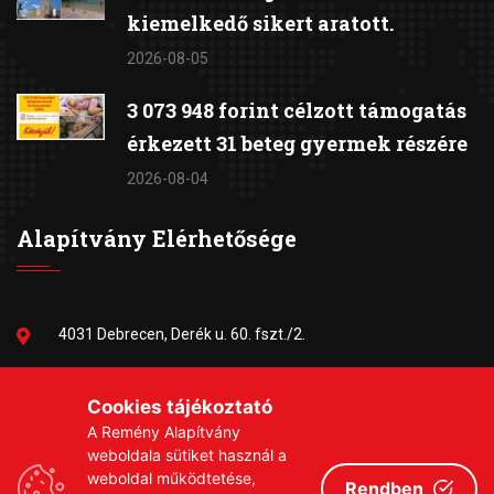
kiemelkedő sikert aratott.
2026-08-05
3 073 948 forint célzott támogatás
érkezett 31 beteg gyermek részére
2026-08-04
Alapítvány Elérhetősége
4031 Debrecen, Derék u. 60. fszt./2.
06-30/384-9703
Cookies tájékoztató
A Remény Alapítvány
remeny1999@gmail.com
weboldala sütiket használ a
weboldal működtetése,
Rendben