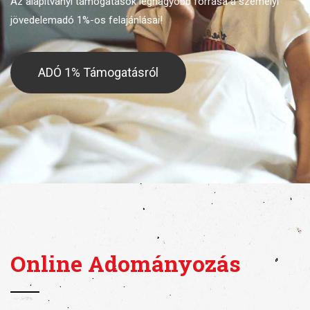
Az alapítványi támogatások legnagyobb forrása
a személyi
jövedelemadó 1%-os felajánlásai!
ADÓ 1% Támogatásról
Online Adományozás