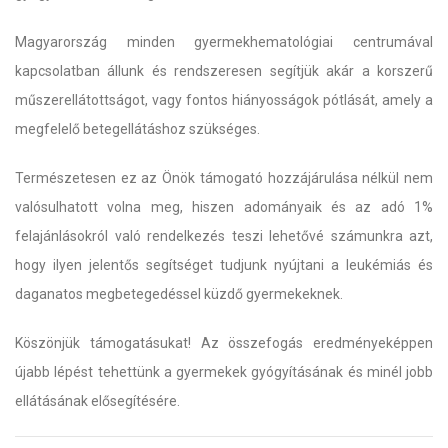
Magyarország minden gyermekhematológiai centrumával
kapcsolatban állunk és rendszeresen segítjük akár a korszerű
műszerellátottságot, vagy fontos hiányosságok pótlását, amely a
megfelelő betegellátáshoz szükséges.
Természetesen ez az Önök támogató hozzájárulása nélkül nem
valósulhatott volna meg, hiszen adományaik és az adó 1%
felajánlásokról való rendelkezés teszi lehetővé számunkra azt,
hogy ilyen jelentős segítséget tudjunk nyújtani a leukémiás és
daganatos megbetegedéssel küzdő gyermekeknek.
Köszönjük támogatásukat! Az összefogás eredményeképpen
újabb lépést tehettünk a gyermekek gyógyításának és minél jobb
ellátásának elősegítésére.