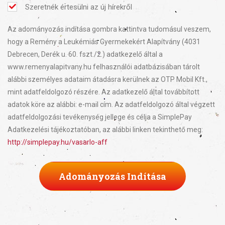
Szeretnék értesülni az új hírekről
Az adományozás indítása gombra kattintva tudomásul veszem,
hogy a Remény a Leukémiás Gyermekekért Alapítvány (4031
Debrecen, Derék u. 60. fszt./2.) adatkezelő által a
www.remenyalapitvany.hu felhasználói adatbázisában tárolt
alábbi személyes adataim átadásra kerülnek az OTP Mobil Kft.,
mint adatfeldolgozó részére. Az adatkezelő által továbbított
adatok köre az alábbi: e-mail cím. Az adatfeldolgozó által végzett
adatfeldolgozási tevékenység jellege és célja a SimplePay
Adatkezelési tájékoztatóban, az alábbi linken tekinthető meg:
http://simplepay.hu/vasarlo-aff
Adományozás Indítása