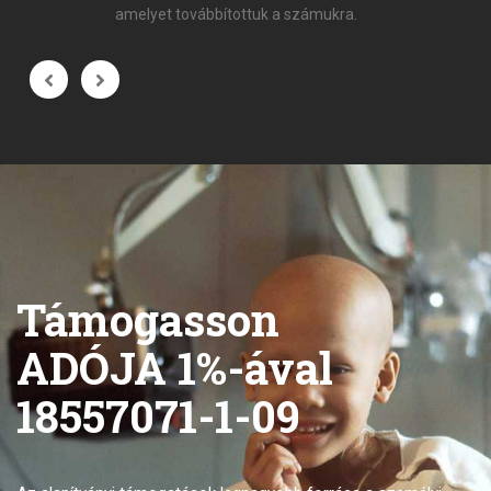
amelyet továbbítottuk a számukra.
Támogasson
ADÓJA 1%-ával
18557071-1-09