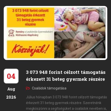
3 073 948 forint célzott támogatás
04
érkezett 31 beteg gyermek részére
Aug
Családok támogatása
2026
Július hónapban 3 073 948 forint célzott támogatás
érkezett 31 beteg gyermek részére. Szeretnénk
megköszönni a segítségüket a családok nevében is,