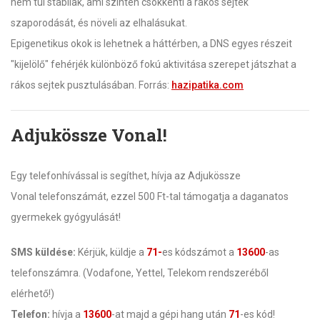
nem túl stabilak, ami szintén csökkenti a rákos sejtek
szaporodását, és növeli az elhalásukat.
Epigenetikus okok is lehetnek a háttérben, a DNS egyes részeit
"kijelölő" fehérjék különböző fokú aktivitása szerepet játszhat a
rákos sejtek pusztulásában. Forrás:
hazipatika.com
Adjukössze Vonal!
Egy telefonhívással is segíthet, hívja az Adjukössze
Vonal telefonszámát, ezzel 500 Ft-tal támogatja a daganatos
gyermekek gyógyulását!
SMS küldése:
Kérjük, küldje a
71-
es kódszámot a
13600
-as
telefonszámra. (Vodafone, Yettel, Telekom rendszeréből
elérhető!)
Telefon:
hívja a
13600
-at majd a gépi hang után
71
-es kód!