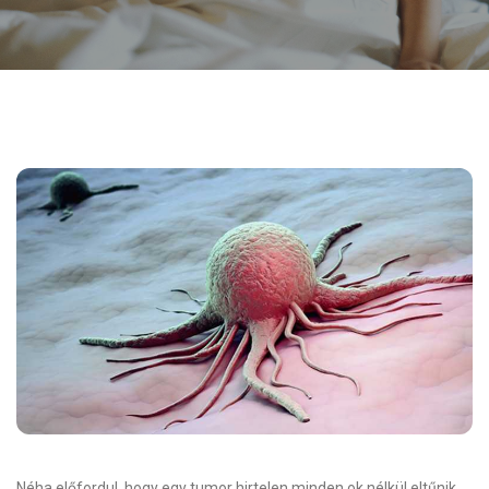
Néha előfordul, hogy egy tumor hirtelen minden ok nélkül eltűnik