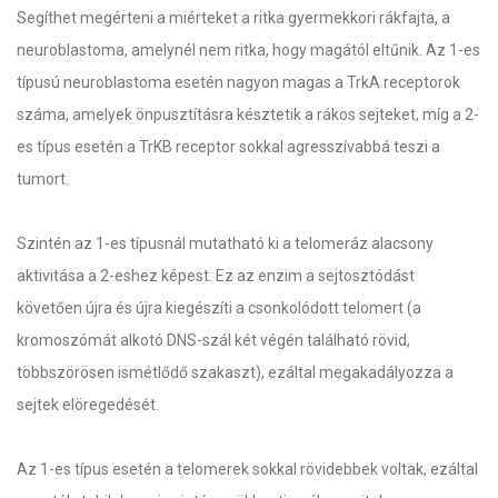
Segíthet megérteni a miérteket a ritka gyermekkori rákfajta, a
neuroblastoma, amelynél nem ritka, hogy magától eltűnik. Az 1-es
típusú neuroblastoma esetén nagyon magas a TrkA receptorok
száma, amelyek önpusztításra késztetik a rákos sejteket, míg a 2-
es típus esetén a TrKB receptor sokkal agresszívabbá teszi a
tumort.
Szintén az 1-es típusnál mutatható ki a telomeráz alacsony
aktivitása a 2-eshez képest. Ez az enzim a sejtosztódást
követően újra és újra kiegészíti a csonkolódott telomert (a
kromoszómát alkotó DNS-szál két végén található rövid,
többszörösen ismétlődő szakaszt), ezáltal megakadályozza a
sejtek elöregedését.
Az 1-es típus esetén a telomerek sokkal rövidebbek voltak, ezáltal