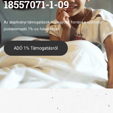
18557071-1-09
Az alapítványi támogatások legnagyobb forrása
a személyi
jövedelemadó 1%-os felajánlásai!
ADÓ 1% Támogatásról