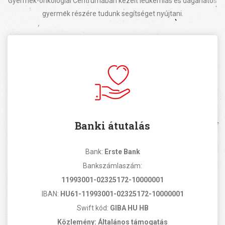
Gyermek-onkológiai Centrumában kezelt leukémiás és daganatos
gyermek részére tudunk segítséget nyújtani.
Banki átutalás
Bank:
Erste Bank
Bankszámlaszám:
11993001-02325172-10000001
IBAN:
HU61-11993001-02325172-10000001
Swift kód:
GIBA HU HB
Közlemény: Általános támogatás