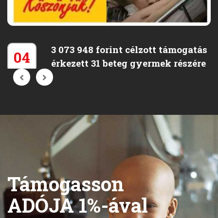
3 073 948 forint célzott támogatás
04
érkezett 31 beteg gyermek részére
Aug
Családok támogatása
2026
Július hónapban 3 073 948 forint célzott támogatás
érkezett 31 beteg gyermek részére. Szeretnénk
megköszönni a segítségüket a családok nevében is,
amelyet továbbítottuk a számukra.
Támogasson
ADÓJA 1%-ával