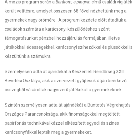
A mozis program során a
Barátom, a pingvin
című családi vígjáték
került vetítésre, amelyet összesen 68 fővel nézhettünk meg a
gyermekek nagy örömére. A program kezdete előtt átadtuk a
családok számára a karácsonyi készülődéshez szánt
támogatásunkat pénzbeli hozzájárulás formájában, illetve
játékokkal, édességekkel, karácsonyi színezőkkel és plüssökkel is
készültünk a számukra.
Személyesen adta át ajándékát a Készenléti Rendőrség XXIII.
Bevetési Osztálya, akik a szervezett gyűjtésük útján beérkező
összegből vásároltak nagyszerű játékokat a gyermekeknek.
Szintén személyesen adta át ajándékát a Büntetés Végrehajtás
Országos Parancsnoksága, akik finomságokkal megtöltött,
papírfonás technikával kézzel elkészített egyedi és színes
karácsonyfákkal lepték meg a gyermekeket.