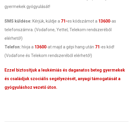
gyermekek gyógyulását!
SMS küldése:
Kérjük, küldje a
71-
es kódszámot a
13600
-as
telefonszámra. (Vodafone, Yettel, Telekom rendszeréből
elérhető!)
Telefon:
hívja a
13600
-at majd a gépi hang után
71
-es kód!
(Vodafone és Telekom rendszeréből elérhető!)
Ezzel biztosítjuk a leukémiás és daganatos beteg gyermekek
és családjuk szociális segélyezését, anyagi támogatását a
gyógyuláshoz vezető úton.