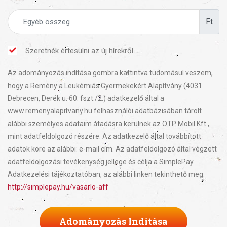
Ft
Szeretnék értesülni az új hírekről
Az adományozás indítása gombra kattintva tudomásul veszem,
hogy a Remény a Leukémiás Gyermekekért Alapítvány (4031
Debrecen, Derék u. 60. fszt./2.) adatkezelő által a
www.remenyalapitvany.hu felhasználói adatbázisában tárolt
alábbi személyes adataim átadásra kerülnek az OTP Mobil Kft.,
mint adatfeldolgozó részére. Az adatkezelő által továbbított
adatok köre az alábbi: e-mail cím. Az adatfeldolgozó által végzett
adatfeldolgozási tevékenység jellege és célja a SimplePay
Adatkezelési tájékoztatóban, az alábbi linken tekinthető meg:
http://simplepay.hu/vasarlo-aff
Adományozás Indítása