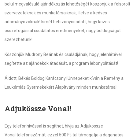
belül megvalósuló ajándékozás lehetőségét köszönjük a felsorolt
szervezeteknek és munkatársaiknak, illetve a kedves
adományozóknak! Ismét bebizonyosodott, hogy közös
összefogással csodálatos eredményeket, nagy boldogságot
szerezhetünk!
Köszönjük Mudrony Beának és családjának, hogy jelenlétével
segítette az ajándékok átadását, a program lebonyolítását!
Áldott, Békés Boldog Karácsonyi Ünnepeket kíván a Remény a
Leukémiás Gyermekekért Alapítvány minden munkatársa!
Adjukössze Vonal!
Egy telefonhívással is segíthet, hívja az Adjukössze
Vonal telefonszámát, ezzel 500 Ft-tal támogatja a daganatos