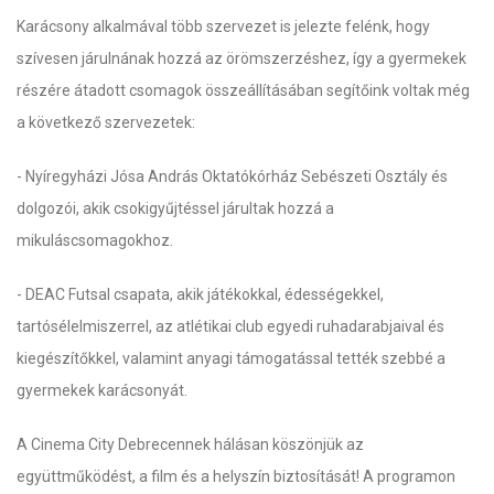
Karácsony alkalmával több szervezet is jelezte felénk, hogy
szívesen járulnának hozzá az örömszerzéshez, így a gyermekek
részére átadott csomagok összeállításában segítőink voltak még
a következő szervezetek:
- Nyíregyházi Jósa András Oktatókórház Sebészeti Osztály és
dolgozói, akik csokigyűjtéssel járultak hozzá a
mikuláscsomagokhoz.
- DEAC Futsal csapata, akik játékokkal, édességekkel,
tartósélelmiszerrel, az atlétikai club egyedi ruhadarabjaival és
kiegészítőkkel, valamint anyagi támogatással tették szebbé a
gyermekek karácsonyát.
A Cinema City Debrecennek hálásan köszönjük az
együttműködést, a film és a helyszín biztosítását! A programon