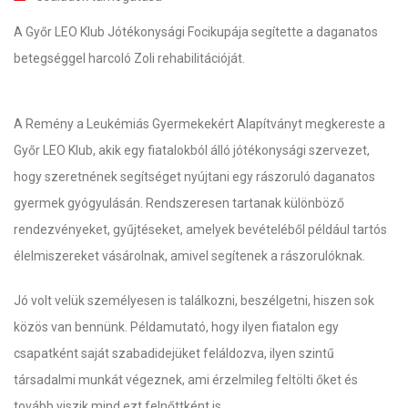
A Győr LEO Klub Jótékonysági Focikupája segítette a daganatos
betegséggel harcoló Zoli rehabilitációját.
A Remény a Leukémiás Gyermekekért Alapítványt megkereste a
Győr LEO Klub, akik egy fiatalokból álló jótékonysági szervezet,
hogy szeretnének segítséget nyújtani egy rászoruló daganatos
gyermek gyógyulásán. Rendszeresen tartanak különböző
rendezvényeket, gyűjtéseket, amelyek bevételéből például tartós
élelmiszereket vásárolnak, amivel segítenek a rászorulóknak.
Jó volt velük személyesen is találkozni, beszélgetni, hiszen sok
közös van bennünk. Példamutató, hogy ilyen fiatalon egy
csapatként saját szabadidejüket feláldozva, ilyen szintű
társadalmi munkát végeznek, ami érzelmileg feltölti őket és
tovább viszik mind ezt felnőttként is.