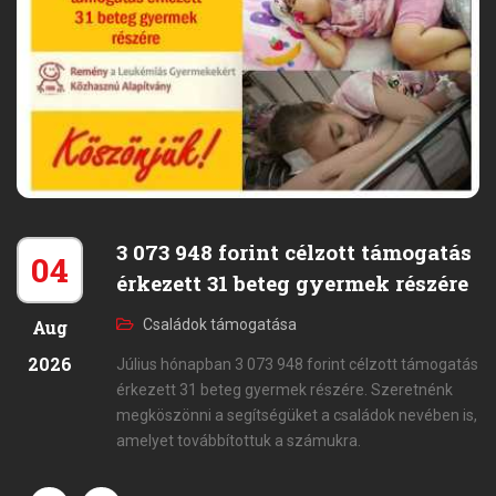
3 073 948 forint célzott támogatás
04
érkezett 31 beteg gyermek részére
Aug
Családok támogatása
2026
Július hónapban 3 073 948 forint célzott támogatás
érkezett 31 beteg gyermek részére. Szeretnénk
megköszönni a segítségüket a családok nevében is,
amelyet továbbítottuk a számukra.