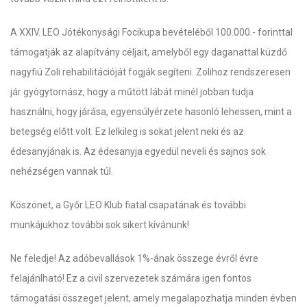
A XXIV. LEO Jótékonysági Focikupa bevételéből 100.000.- forinttal
támogatják az alapítvány céljait, amelyből egy daganattal küzdő
nagyfiú Zoli rehabilitációját fogják segíteni. Zolihoz rendszeresen
jár gyógytornász, hogy a műtött lábát minél jobban tudja
használni, hogy járása, egyensúlyérzete hasonló lehessen, mint a
betegség előtt volt. Ez lelkileg is sokat jelent neki és az
édesanyjának is. Az édesanyja egyedül neveli és sajnos sok
nehézségen vannak túl.
Köszönet, a Győr LEO Klub fiatal csapatának és további
munkájukhoz további sok sikert kívánunk!
Ne feledje! Az adóbevallások 1%-ának összege évről évre
felajánlható! Ez a civil szervezetek számára igen fontos
támogatási összeget jelent, amely megalapozhatja minden évben