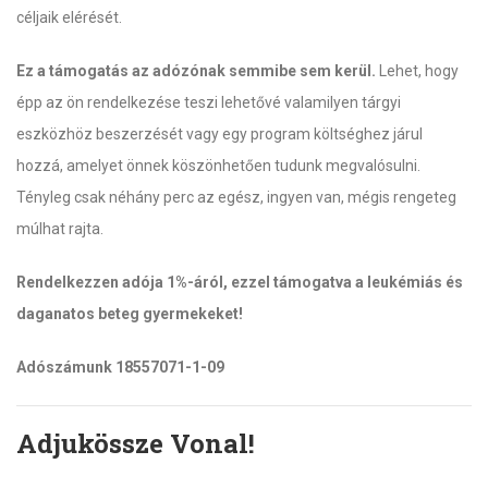
céljaik elérését.
Ez a támogatás az adózónak semmibe sem kerül.
Lehet, hogy
épp az ön rendelkezése teszi lehetővé valamilyen tárgyi
eszközhöz beszerzését vagy egy program költséghez járul
hozzá, amelyet önnek köszönhetően tudunk megvalósulni.
Tényleg csak néhány perc az egész, ingyen van, mégis rengeteg
múlhat rajta.
Rendelkezzen adója 1%-áról, ezzel támogatva a leukémiás és
daganatos beteg gyermekeket!
Adószámunk 18557071-1-09
Adjukössze Vonal!