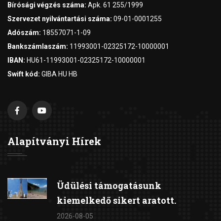
Bírósági végzés száma:
Apk. 61 255/1999
Szervezet nyilvántartási száma:
09-01-0001255
Adószám:
18557071-1-09
Bankszámlaszám:
11993001-02325172-10000001
IBAN:
HU61-11993001-02325172-10000001
Swift kód:
GIBA HU HB
Alapítványi Hírek
Üdülési támogatásunk
kiemelkedő sikert aratott.
2026-08-05