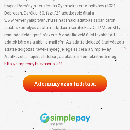
hogy a Remény a Leukémiás Gyermekekért Alapítvány (4031
Debrecen, Derék u. 60. fszt./2.) adatkezelő által a
www.remenyalapitvany.hu felhasználói adatbázisában tárolt
alábbi személyes adataim átadásra kerülnek az OTP Mobil Kft.,
mint adatfeldolgozó részére. Az adatkezelő által továbbított
adatok köre az alábbi: e-mail cím. Az adatfeldolgozó által végzett
adatfeldolgozási tevékenység jellege és célja a SimplePay
Adatkezelési tájékoztatóban, az alábbi linken tekinthető meg:
http://simplepay.hu/vasarlo-aff
Adományozás Indítása