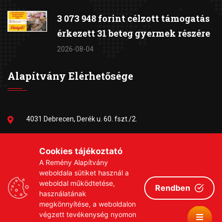
3 073 948 forint célzott támogatás
érkezett 31 beteg gyermek részére
2026-08-04
Alapítvány Elérhetősége
4031 Debrecen, Derék u. 60. fszt./2.
06-30/384-9703
Cookies tájékoztató
A Remény Alapítvány
remeny1999@gmail.com
weboldala sütiket használ a
weboldal működtetése,
Rendben
használatának
megkönnyítése, a weboldalon
végzett tevékenység nyomon