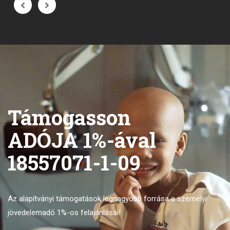
Támogasson
ADÓJA 1%-ával
18557071-1-09
Az alapítványi támogatások legnagyobb forrása
a személyi
jövedelemadó 1%-os felajánlásai!