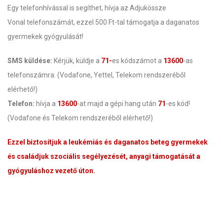
Egy telefonhívással is segíthet, hívja az Adjukössze
Vonal telefonszámát, ezzel 500 Ft-tal támogatja a daganatos
gyermekek gyógyulását!
SMS küldése:
Kérjük, küldje a
71-
es kódszámot a
13600
-as
telefonszámra. (Vodafone, Yettel, Telekom rendszeréből
elérhető!)
Telefon:
hívja a
13600
-at majd a gépi hang után
71
-es kód!
(Vodafone és Telekom rendszeréből elérhető!)
Ezzel biztosítjuk a leukémiás és daganatos beteg gyermekek
és családjuk szociális segélyezését, anyagi támogatását a
gyógyuláshoz vezető úton.