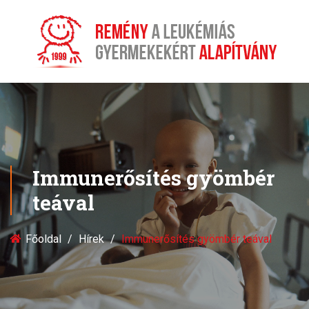
Immunerősítés gyömbér
teával
Főoldal
Hírek
Immunerősítés gyömbér teával