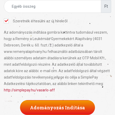
Ft
Szeretnék értesülni az új hírekről
Az adományozás indítása gombra kattintva tudomásul veszem,
hogy a Remény a Leukémiás Gyermekekért Alapítvány (4031
Debrecen, Derék u. 60. fszt./2.) adatkezelő által a
www.remenyalapitvany.hu felhasználói adatbázisában tárolt
alábbi személyes adataim átadásra kerülnek az OTP Mobil Kft.,
mint adatfeldolgozó részére. Az adatkezelő által továbbított
adatok köre az alábbi: e-mail cím. Az adatfeldolgozó által végzett
adatfeldolgozási tevékenység jellege és célja a SimplePay
Adatkezelési tájékoztatóban, az alábbi linken tekinthető meg:
http://simplepay.hu/vasarlo-aff
Adományozás Indítása