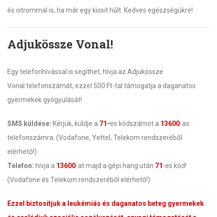
és citrommal is, ha már egy kicsit hűlt. Kedves egészségükre!
Adjukössze Vonal!
Egy telefonhívással is segíthet, hívja az Adjukössze
Vonal telefonszámát, ezzel 500 Ft-tal támogatja a daganatos
gyermekek gyógyulását!
SMS küldése:
Kérjük, küldje a
71-
es kódszámot a
13600
-as
telefonszámra. (Vodafone, Yettel, Telekom rendszeréből
elérhető!)
Telefon:
hívja a
13600
-at majd a gépi hang után
71
-es kód!
(Vodafone és Telekom rendszeréből elérhető!)
Ezzel biztosítjuk a leukémiás és daganatos beteg gyermekek