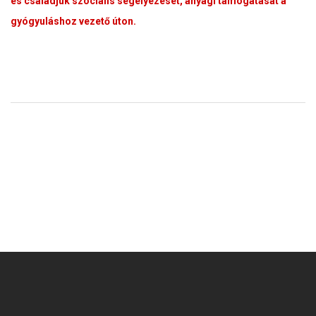
és családjuk szociális segélyezését, anyagi támogatását a
gyógyuláshoz vezető úton.