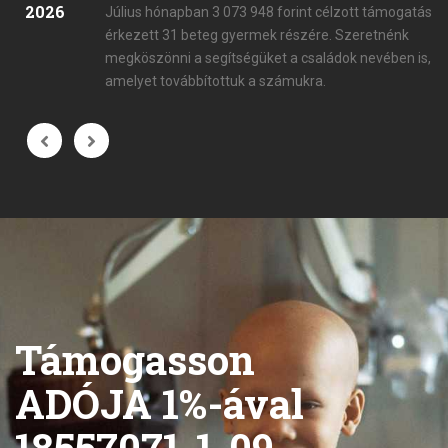
2026
Július hónapban 3 073 948 forint célzott támogatás
érkezett 31 beteg gyermek részére. Szeretnénk
megköszönni a segítségüket a családok nevében is,
amelyet továbbítottuk a számukra.
Támogasson
ADÓJA 1%-ával
18557071-1-09