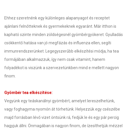
Ehhez szeretnénk egy különleges alapanyagot és receptet
ajánlani felnőtteknek és gyermekeknek egyaránt. Már itthon is
kapható szinte minden zöldségesnél gyömbérgyökeret. Gyulladás
csökkentő hatása van jó megfázás és influenza ellen, segíti
immunrendszerünket. Legegyszerűbb elkészítési módja, ha tea
formájában alkalmazzuk, így nem csak vitamint, hanem
folyadékot is viszünk a szervezetünkben mind e mellett nagyon
finom.
Gyömbér tea elkészítése:
Vegyünk egy teáskanálnyi gyömbért, amelyet lereszelhetünk,
vagy foghagyma nyomón át törhetünk. Helyezzük egy csészébe
majd forrásban lévő vizet öntsünk rá, fedjük le és egy pár percig
hagyjuk állni. Önmagában is nagyon finom, de ízesíthetjük mézzel