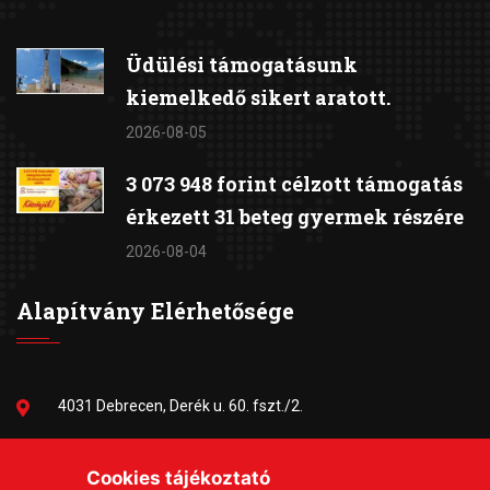
Üdülési támogatásunk
kiemelkedő sikert aratott.
2026-08-05
3 073 948 forint célzott támogatás
érkezett 31 beteg gyermek részére
2026-08-04
Alapítvány Elérhetősége
4031 Debrecen, Derék u. 60. fszt./2.
06-30/384-9703
Cookies tájékoztató