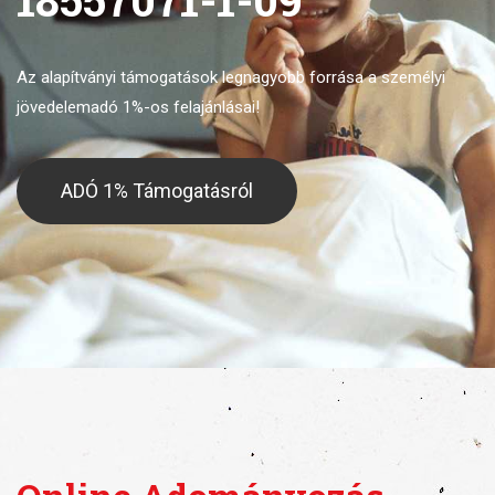
Az alapítványi támogatások legnagyobb forrása
a személyi
jövedelemadó 1%-os felajánlásai!
ADÓ 1% Támogatásról