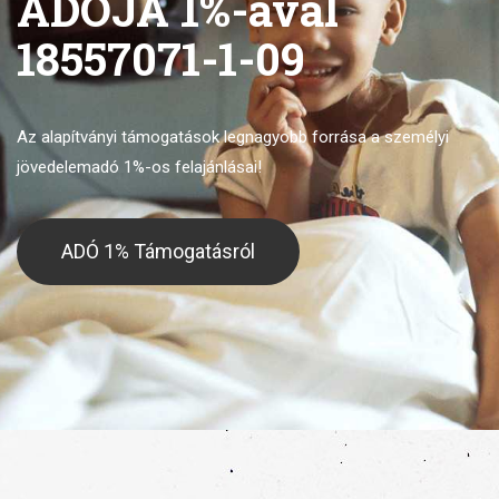
ADÓJA 1%-ával
18557071-1-09
Az alapítványi támogatások legnagyobb forrása
a személyi
jövedelemadó 1%-os felajánlásai!
ADÓ 1% Támogatásról