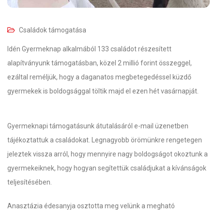
Családok támogatása
Idén Gyermeknap alkalmából 133 családot részesített
alapítványunk támogatásban, közel 2 millió forint összeggel,
ezáltal reméljük, hogy a daganatos megbetegedéssel küzdő
gyermekek is boldogsággal töltik majd el ezen hét vasárnapját.
Gyermeknapi támogatásunk átutalásáról e-mail üzenetben
tájékoztattuk a családokat. Legnagyobb örömünkre rengetegen
jeleztek vissza arról, hogy mennyire nagy boldogságot okoztunk a
gyermekeiknek, hogy hogyan segítettük családjukat a kívánságok
teljesítésében.
Anasztázia édesanyja osztotta meg velünk a megható