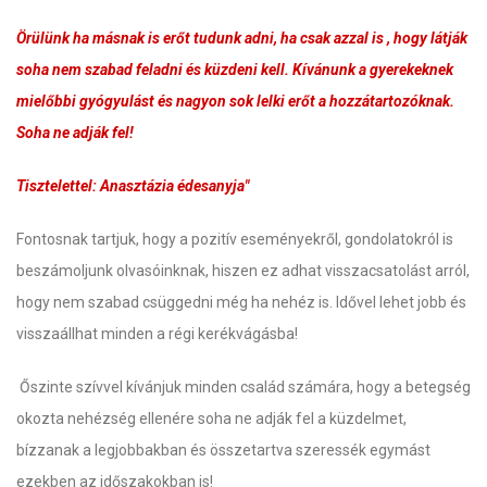
Örülünk ha másnak is erőt tudunk adni, ha csak azzal is , hogy látják
soha nem szabad feladni és küzdeni kell. Kívánunk a gyerekeknek
mielőbbi gyógyulást és nagyon sok lelki erőt a hozzátartozóknak.
Soha ne adják fel!
Tisztelettel: Anasztázia édesanyja"
Fontosnak tartjuk, hogy a pozitív eseményekről, gondolatokról is
beszámoljunk olvasóinknak, hiszen ez adhat visszacsatolást arról,
hogy nem szabad csüggedni még ha nehéz is. Idővel lehet jobb és
visszaállhat minden a régi kerékvágásba!
Őszinte szívvel kívánjuk minden család számára, hogy a betegség
okozta nehézség ellenére soha ne adják fel a küzdelmet,
bízzanak a legjobbakban és összetartva szeressék egymást
ezekben az időszakokban is!