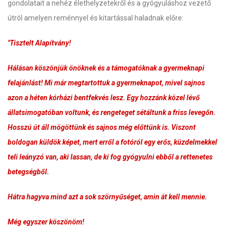
gondolatait a nehéz élethelyzetekről és a gyógyuláshoz vezető
útról amelyen reménnyel és kitartással haladnak előre:
"Tisztelt Alapítvány!
Hálásan köszönjük önöknek és a támogatóknak a gyermeknapi
felajánlást! Mi már megtartottuk a gyermeknapot, mivel sajnos
azon a héten kórházi bentfekvés lesz. Egy hozzánk közel lévő
állatsimogatóban voltunk, és rengeteget sétáltunk a friss levegőn.
Hosszú út áll mögöttünk és sajnos még előttünk is. Viszont
boldogan küldök képet, mert erről a fotóról egy erős, küzdelmekkel
teli leányzó van, aki lassan, de ki fog gyógyulni ebből a rettenetes
betegségből.
Hátra hagyva mind azt a sok szörnyűséget, amin át kell mennie.
Még egyszer köszönöm!