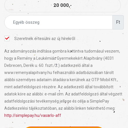
20 000,-
Ft
Szeretnék értesülni az új hírekről
Az adományozás indítása gombra kattintva tudomásul veszem,
hogy a Remény a Leukémiás Gyermekekért Alapítvány (4031
Debrecen, Derék u. 60. fszt./2.) adatkezelő által a
www.remenyalapitvany.hu felhasználói adatbázisában tárolt
alábbi személyes adataim átadásra kerülnek az OTP Mobil Kft.,
mint adatfeldolgozó részére. Az adatkezelő által továbbított
adatok köre az alábbi: e-mail cím. Az adatfeldolgozó által végzett
adatfeldolgozási tevékenység jellege és célja a SimplePay
Adatkezelési tájékoztatóban, az alábbi linken tekinthető meg:
http://simplepay.hu/vasarlo-aff