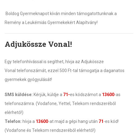
Boldog Gyermeknapot kíván minden támogatottunknak a
Remény a Leukémiás Gyermekekért Alapítvány!
Adjukössze Vonal!
Egy telefonhívással is segíthet, hívja az Adjukössze
Vonal telefonszámát, ezzel 500 Ft-tal támogatja a daganatos
gyermekek gyógyulását!
SMS küldése:
Kérjük, küldje a
71-
es kódszámot a
13600
-as
telefonszámra. (Vodafone, Yettel, Telekom rendszeréből
elérhető!)
Telefon:
hívja a
13600
-at majd a gépi hang után
71
-es kód!
(Vodafone és Telekom rendszeréből elérhető!)