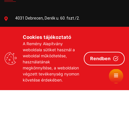
4031 Debrecen, Derék u. 60. fszt./2.
06-30/384-9703
Cookies tájékoztató
A Remény Alapítvány
remeny1999@gmail.com
weboldala sütiket használ a
weboldal működtetése,
Rendben
használatának
megkönnyítése, a weboldalon
végzett tevékenység nyomon
követése érdekében.
Copyrights © 2026 Remény a Leukémiás Gyermekekért
Közhasznú Alapítvány
Adatvédelmi szabályzat
Adományozási tájékoztató