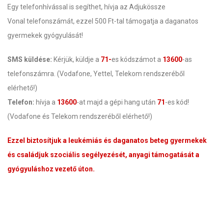
Egy telefonhívással is segíthet, hívja az Adjukössze
Vonal telefonszámát, ezzel 500 Ft-tal támogatja a daganatos
gyermekek gyógyulását!
SMS küldése:
Kérjük, küldje a
71-
es kódszámot a
13600
-as
telefonszámra. (Vodafone, Yettel, Telekom rendszeréből
elérhető!)
Telefon:
hívja a
13600
-at majd a gépi hang után
71
-es kód!
(Vodafone és Telekom rendszeréből elérhető!)
Ezzel biztosítjuk a leukémiás és daganatos beteg gyermekek
és családjuk szociális segélyezését, anyagi támogatását a
gyógyuláshoz vezető úton.