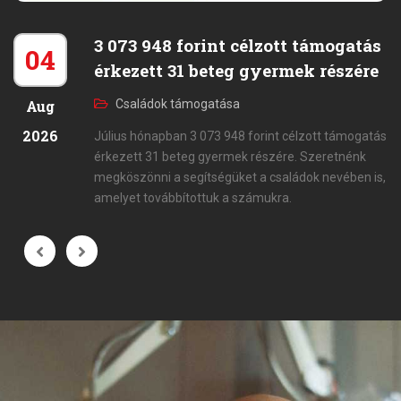
3 073 948 forint célzott támogatás
04
érkezett 31 beteg gyermek részére
Aug
Családok támogatása
2026
Július hónapban 3 073 948 forint célzott támogatás
érkezett 31 beteg gyermek részére. Szeretnénk
megköszönni a segítségüket a családok nevében is,
amelyet továbbítottuk a számukra.