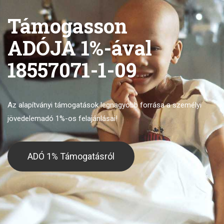
Támogasson
ADÓJA 1%-ával
18557071-1-09
Az alapítványi támogatások legnagyobb forrása
a személyi
jövedelemadó 1%-os felajánlásai!
ADÓ 1% Támogatásról