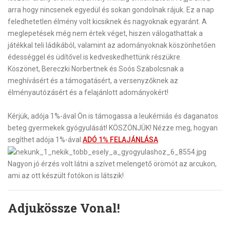
arra hogy nincsenek egyedül és sokan gondolnak rájuk. Ez a nap
feledhetetlen élmény volt kicsiknek és nagyoknak egyaránt. A
meglepetések még nem értek véget, hiszen válogathattak a
játékkal teli ládikából, valamint az adományoknak köszönhetően
édességgel és üdítővel is kedveskedhettünk részükre.
Köszönet, Bereczki Norbertnek és Soós Szabolcsnak a
meghívásért és a támogatásért, a versenyzőknek az
élményautózásért és a felajánlott adományokért!
Kérjük, adója 1%-ával Ön is támogassa a leukémiás és daganatos
beteg gyermekek gyógyulását! KÖSZÖNJÜK! Nézze meg, hogyan
segíthet adója 1%-ával:
ADÓ 1% FELAJÁNLÁSA
Nagyon jó érzés volt látni a szívet melengető örömöt az arcukon,
ami az ott készült fotókon is látszik!
Adjukössze Vonal!