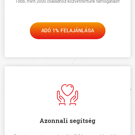
Több, mint 2000 családhoz közvetítettünk támogatást!
ADÓ 1% FELAJÁNLÁSA
Azonnali segítség