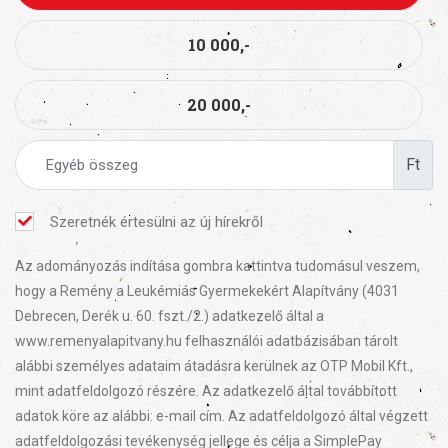
10 000,-
20 000,-
Ft
Szeretnék értesülni az új hírekről
Az adományozás indítása gombra kattintva tudomásul veszem,
hogy a Remény a Leukémiás Gyermekekért Alapítvány (4031
Debrecen, Derék u. 60. fszt./2.) adatkezelő által a
www.remenyalapitvany.hu felhasználói adatbázisában tárolt
alábbi személyes adataim átadásra kerülnek az OTP Mobil Kft.,
mint adatfeldolgozó részére. Az adatkezelő által továbbított
adatok köre az alábbi: e-mail cím. Az adatfeldolgozó által végzett
adatfeldolgozási tevékenység jellege és célja a SimplePay