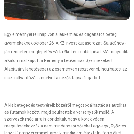
Egy élménnyel teli nap volt a leukémiás és daganatos beteg
gyermekeknek október 26. A KZ Invest kupasorozat, SalakShow-
ján rengeteg meglepetés várta őket és családjaikat. Már negyedik
alkalommal kapott a Remény a Leukémiás Gyermekekért
Alapítvány lehetőséget az eseményen részt venni. Indulhatott az
igazi rallyautózás, amelyet a nézők tapsa fogadott.
A kis betegek és testvéreik közelről megcsodálhatták az autókat
és futamok között, majd beülhettek a versenyzők mellé. A
szervezők még arra is gondoltak, hogy a körök végén
megajándékozzák a nem mindennapi hősöket egy-egy „Győztes
leszek” arany éremmel, amely mindig emlékeztetni fogja őket,