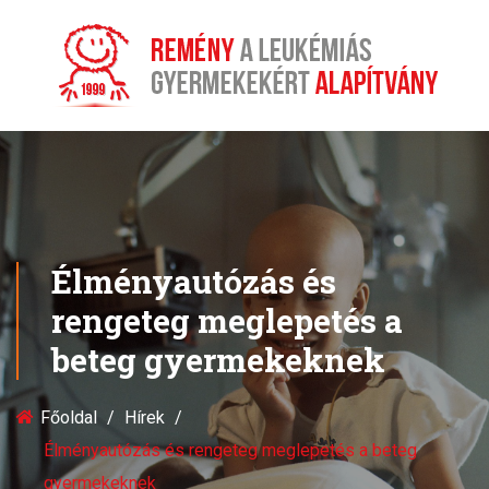
Élményautózás és
rengeteg meglepetés a
beteg gyermekeknek
Főoldal
Hírek
Élményautózás és rengeteg meglepetés a beteg
gyermekeknek