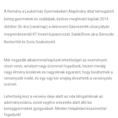
A Remény a Leukémiás Gyermekekért Alapítvány által támogatott
beteg gyermekek és családjaik, kedves meghívást kaptak 2014.
október 26-ára (vasárnap) a debreceni Gázvezeték utcai pályán
megrendezendő KT Invest kupasorozat, SalakShow-jára, Bereczki
Norberttől és Soós Szabolcstól.
Már negyedik alkalommal kaptunk lehetőséget az eseményen
részt venni, amelyet nagy örömmel fogadtunk, hiszen mindig
nagy élmény kicsiknek és nagyoknak egyaránt, hogy beülhetnek a
versenyzők mellé, és egy-egy kör erejéig élvezhetik a versenyzés
örömét.
Lehetőség lesz a verseny ideje alatt az oda látogatóknak az
adományozásra, ezzel segítve a kezelés alatt álló kis
beteggyermekek gyógyulását. Minden felajánlást köszönettel
fogadunk!