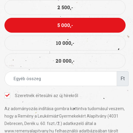
2 500,-
5 000,-
10 000,-
20 000,-
Ft
Szeretnék értesülni az új hírekről
Az adományozás indítása gombra kattintva tudomásul veszem,
hogy a Remény a Leukémiás Gyermekekért Alapítvány (4031
Debrecen, Derék u. 60. fszt./2.) adatkezelő által a
www.remenyalapitvany.hu felhasználói adatbázisában tárolt