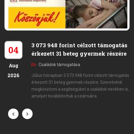
3 073 948 forint célzott támogatás
04
érkezett 31 beteg gyermek részére
Aug
Családok támogatása
2026
Július hónapban 3 073 948 forint célzott támogatás
érkezett 31 beteg gyermek részére. Szeretnénk
megköszönni a segítségüket a családok nevében is,
amelyet továbbítottuk a számukra.