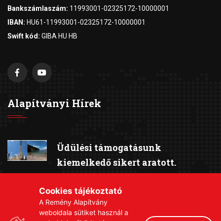
Bankszámlaszám:
11993001-02325172-10000001
IBAN:
HU61-11993001-02325172-10000001
Swift kód:
GIBA HU HB
Alapítványi Hírek
Üdülési támogatásunk
kiemelkedő sikert aratott.
2026-08-05
Cookies tájékoztató
3 073 948 forint célzott támogatás
A Remény Alapítvány
weboldala sütiket használ a
érkezett 31 beteg gyermek részére