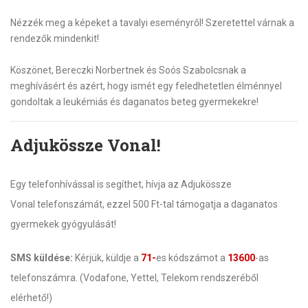
Nézzék meg a képeket a tavalyi eseményről! Szeretettel várnak a
rendezők mindenkit!
Köszönet, Bereczki Norbertnek és Soós Szabolcsnak a
meghívásért és azért, hogy ismét egy feledhetetlen élménnyel
gondoltak a leukémiás és daganatos beteg gyermekekre!
Adjukössze Vonal!
Egy telefonhívással is segíthet, hívja az Adjukössze
Vonal telefonszámát, ezzel 500 Ft-tal támogatja a daganatos
gyermekek gyógyulását!
SMS küldése:
Kérjük, küldje a
71-
es kódszámot a
13600
-as
telefonszámra. (Vodafone, Yettel, Telekom rendszeréből
elérhető!)