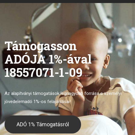
Támogasson
ADÓJA 1%-ával
18557071-1-09
Az alapítványi támogatások legnagyobb forrása
a személyi
jövedelemadó 1%-os felajánlásai!
ADÓ 1% Támogatásról