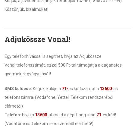
Kérjük, a jövőben is ajánlják fel adójuk 1%-át! (18557071-1-09)
Köszönjük, bizalmukat!
Adjukössze Vonal!
Egy telefonhívással is segíthet, hívja az Adjukössze
Vonal telefonszámát, ezzel 500 Ft-tal támogatja a daganatos
gyermekek gyógyulását!
SMS küldése:
Kérjük, küldje a
71-
es kódszámot a
13600
-as
telefonszámra. (Vodafone, Yettel, Telekom rendszeréből
elérhető!)
Telefon:
hívja a
13600
-at majd a gépi hang után
71
-es kód!
(Vodafone és Telekom rendszeréből elérhető!)