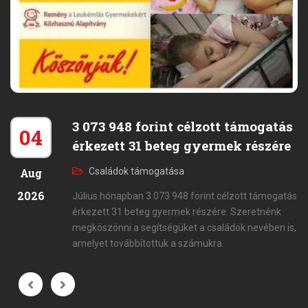
3 073 948 forint célzott támogatás
04
érkezett 31 beteg gyermek részére
Aug
Családok támogatása
2026
Július hónapban 3 073 948 forint célzott támogatás
érkezett 31 beteg gyermek részére. Szeretnénk
megköszönni a segítségüket a családok nevében is,
amelyet továbbítottuk a számukra.