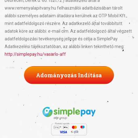
Debrecen, Derék u. 60. fszt./2.) adatkezelő által a
www.remenyalapitvany.hu felhasználói adatbázisában tárolt
alábbi személyes adataim átadásra kerülnek az OTP Mobil Kft.,
mint adatfeldolgozó részére. Az adatkezelő által továbbított
adatok köre az alábbi: e-mail cím. Az adatfeldolgozó által végzett
adatfeldolgozási tevékenység jellege és célja a SimplePay
Adatkezelési tájékoztatóban, az alábbi linken tekinthető meg:
http://simplepay.hu/vasarlo-aff
Adományozás Indítása