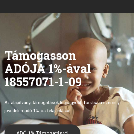
Támogasson
ADÓJA 1%-ával
18557071-1-09
Az alapítványi támogatások legnagyobb forrása
a személyi
jövedelemadó 1%-os felajánlásai!
ADÓ 1% Támogatásról