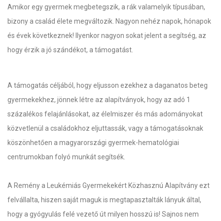
Amikor egy gyermek megbetegszik, a rák valamelyik típusában,
bizony a család élete megváltozik. Nagyon nehéz napok, hónapok
és évek következnek! Ilyenkor nagyon sokat jelent a segítség, az
hogy érzik a jó szándékot, a támogatást.
A támogatás céljából, hogy eljusson ezekhez a daganatos beteg
gyermekekhez, jönnek létre az alapítványok, hogy az adó 1
százalékos felajánlásokat, az élelmiszer és más adományokat
közvetlenül a családokhoz eljuttassák, vagy a támogatásoknak
köszönhetően a magyarországi gyermek-hematológiai
centrumokban folyó munkát segítsék.
A Remény a Leukémiás Gyermekekért Közhasznú Alapítvány ezt
felvállalta, hiszen saját maguk is megtapasztalták lányuk által,
hogy a gyógyulás felé vezető út milyen hosszú is! Sajnos nem