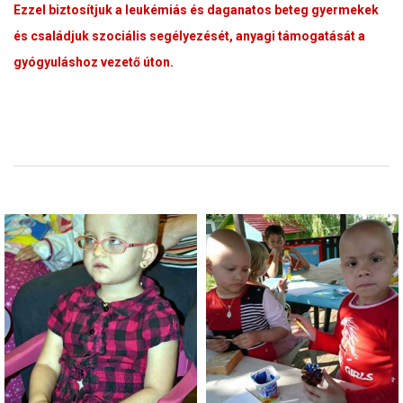
Ezzel biztosítjuk a leukémiás és daganatos beteg gyermekek
és családjuk szociális segélyezését, anyagi támogatását a
gyógyuláshoz vezető úton.