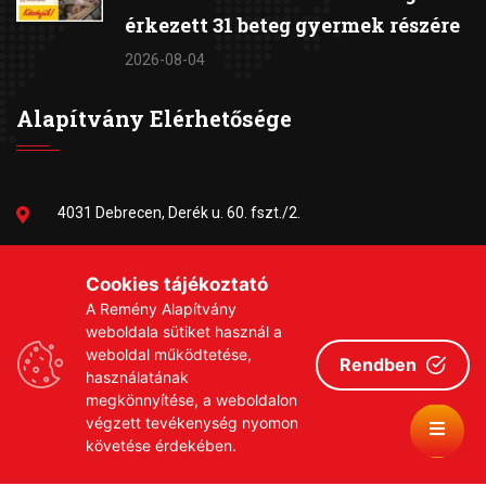
érkezett 31 beteg gyermek részére
2026-08-04
Alapítvány Elérhetősége
4031 Debrecen, Derék u. 60. fszt./2.
06-30/384-9703
Cookies tájékoztató
A Remény Alapítvány
remeny1999@gmail.com
weboldala sütiket használ a
weboldal működtetése,
Rendben
használatának
megkönnyítése, a weboldalon
végzett tevékenység nyomon
követése érdekében.
Copyrights © 2026 Remény a Leukémiás Gyermekekért