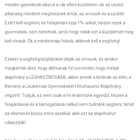
minden gyereknek sikerül a rák elleni küzdelem, de az utolsó
pillanatig mindent megtesznek értük, az orvosok és a szülők!
Ezért kell segíteni, és felajánlani szja 1%-unkat, hiszen ezek a
gyermekek, nem tehetnek, arról, hogy nekik ezt a küzdelmet meg
kell vívniuk. Ők a mindennapi hősök, akiknek kell a segítség!
Ezeket a segítségnyújtásokat látják az orvosok, és amikor
megkérték őket, hogy állítsanak fel sorrendet, hogy melyik
alapítvány a LEGHASZNOSABB, akkor ennek a listának az élén, a
Remény a Leukémiás Gyermekekért Közhasznú Alapítvány
végzett. Tudjuk, ez nem csak a mi érdemünk egyedül, hiszen a
felajánlások és a támogatások nélkül nem tudnánk segíteni, tehát
az elismerés közös mind azokkal, akik ezt az alapítványt
választják!