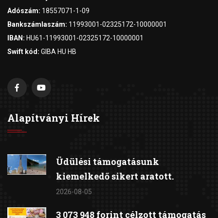
Adószám:
18557071-1-09
Bankszámlaszám:
11993001-02325172-10000001
IBAN:
HU61-11993001-02325172-10000001
Swift kód:
GIBA HU HB
Alapítványi Hírek
Üdülési támogatásunk
kiemelkedő sikert aratott.
2026-08-05
3 073 948 forint célzott támogatás