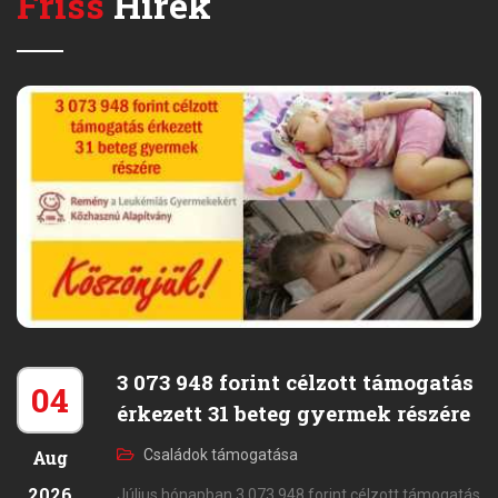
Friss
Hírek
3 073 948 forint célzott támogatás
04
érkezett 31 beteg gyermek részére
Aug
Családok támogatása
2026
Július hónapban 3 073 948 forint célzott támogatás