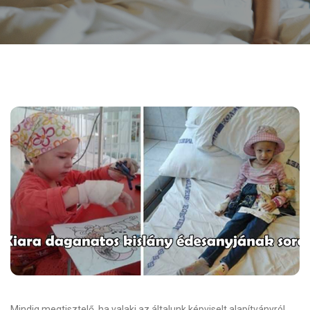
Mindig megtisztelő, ha valaki az általunk képviselt alapítványról