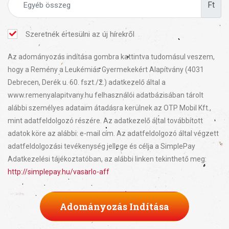
Ft
Szeretnék értesülni az új hírekről
Az adományozás indítása gombra kattintva tudomásul veszem,
hogy a Remény a Leukémiás Gyermekekért Alapítvány (4031
Debrecen, Derék u. 60. fszt./2.) adatkezelő által a
www.remenyalapitvany.hu felhasználói adatbázisában tárolt
alábbi személyes adataim átadásra kerülnek az OTP Mobil Kft.,
mint adatfeldolgozó részére. Az adatkezelő által továbbított
adatok köre az alábbi: e-mail cím. Az adatfeldolgozó által végzett
adatfeldolgozási tevékenység jellege és célja a SimplePay
Adatkezelési tájékoztatóban, az alábbi linken tekinthető meg:
http://simplepay.hu/vasarlo-aff
Adományozás Indítása