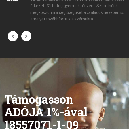
érkezett 31 beteg gyermek részére. Szeretnénk
megköszönni a segítségüket a családok nevében is,
amelyet továbbítottuk a számukra.
Támogasson
ADÓJA 1%-ával
18557071-1-09