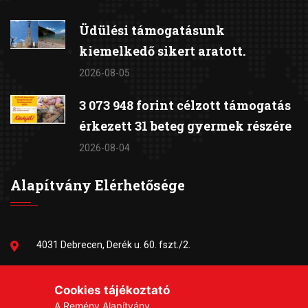
Üdülési támogatásunk
kiemelkedő sikert aratott.
2026-08-05
3 073 948 forint célzott támogatás
érkezett 31 beteg gyermek részére
2026-08-04
Alapítvány Elérhetősége
4031 Debrecen, Derék u. 60. fszt./2.
06-30/384-9703
Cookies tájékoztató
A Remény Alapítvány
remeny1999@gmail.com