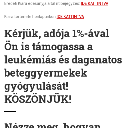
Eredeti Kiara édesanyja által írt bejegyzés:
IDE KATTINTVA
Kiara története honlapunkon:
IDE KATTINTVA
Kérjük, adója 1%-ával
Ön is támogassa a
leukémiás és daganatos
beteggyermekek
gyógyulását!
KÖSZÖNJÜK!
Nézze meg, hogyan