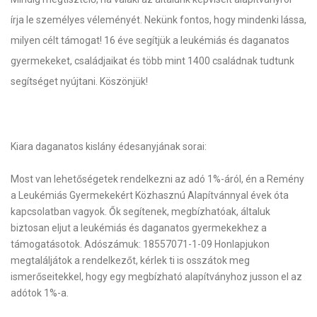
írja le személyes véleményét. Nekünk fontos, hogy mindenki lássa,
milyen célt támogat! 16 éve segítjük a leukémiás és daganatos
gyermekeket, családjaikat és több mint 1400 családnak tudtunk
segítséget nyújtani. Köszönjük!
Kiara daganatos kislány édesanyjának sorai:
Most van lehetőségetek rendelkezni az adó 1%-áról, én a Remény
a Leukémiás Gyermekekért Közhasznú Alapítvánnyal évek óta
kapcsolatban vagyok. Ők segítenek, megbízhatóak, általuk
biztosan eljut a leukémiás és daganatos gyermekekhez a
támogatásotok. Adószámuk: 18557071-1-09 Honlapjukon
megtaláljátok a rendelkezőt, kérlek ti is osszátok meg
ismerőseitekkel, hogy egy megbízható alapítványhoz jusson el az
adótok 1%-a.