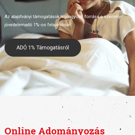
Az alapítványi támogatások legnagyobb forrása
a személyi
jövedelemadó 1%-os felajánlásai!
ADÓ 1% Támogatásról
Online Adományozás