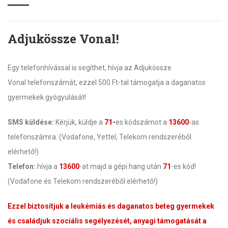
Adjukössze Vonal!
Egy telefonhívással is segíthet, hívja az Adjukössze
Vonal telefonszámát, ezzel 500 Ft-tal támogatja a daganatos
gyermekek gyógyulását!
SMS küldése:
Kérjük, küldje a
71-
es kódszámot a
13600
-as
telefonszámra. (Vodafone, Yettel, Telekom rendszeréből
elérhető!)
Telefon:
hívja a
13600
-at majd a gépi hang után
71
-es kód!
(Vodafone és Telekom rendszeréből elérhető!)
Ezzel biztosítjuk a leukémiás és daganatos beteg gyermekek
és családjuk szociális segélyezését, anyagi támogatását a