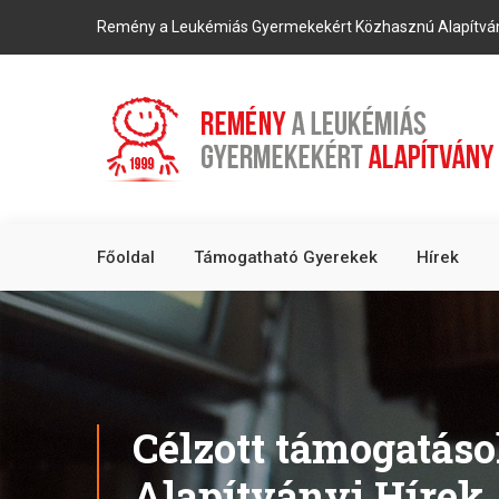
Remény a Leukémiás Gyermekekért Közhasznú Alapítvá
Főoldal
Támogatható Gyerekek
Hírek
Célzott támogatáso
Alapítványi Hírek