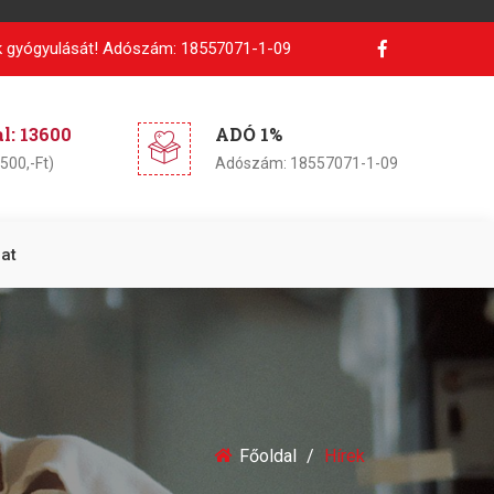
 gyógyulását!
Adószám: 18557071-1-09
: 13600
ADÓ 1%
500,-Ft)
Adószám: 18557071-1-09
at
Főoldal
Hírek