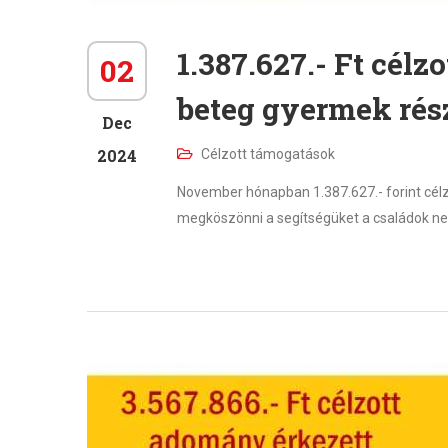
1.387.627.- Ft célz
02
beteg gyermek rés
Dec
2024
Célzott támogatások
November hónapban 1.387.627.- forint cél
megköszönni a segítségüket a családok ne