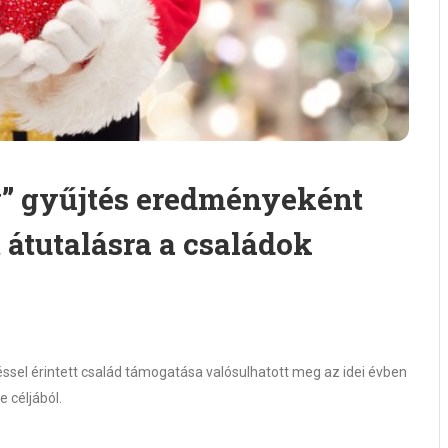
” gyűjtés eredményeként
t átutalásra a családok
el érintett család támogatása valósulhatott meg az idei évben
 céljából.