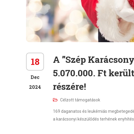
A ”Szép Karácsony
18
5.070.000. Ft kerül
Dec
részére!
2024
Célzott támogatások
169 daganatos és leukémiás megbetegedéss
a karácsonyi készülődés terhének enyhítése