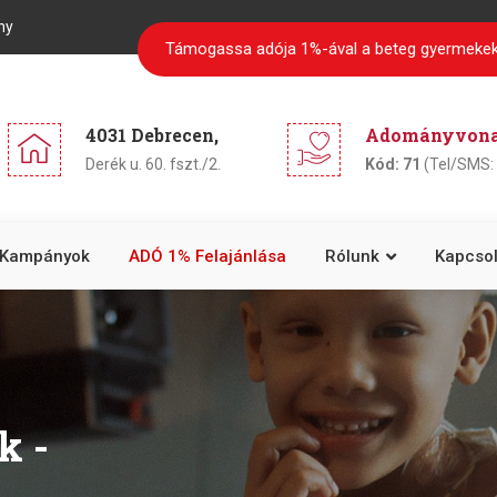
ny
Támogassa adója 1%-ával a beteg gyermekek
4031 Debrecen,
Adományvonal
Derék u. 60. fszt./2.
Kód: 71
(Tel/SMS: 
Kampányok
ADÓ 1% Felajánlása
Rólunk
Kapcsol
k -