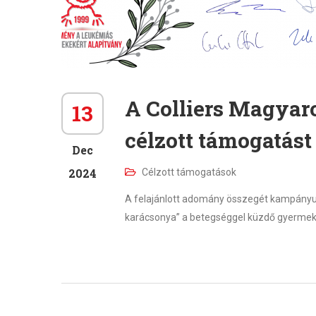
A Colliers Magyaro
13
célzott támogatást
Dec
2024
Célzott támogatások
A felajánlott adomány összegét kampányunk
karácsonya” a betegséggel küzdő gyermeke