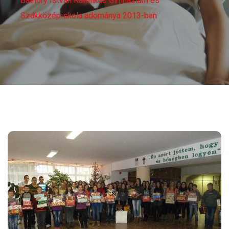
Báthory István Katolikus Gimnázium és
Szakközépiskola adománya 2013-ban