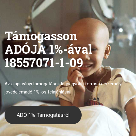
Támogasson
ADÓJA 1%-ával
18557071-1-09
Az alapítványi támogatások legnagyobb forrása
a személyi
jövedelemadó 1%-os felajánlásai!
ADÓ 1% Támogatásról