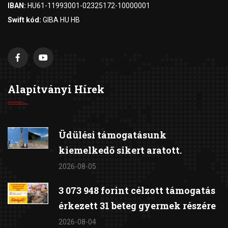
IBAN:
HU61-11993001-02325172-10000001
Swift kód:
GIBA HU HB
Alapítványi Hírek
Üdülési támogatásunk
kiemelkedő sikert aratott.
2026-08-05
3 073 948 forint célzott támogatás
érkezett 31 beteg gyermek részére
2026-08-04