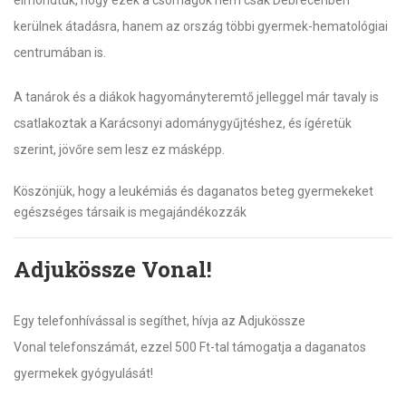
kerülnek átadásra, hanem az ország többi gyermek-hematológiai
centrumában is.
A tanárok és a diákok hagyományteremtő jelleggel már tavaly is
csatlakoztak a Karácsonyi adománygyűjtéshez, és ígéretük
szerint, jövőre sem lesz ez másképp.
Köszönjük, hogy a leukémiás és daganatos beteg gyermekeket
egészséges társaik is megajándékozzák
Adjukössze Vonal!
Egy telefonhívással is segíthet, hívja az Adjukössze
Vonal telefonszámát, ezzel 500 Ft-tal támogatja a daganatos
gyermekek gyógyulását!