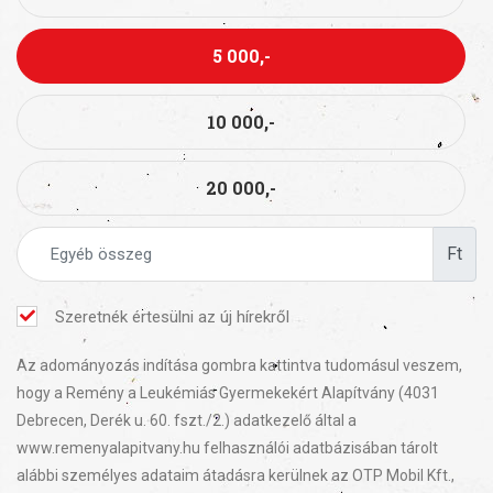
5 000,-
10 000,-
20 000,-
Ft
Szeretnék értesülni az új hírekről
Az adományozás indítása gombra kattintva tudomásul veszem,
hogy a Remény a Leukémiás Gyermekekért Alapítvány (4031
Debrecen, Derék u. 60. fszt./2.) adatkezelő által a
www.remenyalapitvany.hu felhasználói adatbázisában tárolt
alábbi személyes adataim átadásra kerülnek az OTP Mobil Kft.,