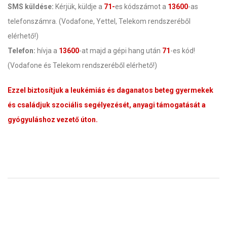
SMS küldése:
Kérjük, küldje a
71-
es kódszámot a
13600
-as
telefonszámra. (Vodafone, Yettel, Telekom rendszeréből
elérhető!)
Telefon:
hívja a
13600
-at majd a gépi hang után
71
-es kód!
(Vodafone és Telekom rendszeréből elérhető!)
Ezzel biztosítjuk a leukémiás és daganatos beteg gyermekek
és családjuk szociális segélyezését, anyagi támogatását a
gyógyuláshoz vezető úton.