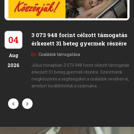
3 073 948 forint célzott támogatás
04
érkezett 31 beteg gyermek részére
Aug
Családok támogatása
2026
Július hónapban 3 073 948 forint célzott támogatás
érkezett 31 beteg gyermek részére. Szeretnénk
megköszönni a segítségüket a családok nevében is,
amelyet továbbítottuk a számukra.