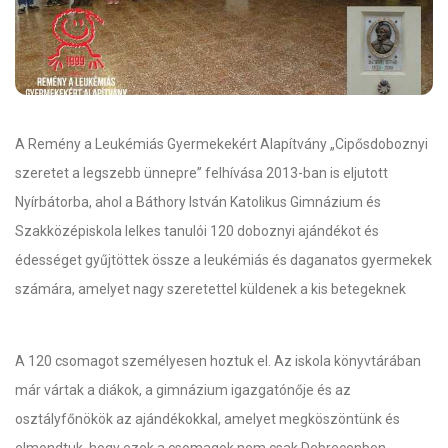
A Remény a Leukémiás Gyermekekért Alapítvány „Cipősdoboznyi
szeretet a legszebb ünnepre” felhívása 2013-ban is eljutott
Nyírbátorba, ahol a Báthory István Katolikus Gimnázium és
Szakközépiskola lelkes tanulói 120 doboznyi ajándékot és
édességet gyűjtöttek össze a leukémiás és daganatos gyermekek
számára, amelyet nagy szeretettel küldenek a kis betegeknek
A 120 csomagot személyesen hoztuk el. Az iskola könyvtárában
már vártak a diákok, a gimnázium igazgatónője és az
osztályfőnökök az ajándékokkal, amelyet megköszöntünk és
elmondtuk, hogy ezek a csomagok nem csak Debrecenben