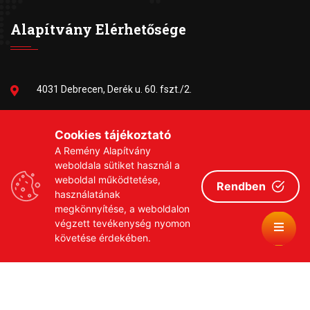
Alapítvány Elérhetősége
4031 Debrecen, Derék u. 60. fszt./2.
06-30/384-9703
Cookies tájékoztató
A Remény Alapítvány
remeny1999@gmail.com
weboldala sütiket használ a
weboldal működtetése,
Rendben
használatának
megkönnyítése, a weboldalon
végzett tevékenység nyomon
követése érdekében.
Copyrights © 2026 Remény a Leukémiás Gyermekekért
Közhasznú Alapítvány
Adatvédelmi szabályzat
Adományozási tájékoztató