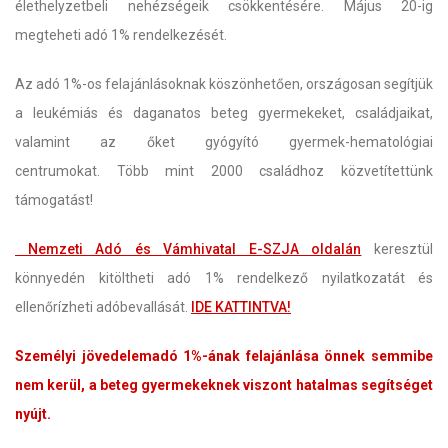
élethelyzetbeli nehézségeik csökkentésére. Május 20-ig
megteheti adó 1% rendelkezését.
Az adó 1%-os felajánlásoknak köszönhetően, országosan segítjük
a leukémiás és daganatos beteg gyermekeket, családjaikat,
valamint az őket gyógyító gyermek-hematológiai
centrumokat. Több mint 2000 családhoz közvetítettünk
támogatást!
Nemzeti Adó és Vámhivatal E-SZJA oldalán
keresztül
könnyedén kitöltheti adó 1% rendelkező nyilatkozatát és
ellenőrízheti adóbevallását.
IDE KATTINTVA!
Személyi jövedelemadó 1%-ának felajánlása önnek semmibe
nem kerül, a beteg gyermekeknek viszont hatalmas segítséget
nyújt.