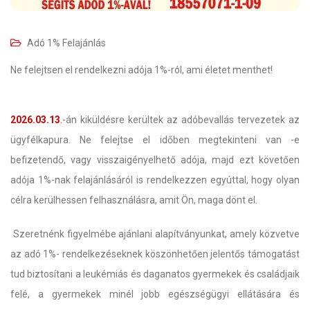
Adó 1% Felajánlás
Ne felejtsen el rendelkezni adója 1%-ról, ami életet menthet!
2026.03.13
.
-án kiküldésre kerültek az adóbevallás tervezetek az
ügyfélkapura. Ne felejtse el időben megtekinteni van -e
befizetendő, vagy visszaigényelhető adója, majd ezt követően
adója 1%-nak felajánlásáról is rendelkezzen egyúttal, hogy olyan
célra kerülhessen felhasználásra, amit Ön, maga dönt el.
Szeretnénk figyelmébe ajánlani alapítványunkat, amely közvetve
az adó 1%- rendelkezéseknek köszönhetően jelentős támogatást
tud biztosítani a leukémiás és daganatos gyermekek és családjaik
felé, a gyermekek minél jobb egészségügyi ellátására és