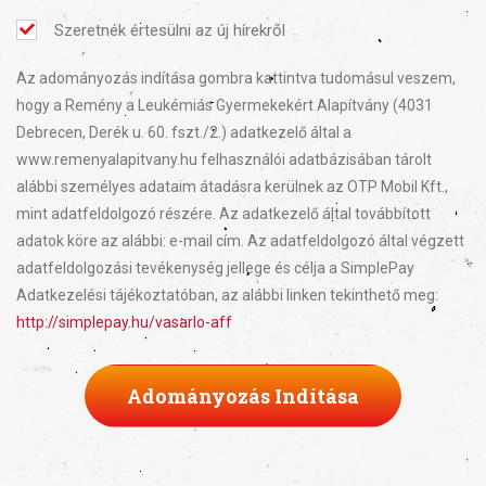
Szeretnék értesülni az új hírekről
Az adományozás indítása gombra kattintva tudomásul veszem,
hogy a Remény a Leukémiás Gyermekekért Alapítvány (4031
Debrecen, Derék u. 60. fszt./2.) adatkezelő által a
www.remenyalapitvany.hu felhasználói adatbázisában tárolt
alábbi személyes adataim átadásra kerülnek az OTP Mobil Kft.,
mint adatfeldolgozó részére. Az adatkezelő által továbbított
adatok köre az alábbi: e-mail cím. Az adatfeldolgozó által végzett
adatfeldolgozási tevékenység jellege és célja a SimplePay
Adatkezelési tájékoztatóban, az alábbi linken tekinthető meg:
http://simplepay.hu/vasarlo-aff
Adományozás Indítása