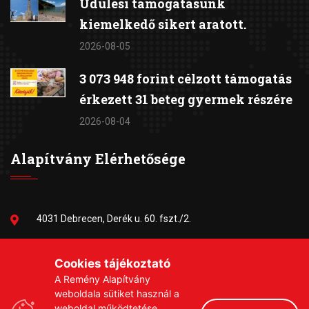
Üdülési támogatásunk
kiemelkedő sikert aratott.
2026-08-05
3 073 948 forint célzott támogatás
érkezett 31 beteg gyermek részére
2026-08-04
Alapítvány Elérhetősége
4031 Debrecen, Derék u. 60. fszt./2.
06-30/384-9703
Cookies tájékoztató
A Remény Alapítvány
remeny1999@gmail.com
weboldala sütiket használ a
weboldal működtetése,