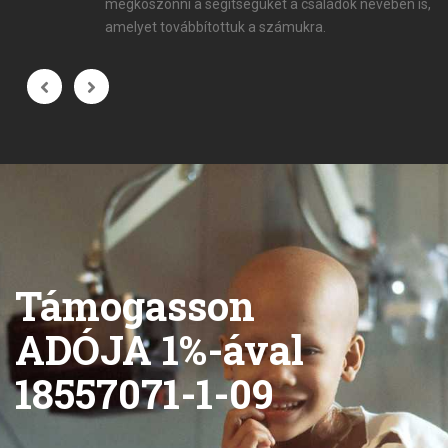
megköszönni a segítségüket a családok nevében is,
amelyet továbbítottuk a számukra.
Támogasson
ADÓJA 1%-ával
18557071-1-09