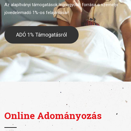
Az alapítványi támogatások legnagyobb forrása
a személyi
jövedelemadó 1%-os felajánlásai!
ADÓ 1% Támogatásról
Online Adományozás