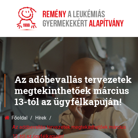
Az adóbevallás tervezetek
megtekinthetőek március
13-tól az ügyfélkapuján!
Főoldal
Hírek
Az adóbevallás tervezetek megtekinthetőek március
13-tól az ügyfélkapuján!