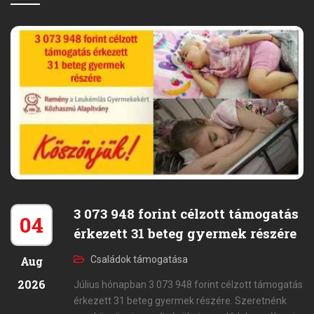
3 073 948 forint célzott támogatás
04
érkezett 31 beteg gyermek részére
Aug
Családok támogatása
2026
Július hónapban 3 073 948 forint célzott támogatás
érkezett 31 beteg gyermek részére. Szeretnénk