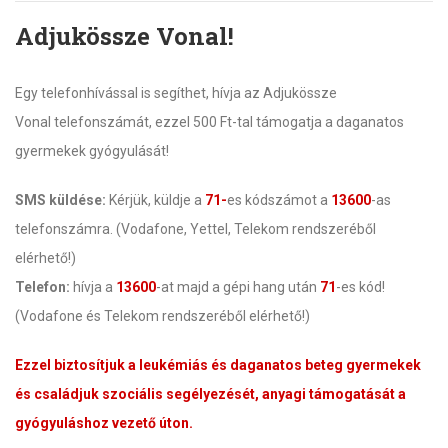
Adjukössze Vonal!
Egy telefonhívással is segíthet, hívja az Adjukössze
Vonal telefonszámát, ezzel 500 Ft-tal támogatja a daganatos
gyermekek gyógyulását!
SMS küldése:
Kérjük, küldje a
71-
es kódszámot a
13600
-as
telefonszámra. (Vodafone, Yettel, Telekom rendszeréből
elérhető!)
Telefon:
hívja a
13600
-at majd a gépi hang után
71
-es kód!
(Vodafone és Telekom rendszeréből elérhető!)
Ezzel biztosítjuk a leukémiás és daganatos beteg gyermekek
és családjuk szociális segélyezését, anyagi támogatását a
gyógyuláshoz vezető úton.