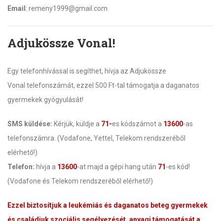
Email
: remeny1999@gmail.com
Adjukössze Vonal!
Egy telefonhívással is segíthet, hívja az Adjukössze
Vonal telefonszámát, ezzel 500 Ft-tal támogatja a daganatos
gyermekek gyógyulását!
SMS küldése:
Kérjük, küldje a
71-
es kódszámot a
13600
-as
telefonszámra. (Vodafone, Yettel, Telekom rendszeréből
elérhető!)
Telefon:
hívja a
13600
-at majd a gépi hang után
71
-es kód!
(Vodafone és Telekom rendszeréből elérhető!)
Ezzel biztosítjuk a leukémiás és daganatos beteg gyermekek
és családjuk szociális segélyezését, anyagi támogatását a