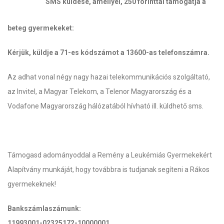
SMS küldése, amellyel, 250 forinttal támogatja a
beteg gyermekeket:
Kérjük, küldje a 71-es kódszámot a 13600-as telefonszámra.
Az adhat vonal négy nagy hazai telekommunikációs szolgáltató,
az Invitel, a Magyar Telekom, a Telenor Magyarország és a
Vodafone Magyarország hálózatából hívható ill. küldhető sms.
Támogasd adományoddal a Remény a Leukémiás Gyermekekért
Alapítvány munkáját, hogy továbbra is tudjanak segíteni a Rákos
gyermekeknek!
Bankszámlaszámunk:
11993001-02325172-10000001