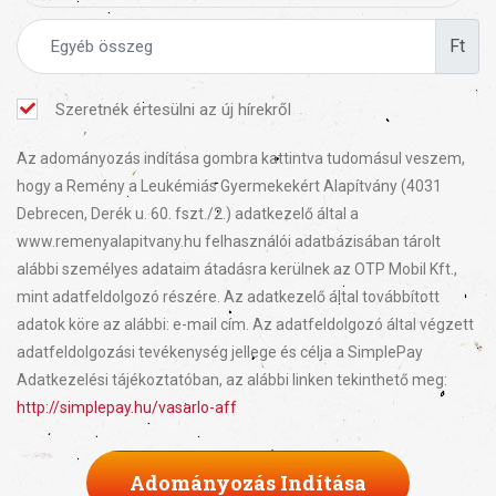
Ft
Szeretnék értesülni az új hírekről
Az adományozás indítása gombra kattintva tudomásul veszem,
hogy a Remény a Leukémiás Gyermekekért Alapítvány (4031
Debrecen, Derék u. 60. fszt./2.) adatkezelő által a
www.remenyalapitvany.hu felhasználói adatbázisában tárolt
alábbi személyes adataim átadásra kerülnek az OTP Mobil Kft.,
mint adatfeldolgozó részére. Az adatkezelő által továbbított
adatok köre az alábbi: e-mail cím. Az adatfeldolgozó által végzett
adatfeldolgozási tevékenység jellege és célja a SimplePay
Adatkezelési tájékoztatóban, az alábbi linken tekinthető meg:
http://simplepay.hu/vasarlo-aff
Adományozás Indítása