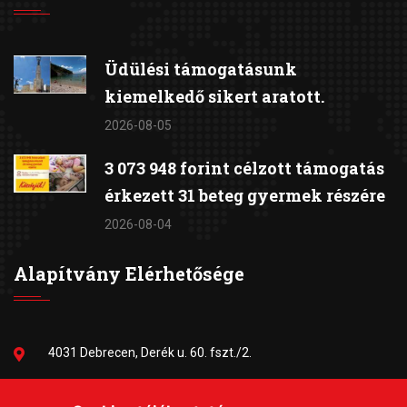
Üdülési támogatásunk
kiemelkedő sikert aratott.
2026-08-05
3 073 948 forint célzott támogatás
érkezett 31 beteg gyermek részére
2026-08-04
Alapítvány Elérhetősége
4031 Debrecen, Derék u. 60. fszt./2.
06-30/384-9703