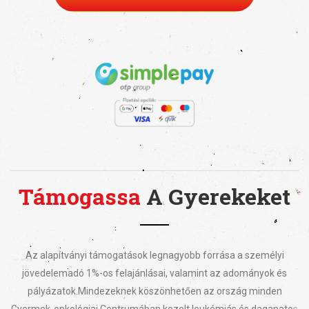
Támogassa
A Gyerekeket
Az alapítványi támogatások legnagyobb forrása a személyi
jövedelemadó 1%-os felajánlásai, valamint az adományok és
pályázatok.
Mindezeknek köszönhetően az ország minden
Gyermek-onkológiai Centrumában kezelt leukémiás és daganatos