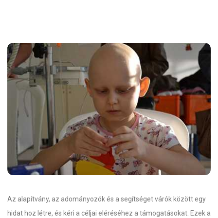
Az alapítvány, az adományozók és a segítséget várók között egy
hidat hoz létre, és kéri a céljai eléréséhez a támogatásokat. Ezek a