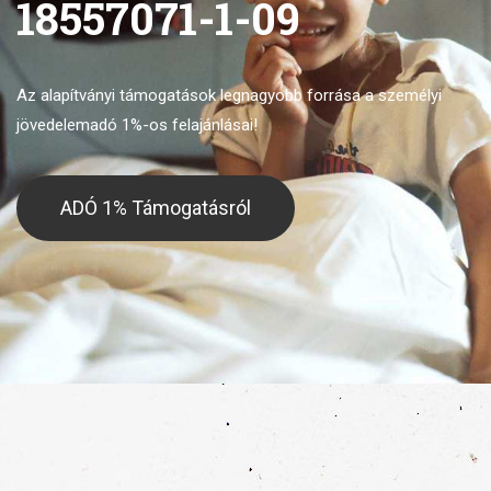
18557071-1-09
Az alapítványi támogatások legnagyobb forrása
a személyi
jövedelemadó 1%-os felajánlásai!
ADÓ 1% Támogatásról