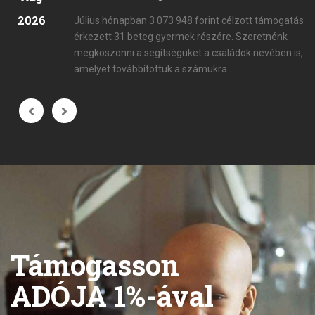
2026
Július hónapban 3 073 948 forint célzott támogatás
érkezett 31 beteg gyermek részére. Szeretnénk
megköszönni a segítségüket a családok nevében is,
amelyet továbbítottuk a számukra.
Támogasson
ADÓJA 1%-ával