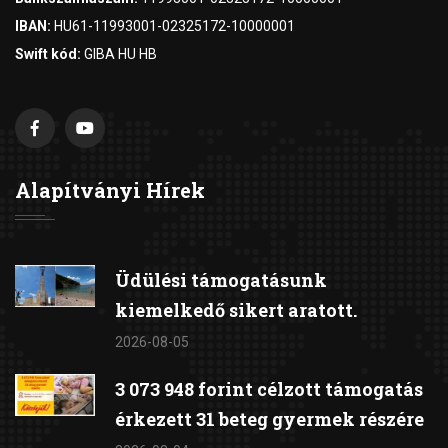
IBAN:
HU61-11993001-02325172-10000001
Swift kód:
GIBA HU HB
Alapítványi Hírek
Üdülési támogatásunk
kiemelkedő sikert aratott.
2026-08-05
3 073 948 forint célzott támogatás
érkezett 31 beteg gyermek részére