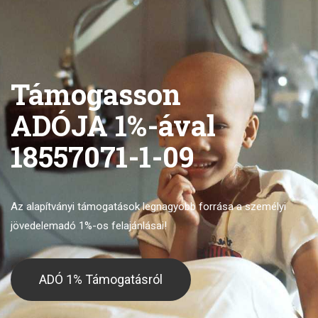
Támogasson
ADÓJA 1%-ával
18557071-1-09
Az alapítványi támogatások legnagyobb forrása
a személyi
jövedelemadó 1%-os felajánlásai!
ADÓ 1% Támogatásról