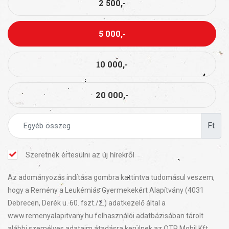
2 500,-
5 000,-
10 000,-
20 000,-
Ft
Szeretnék értesülni az új hírekről
Az adományozás indítása gombra kattintva tudomásul veszem,
hogy a Remény a Leukémiás Gyermekekért Alapítvány (4031
Debrecen, Derék u. 60. fszt./2.) adatkezelő által a
www.remenyalapitvany.hu felhasználói adatbázisában tárolt
alábbi személyes adataim átadásra kerülnek az OTP Mobil Kft.,