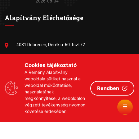
2026-08-04
Alapítvány Elérhetősége
4031 Debrecen, Derék u. 60. fszt./2.
06-30/384-9703
Cookies tájékoztató
A Remény Alapítvány
remeny1999@gmail.com
weboldala sütiket használ a
weboldal működtetése,
Rendben
használatának
megkönnyítése, a weboldalon
végzett tevékenység nyomon
követése érdekében.
Copyrights © 2026 Remény a Leukémiás Gyermekekért
Közhasznú Alapítvány
Adatvédelmi szabályzat
Adományozási tájékoztató