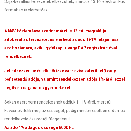
Szja-bevallási tervezetek elkészültek, március 13-től elektronikus
formában is elérhetőek.
A NAV közleménye szerint március 13-tól megtalálja
adóbevallás tervezetét és elérhető az adó 1+1% felajánlása
azok számára, akik ügyfélkapu+ vagy DÁP regisztrációval
rendelkeznek.
Jelentkezzen be és ellenőrizze van-e visszatéríthető vagy
befizetendő adója, valamint rendelkezzen adója 1%-áról ezzel
segítve a daganatos gyermekeket.
Sokan azért nem rendelkeznek adójuk 1+1%-áról, mert túl
kevésnek ítélik meg az összeget, pedig minden esetben érdemes
rendelkeznie összegtől függetlenül!
Az adó 1% átlagos összege 8000 Ft.