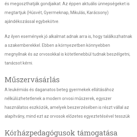
és megoszthatják gondjaikat. Az éppen aktuális ünnepségeket is
megtartjuk (Húsvét, Gyermeknap, Mikulás, Karácsony)
ajándékozással egybekötve.
Az ilyen események jó alkalmat adnak arra is, hogy találkozhatnak
a szakemberekkel. Ebben a környezetben könnyebben
megnyílnak és az orvosokkal is kötetlenebbül tudnak beszélgetni,
tanácsot kérni.
Műszervásárlás
A leukémiás és daganatos beteg gyermekek ellátásához
nélkülözhetetlenek a modern orvosi műszerek, egyszer
használatos eszközök, amelyek beszerzésében is részt vállal az
alapítvány, mind ezt az orvosok előzetes egyeztetésével tesszük
Kórházpedagógusok támogatása