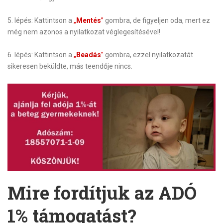
5. lépés: Kattintson a
„
Mentés
”
gombra, de figyeljen oda, mert ez
még nem azonos a nyilatkozat véglegesítésével!
6. lépés: Kattintson a
„
Beadás
”
gombra, ezzel nyilatkozatát
sikeresen beküldte, más teendője nincs.
Mire fordítjuk az ADÓ
1% támogatást?