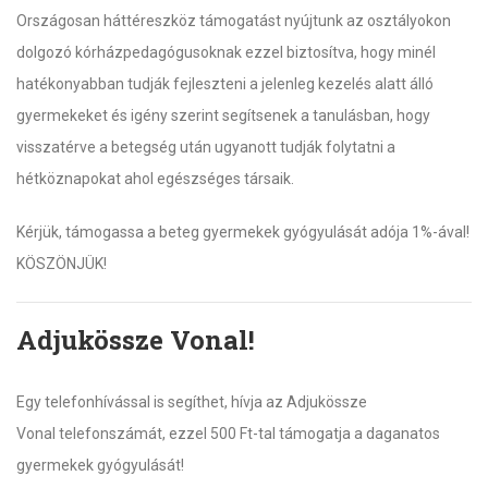
Országosan háttéreszköz támogatást nyújtunk az osztályokon
dolgozó kórházpedagógusoknak ezzel biztosítva, hogy minél
hatékonyabban tudják fejleszteni a jelenleg kezelés alatt álló
gyermekeket és igény szerint segítsenek a tanulásban, hogy
visszatérve a betegség után ugyanott tudják folytatni a
hétköznapokat ahol egészséges társaik.
Kérjük, támogassa a beteg gyermekek gyógyulását adója 1%-ával!
KÖSZÖNJÜK!
Adjukössze Vonal!
Egy telefonhívással is segíthet, hívja az Adjukössze
Vonal telefonszámát, ezzel 500 Ft-tal támogatja a daganatos
gyermekek gyógyulását!