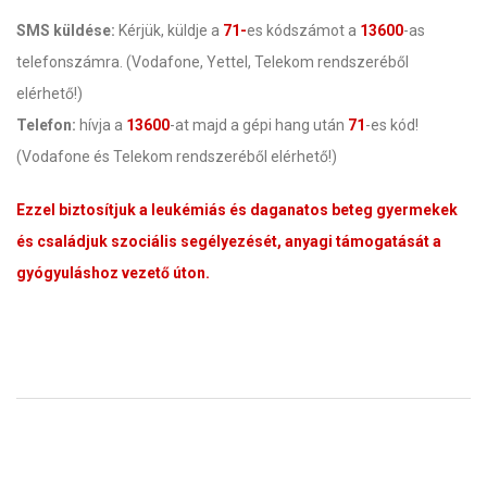
SMS küldése:
Kérjük, küldje a
71-
es kódszámot a
13600
-as
telefonszámra. (Vodafone, Yettel, Telekom rendszeréből
elérhető!)
Telefon:
hívja a
13600
-at majd a gépi hang után
71
-es kód!
(Vodafone és Telekom rendszeréből elérhető!)
Ezzel biztosítjuk a leukémiás és daganatos beteg gyermekek
és családjuk szociális segélyezését, anyagi támogatását a
gyógyuláshoz vezető úton.