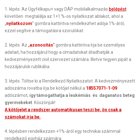
1. lépés: Az Ügyfélkapu+ vagy DÁP mobilalkalmazás
belépést
követően megtalálja az 1+1 %-os nyilatkozat ablakot, ahol a
„
nyilatkozom
” gombra kattintva rendelkezhet adója 1%-áról,
ezzel segítve a támogatásra szorulókat.
2. lépés: Az
„
azonosítás
”
gombra kattintva írja be személyes
adatait, ha hozzájárul hogy a címadatokat átadhatják a
kedvezményezett civil szervezet számára. Illetve tegyen pipát a
hozzájárulok rublikába.
3. lépés: Töltse ki a Rendelkező Nyilatkozatot. A kedvezményezett
adószáma rovatba írja be kötőjel nélkül a
18557071-1-09
adószámot,
így támogathatja a
leukémiás
és
daganatos
beteg
gyermekeket
. Köszönjük!
A kötőjelet a rendszer automatikusan teszi be, ön csak a
számokat írja be.
4. lépésben rendelkezzen +1%-áról egy technikai számmal
rendelkező egyház számára.