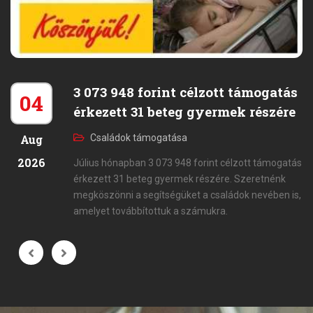
3 073 948 forint célzott támogatás
04
érkezett 31 beteg gyermek részére
Aug
Családok támogatása
2026
Július hónapban 3 073 948 forint célzott támogatás
érkezett 31 beteg gyermek részére. Szeretnénk
megköszönni a segítségüket a családok nevében is,
amelyet továbbítottuk a számukra.