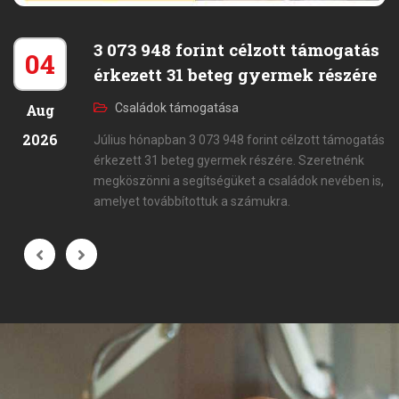
3 073 948 forint célzott támogatás
04
érkezett 31 beteg gyermek részére
Aug
Családok támogatása
2026
Július hónapban 3 073 948 forint célzott támogatás
érkezett 31 beteg gyermek részére. Szeretnénk
megköszönni a segítségüket a családok nevében is,
amelyet továbbítottuk a számukra.