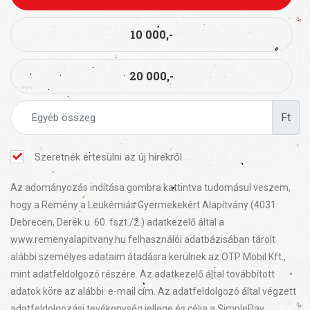
10 000,-
20 000,-
Ft
Szeretnék értesülni az új hírekről
Az adományozás indítása gombra kattintva tudomásul veszem,
hogy a Remény a Leukémiás Gyermekekért Alapítvány (4031
Debrecen, Derék u. 60. fszt./2.) adatkezelő által a
www.remenyalapitvany.hu felhasználói adatbázisában tárolt
alábbi személyes adataim átadásra kerülnek az OTP Mobil Kft.,
mint adatfeldolgozó részére. Az adatkezelő által továbbított
adatok köre az alábbi: e-mail cím. Az adatfeldolgozó által végzett
adatfeldolgozási tevékenység jellege és célja a SimplePay