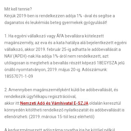
Mit kell tennie?
Kérjük 2019-ben is rendelkezzen adója 1% -ával és segítse a
daganatos
és
leukémiás
beteg gyermekek gyógyulását!
1.
Ha egyéni vállalkozó vagy ÁFA bevallásra kötelezett
magánszemély, az eva és a kata hatálya alá bejelentkezett egyéni
vállalkozó, akkor 2019. február 25-ig adhatta le adóbevallását a
NAV (APEH)-nak.
Ha adója 1%-áról nem rendelkezett, azt
utólagosan is megteheti a bevallás részét képező 18EGYSZA jelű
önálló nyomtatványon, 2019. május 20-ig.
Adószámunk:
18557071-1-09
2.
Amennyiben
magánszemélyként
küldi be adóbevallását, és
rendelkezik ügyfélkapu regisztrációval,
akkor itt
:
Nemzeti Adó és Vámhivatal E-SZJA
oldalán keresztül
könnyedén kitöltheti
rendelkező nyilatkozatát
és
adóbevallását
is
ellenőrizheti. (2019. március 15-töl lesz elérhető)
A kedvezményezett adószáma rovatba írja be kötőjel nélkül