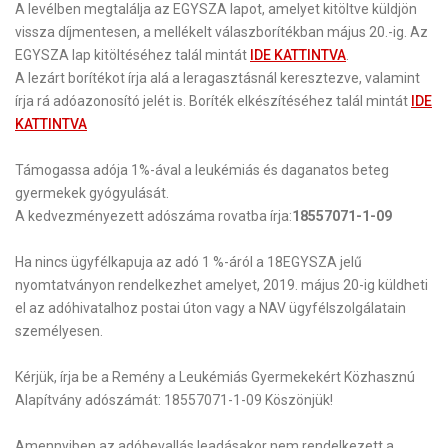
A levélben megtalálja az EGYSZA lapot, amelyet kitöltve küldjön
vissza díjmentesen, a mellékelt válaszborítékban
május 20.-ig.
Az
EGYSZA lap kitöltéséhez talál mintát
IDE KATTINTVA
.
A lezárt borítékot írja alá a leragasztásnál keresztezve, valamint
írja rá adóazonosító jelét is. Boríték elkészítéséhez talál mintát
IDE
KATTINTVA
Támogassa adója 1%-ával a
leukémiás
és
daganatos beteg
gyermekek
gyógyulását.
A kedvezményezett adószáma rovatba írja:
18557071-1-09
Ha nincs ügyfélkapuja
az adó 1 %-áról a 18EGYSZA jelű
nyomtatványon rendelkezhet amelyet, 2019. május 20-ig küldheti
el az adóhivatalhoz postai úton vagy a NAV ügyfélszolgálatain
személyesen.
Kérjük, írja be a Remény a Leukémiás Gyermekekért Közhasznú
Alapítvány adószámát:
18557071-1-09
Köszönjük!
Amennyiben az adóbevallás leadásakor nem rendelkezett a