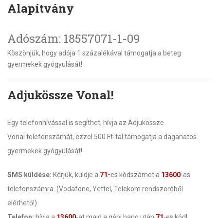
Alapítvány
Adószám: 18557071-1-09
Köszönjük, hogy adója 1 százalékával támogatja a beteg
gyermekek gyógyulását!
Adjukössze Vonal!
Egy telefonhívással is segíthet, hívja az Adjukössze
Vonal telefonszámát, ezzel 500 Ft-tal támogatja a daganatos
gyermekek gyógyulását!
SMS küldése:
Kérjük, küldje a
71-
es kódszámot a
13600
-as
telefonszámra. (Vodafone, Yettel, Telekom rendszeréből
elérhető!)
Telefon:
hívja a
13600
-at majd a gépi hang után
71
-es kód!