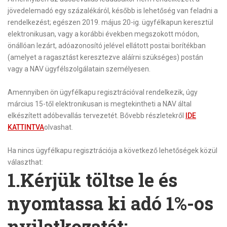
jövedelemadó egy százalékáról, később is lehetőség van feladni a
rendelkezést; egészen 2019. május 20-ig. ügyfélkapun keresztül
elektronikusan, vagy a korábbi években megszokott módon,
önállóan lezárt, adóazonosító jelével ellátott postai borítékban
(amelyet a ragasztást keresztezve aláírni szükséges) postán
vagy a NAV ügyfélszolgálatain személyesen.
Amennyiben ön ügyfélkapu regisztrációval rendelkezik, úgy
március 15-től elektronikusan is megtekintheti a NAV által
elkészített adóbevallás tervezetét. Bővebb részletekről
IDE
KATTINTVA
olvashat.
Ha nincs ügyfélkapu regisztrációja a következő lehetőségek közül
választhat:
1.Kérjük töltse le és
nyomtassa ki adó 1%-os
nyilatkozatát: