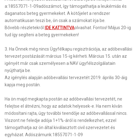
a:
18557071-1-09
adószámot, így támogathatja a
leukémiás
és
daganatos
beteg gyermekeket.
A kötőjelet a rendszer
automatikusan teszi be, ön csak a számokat írja be.
Bővebb részletekről
IDE KATTINTVA
olvashat.
Fontos! Május 20-ig
tud így segíteni a beteg gyermekeken!
3
. Ha Önnek még nincs Ügyfélkapu regisztrációja, az adóbevallási
tervezet postázását március 15-ig kérheti. Március 15. után az
igényét már csak személyesen a NAV ügyfélszolgálatain
nyújthatja be.
Az igénylés alapján adóbevallási tervezetét 2019. április 30-áig
kapja meg postán.
Ha ön majd megkapta postán az adóbevallási tervezetét, ne
felejtse el átnézni, hogy az adatok helyesek-e. Ha nem kíván
módosítani rajta, úgy további teendője az adóbevallással nincs.
Viszont ne feledje adója 1+1%-áról is rendelkezhet,
ezzel
támogathatja az ön által kiválasztott civil szervezetet és
egyházat.
Adószámunk:
18557071-1-09