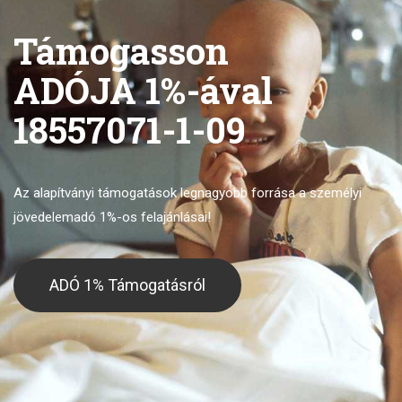
Támogasson
ADÓJA 1%-ával
18557071-1-09
Az alapítványi támogatások legnagyobb forrása
a személyi
jövedelemadó 1%-os felajánlásai!
ADÓ 1% Támogatásról