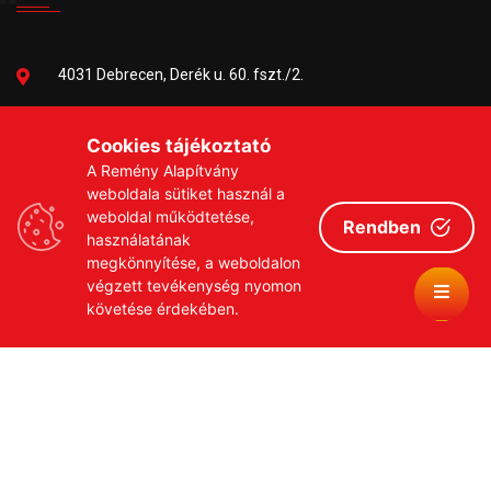
4031 Debrecen, Derék u. 60. fszt./2.
06-30/384-9703
Cookies tájékoztató
A Remény Alapítvány
remeny1999@gmail.com
weboldala sütiket használ a
weboldal működtetése,
Rendben
használatának
megkönnyítése, a weboldalon
végzett tevékenység nyomon
követése érdekében.
Copyrights © 2026 Remény a Leukémiás Gyermekekért
Közhasznú Alapítvány
Adatvédelmi szabályzat
Adományozási tájékoztató