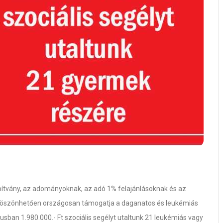
tvány, az adományoknak, az adó 1% felajánlásoknak és az
köszönhetően országosan támogatja a daganatos és leukémiás
sban 1.980.000.- Ft szociális segélyt utaltunk 21 leukémiás vagy