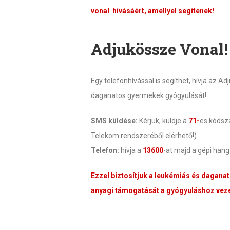
vonal hívásáért, amellyel segítenek!
Adjukössze Vonal!
Egy telefonhívással is segíthet, hívja az 
daganatos gyermekek gyógyulását!
SMS küldése:
Kérjük, küldje a
71-
es kóds
Telekom rendszeréből elérhető!)
Telefon:
hívja a
13600
-at majd a gépi han
Ezzel biztosítjuk a leukémiás és dagana
anyagi támogatását a gyógyuláshoz veze