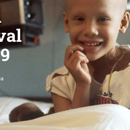
n
val
09
sa