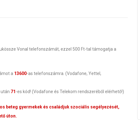
Adjukössze Vonal telefonszámát, ezzel 500 Ft-tal támogatja a
zámot a
13600
-as telefonszámra. (Vodafone, Yettel,
g után
71
-es kód! (Vodafone és Telekom rendszeréből elérhető!)
tos beteg gyermekek és családjuk szociális segélyezését,
tő úton.