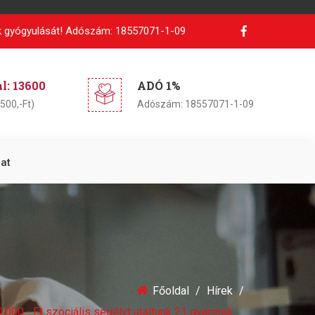
 gyógyulását!
Adószám: 18557071-1-09
: 13600
ADÓ 1%
500,-Ft)
Adószám: 18557071-1-09
at
Főoldal
Hírek
.000.- Ft szociális segélyt utaltunk 21 gyermek