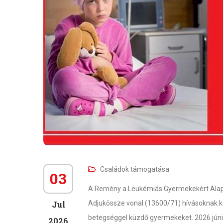
Családok támogatása
03
A Remény a Leukémiás Gyermekekért Alapí
Jul
Adjukössze vonal (13600/71) hívásoknak 
betegséggel küzdő gyermekeket. 2026 júniu
2026