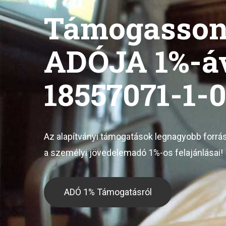
Támogasso
ADÓJA 1%-á
18557071-1-
Az alapítványi támogatások legnagyobb forrá
a személyi jövedelemadó 1%-os felajánlásai!
ADÓ 1% Támogatásról