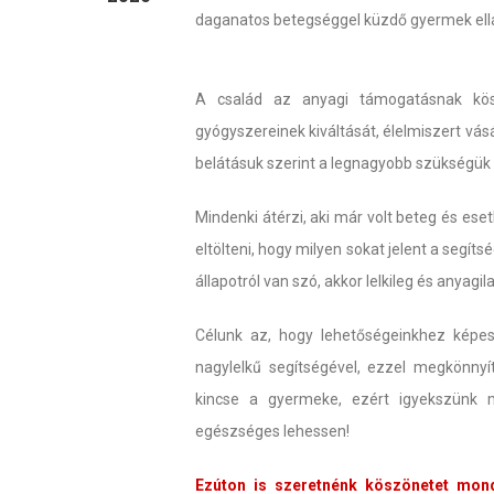
daganatos betegséggel küzdő gyermek ell
A család az anyagi támogatásnak kös
gyógyszereinek kiváltását, élelmiszert vásá
belátásuk szerint a legnagyobb szükségük 
Mindenki átérzi, aki már volt beteg és ese
eltölteni, hogy milyen sokat jelent a segít
állapotról van szó, akkor lelkileg és anyagi
Célunk az, hogy lehetőségeinkhez képes
nagylelkű segítségével, ezzel megkönny
kincse a gyermeke, ezért igyekszünk m
egészséges lehessen!
Ezúton is szeretnénk köszönetet mon