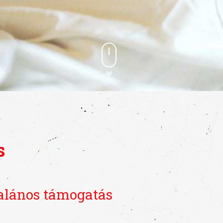
s
alános támogatás