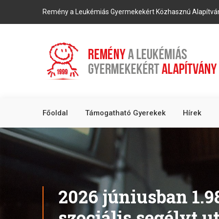
Remény a Leukémiás Gyermekekért Közhasznú Alapítvá
Főoldal
Támogatható Gyerekek
Hírek
2026 júniusban 1.98
szociális segélyt u