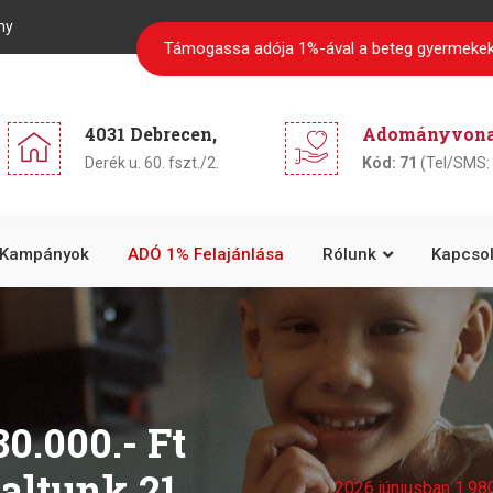
ny
Támogassa adója 1%-ával a beteg gyermekek
4031 Debrecen,
Adományvonal
Derék u. 60. fszt./2.
Kód: 71
(Tel/SMS: 
Kampányok
ADÓ 1% Felajánlása
Rólunk
Kapcsol
0.000.- Ft
taltunk 21
2026 júniusban 1.980