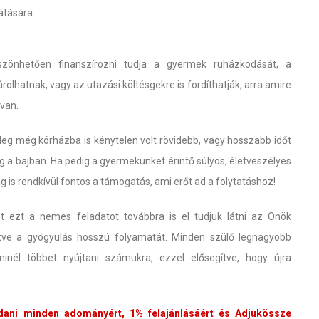
átására.
zönhetően finanszírozni tudja a gyermek ruházkodását, a
rolhatnak, vagy az utazási költésgekre is fordíthatják, arra amire
van.
tleg még kórházba is kénytelen volt rövidebb, vagy hosszabb időt
ség a bajban. Ha pedig a gyermekünket érintő súlyos, életveszélyes
lag is rendkívül fontos a támogatás, ami erőt ad a folytatáshoz!
t ezt a nemes feladatot továbbra is el tudjuk látni az Önök
ítve a gyógyulás hosszú folyamatát. Minden szülő legnagyobb
inél többet nyújtani számukra, ezzel elősegítve, hogy újra
dani minden adományért, 1% felajánlásáért és Adjukössze