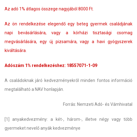
Az adó 1% átlagos összege nagyjából 8000 Ft.
Az ön rendelkezése elegendő egy beteg gyermek családjának
napi bevásárlására, vagy a kórházi tisztasági csomag
megvásárlására, egy új pizsamára, vagy a havi gyógyszerek
kiváltására.
Adószám 1% rendelkezéshez: 18557071-1-09
A családoknak járó kedvezményekről minden fontos információ
megtalálható a NAV honlapján.
Forrás: Nemzeti Adó- és Vámhivatal
[1] anyakedvezmény: a két-, három-, illetve négy vagy több
gyermeket nevelő anyák kedvezménye