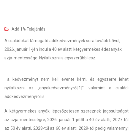
Adó 1% Felajánlás
A családokat támogató adókedvezmények sora tovább bővül,
2026. január 1-jén indul a 40 év alatti kétgyermekes édesanyák
szja-mentessége. Nyilatkozni is egyszerűbb lesz:
a kedvezményt nem kell évente kérni, és egyszerre lehet
nyilatkozni az „anyakedvezményről[1]”, valamint a családi
adókedvezményről is.
A kétgyermekes anyák lépcsőzetesen szereznek jogosultságot
az szja-mentességre, 2026. január 1-jétől a 40 év alatti, 2027-től
az 50 év alatti, 2028-től az 60 év alatti, 2029-től pedig valamennyi