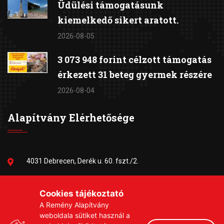
Üdülési támogatásunk
kiemelkedő sikert aratott.
2026-08-05
3 073 948 forint célzott támogatás
érkezett 31 beteg gyermek részére
2026-08-04
Alapítvány Elérhetősége
4031 Debrecen, Derék u. 60. fszt./2.
06-30/384-9703
Cookies tájékoztató
A Remény Alapítvány
remeny1999@gmail.com
weboldala sütiket használ a