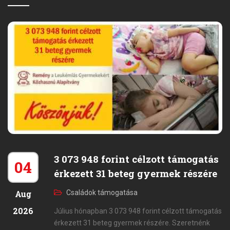
3 073 948 forint célzott támogatás
04
érkezett 31 beteg gyermek részére
Aug
Családok támogatása
2026
Július hónapban 3 073 948 forint célzott támogatás
érkezett 31 beteg gyermek részére. Szeretnénk