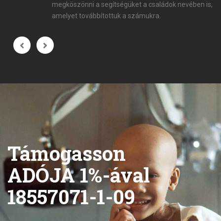
megköszönni a segítségüket a családok nevében is,
amelyet továbbítottuk a számukra.
Támogasson
ADÓJA 1%-ával
18557071-1-09