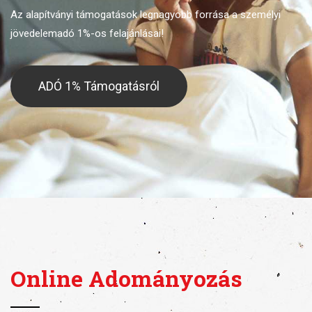
Az alapítványi támogatások legnagyobb forrása
a személyi
jövedelemadó 1%-os felajánlásai!
ADÓ 1% Támogatásról
Online Adományozás