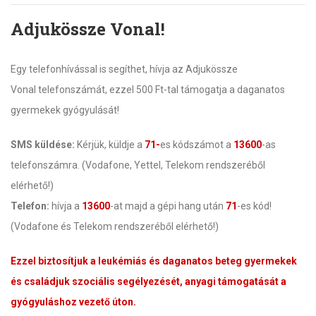
Adjukössze Vonal!
Egy telefonhívással is segíthet, hívja az Adjukössze
Vonal telefonszámát, ezzel 500 Ft-tal támogatja a daganatos
gyermekek gyógyulását!
SMS küldése:
Kérjük, küldje a
71-
es kódszámot a
13600
-as
telefonszámra. (Vodafone, Yettel, Telekom rendszeréből
elérhető!)
Telefon:
hívja a
13600
-at majd a gépi hang után
71
-es kód!
(Vodafone és Telekom rendszeréből elérhető!)
Ezzel biztosítjuk a leukémiás és daganatos beteg gyermekek
és családjuk szociális segélyezését, anyagi támogatását a
gyógyuláshoz vezető úton.