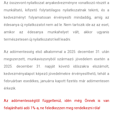
Az összevont nyilatkozat anyakedvezményre vonatkozó részét a
munkáltató, kifizető folytatólagos nyilatkozatnak tekinti, és a
kedvezményt folyamatosan érvényesíti mindaddig, amíg az
édesanya új nyilatkozatot nem ad le. Nem tartozik ide az az eset,
amikor az édesanya munkahelyet vált, akkor ugyanis
természetesen új nyilatkozatot kell leadni.
Az adómentesség első alkalommal a 2025. december 31. után
megszerzett, munkaviszonyból származó jövedelem esetén a
2025. december 31. napját követő időszakra elszámolt,
kedvezményalapot képező jövedelmekre érvényesíthető, tehát a
februárban esedékes, januárra kapott fizetés már adómentesen
érkezik.
Az adómentességtől függetlenül, idén még Önnek is van
felajánlható adó 1%-a, ne feledkezzen meg rendelkezni róla!