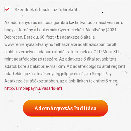
Szeretnék értesülni az új hírekről
Az adományozás indítása gombra kattintva tudomásul veszem,
hogy a Remény a Leukémiás Gyermekekért Alapítvány (4031
Debrecen, Derék u. 60. fszt./2.) adatkezelő által a
www.remenyalapitvany.hu felhasználói adatbázisában tárolt
alábbi személyes adataim átadásra kerülnek az OTP Mobil Kft.,
mint adatfeldolgozó részére. Az adatkezelő által továbbított
adatok köre az alábbi: e-mail cím. Az adatfeldolgozó által végzett
adatfeldolgozási tevékenység jellege és célja a SimplePay
Adatkezelési tájékoztatóban, az alábbi linken tekinthető meg:
http://simplepay.hu/vasarlo-aff
Adományozás Indítása