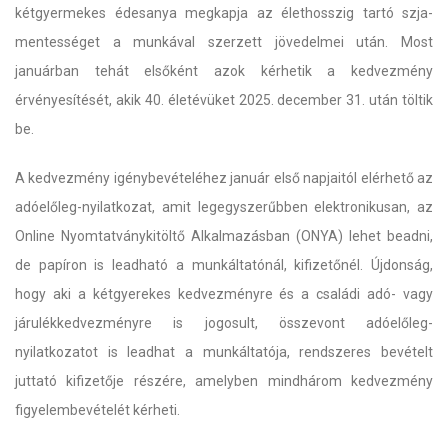
kétgyermekes édesanya megkapja az élethosszig tartó szja-
mentességet a munkával szerzett jövedelmei után. Most
januárban tehát elsőként azok kérhetik a kedvezmény
érvényesítését, akik 40. életévüket 2025. december 31. után töltik
be.
A kedvezmény igénybevételéhez január első napjaitól elérhető az
adóelőleg-nyilatkozat, amit legegyszerűbben elektronikusan, az
Online Nyomtatványkitöltő Alkalmazásban (ONYA) lehet beadni,
de papíron is leadható a munkáltatónál, kifizetőnél. Újdonság,
hogy aki a kétgyerekes kedvezményre és a családi adó- vagy
járulékkedvezményre is jogosult, összevont adóelőleg-
nyilatkozatot is leadhat a munkáltatója, rendszeres bevételt
juttató kifizetője részére, amelyben mindhárom kedvezmény
figyelembevételét kérheti.