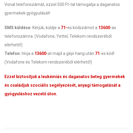
Vonal telefonszámát, ezzel 500 Ft-tal támogatja a daganatos
gyermekek gyógyulását!
SMS küldése:
Kérjük, küldje a
71-
es kódszámot a
13600
-as
telefonszámra. (Vodafone, Yettel, Telekom rendszeréből
elérhető!)
Telefon:
hívja a
13600
-at majd a gépi hang után
71
-es kód!
(Vodafone és Telekom rendszeréből elérhető!)
Ezzel biztosítjuk a leukémiás és daganatos beteg gyermekek
és családjuk szociális segélyezését, anyagi támogatását a
gyógyuláshoz vezető úton.