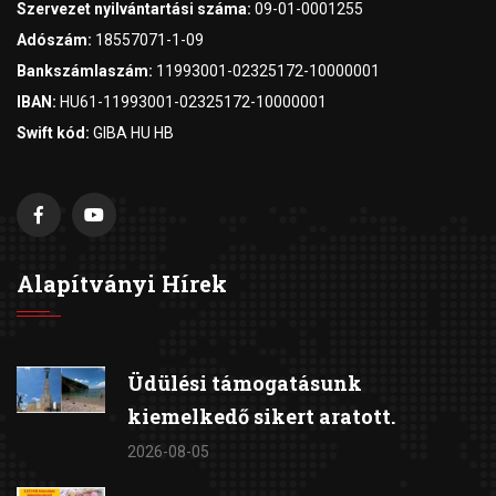
Szervezet nyilvántartási száma:
09-01-0001255
Adószám:
18557071-1-09
Bankszámlaszám:
11993001-02325172-10000001
IBAN:
HU61-11993001-02325172-10000001
Swift kód:
GIBA HU HB
Alapítványi Hírek
Üdülési támogatásunk
kiemelkedő sikert aratott.
2026-08-05