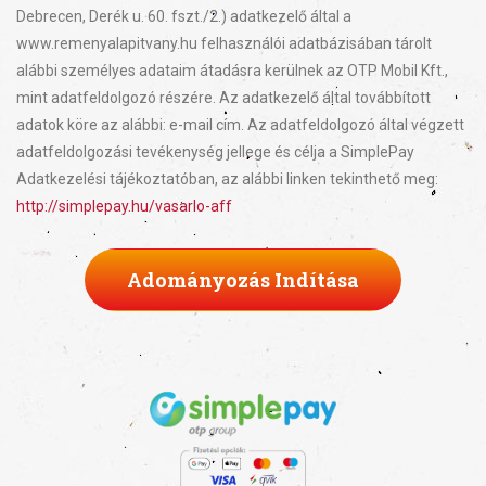
Debrecen, Derék u. 60. fszt./2.) adatkezelő által a
www.remenyalapitvany.hu felhasználói adatbázisában tárolt
alábbi személyes adataim átadásra kerülnek az OTP Mobil Kft.,
mint adatfeldolgozó részére. Az adatkezelő által továbbított
adatok köre az alábbi: e-mail cím. Az adatfeldolgozó által végzett
adatfeldolgozási tevékenység jellege és célja a SimplePay
Adatkezelési tájékoztatóban, az alábbi linken tekinthető meg:
http://simplepay.hu/vasarlo-aff
Adományozás Indítása