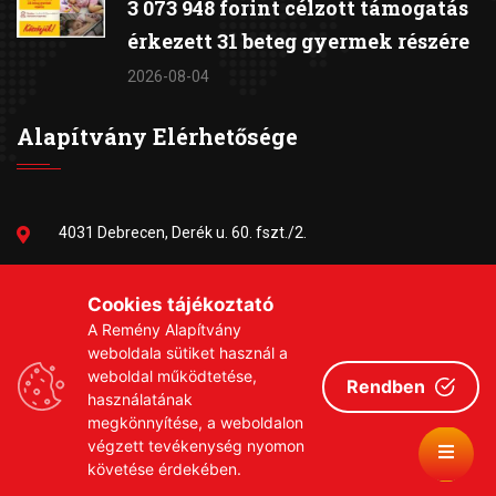
3 073 948 forint célzott támogatás
érkezett 31 beteg gyermek részére
2026-08-04
Alapítvány Elérhetősége
4031 Debrecen, Derék u. 60. fszt./2.
06-30/384-9703
Cookies tájékoztató
A Remény Alapítvány
remeny1999@gmail.com
weboldala sütiket használ a
weboldal működtetése,
Rendben
használatának
megkönnyítése, a weboldalon
végzett tevékenység nyomon
követése érdekében.
Copyrights © 2026 Remény a Leukémiás Gyermekekért