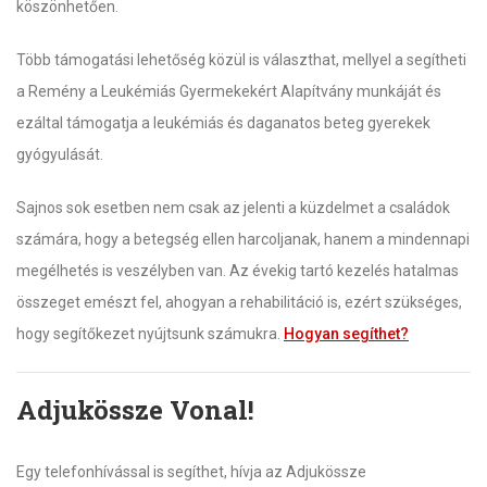
köszönhetően.
Több támogatási lehetőség közül is választhat, mellyel a segítheti
a Remény a Leukémiás Gyermekekért Alapítvány munkáját és
ezáltal támogatja a leukémiás és daganatos beteg gyerekek
gyógyulását.
Sajnos sok esetben nem csak az jelenti a küzdelmet a családok
számára, hogy a betegség ellen harcoljanak, hanem a mindennapi
megélhetés is veszélyben van. Az évekig tartó kezelés hatalmas
összeget emészt fel, ahogyan a rehabilitáció is, ezért szükséges,
hogy segítőkezet nyújtsunk számukra.
Hogyan segíthet?
Adjukössze Vonal!
Egy telefonhívással is segíthet, hívja az Adjukössze