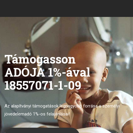
Támogasson
ADÓJA 1%-ával
18557071-1-09
Az alapítványi támogatások legnagyobb forrása
a személyi
jövedelemadó 1%-os felajánlásai!