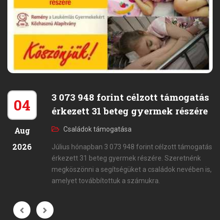
3 073 948 forint célzott támogatás
04
érkezett 31 beteg gyermek részére
Aug
Családok támogatása
2026
Július hónapban 3 073 948 forint célzott támogatás
érkezett 31 beteg gyermek részére. Szeretnénk
megköszönni a segítségüket a családok nevében is,
amelyet továbbítottuk a számukra.