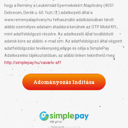
hogy a Remény a Leukémiás Gyermekekért Alapítvány (4031
Debrecen, Derék u. 60. fszt./2.) adatkezelő által a
www.remenyalapitvany.hu felhasználói adatbázisában tárolt
alábbi személyes adataim átadásra kerülnek az OTP Mobil Kft.,
mint adatfeldolgozó részére. Az adatkezelő által továbbított
adatok köre az alábbi: e-mail cím. Az adatfeldolgozó által végzett
adatfeldolgozási tevékenység jellege és célja a SimplePay
Adatkezelési tájékoztatóban, az alábbi linken tekinthető meg:
http://simplepay.hu/vasarlo-aff
Adományozás Indítása