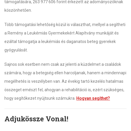
támogatására, 263 977 606 forint érkezett az adományozóknak
köszönhetően.
Több támogatási lehetőség közül is választhat, mellyel a segítheti
a Remény a Leukémiás Gyermekekért Alapítvány munkáját és
ezáltal támogatja a leukémiás és daganatos beteg gyerekek
gyógyulását.
Sajnos sok esetben nem csak az jelenti a küzdelmet a családok
számára, hogy a betegség ellen harcoljanak, hanem a mindennapi
megélhetés is veszélyben van. Az évekig tartó kezelés hatalmas
összeget emészt fel, ahogyan a rehabilitáció is, ezért szükséges,
hogy segítőkezet nyújtsunk számukra.
Hogyan segíthet?
Adjukössze Vonal!