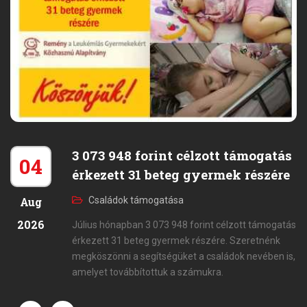
3 073 948 forint célzott támogatás
04
érkezett 31 beteg gyermek részére
Aug
Családok támogatása
2026
Július hónapban 3 073 948 forint célzott támogatás
érkezett 31 beteg gyermek részére. Szeretnénk
megköszönni a segítségüket a családok nevében is,
amelyet továbbítottuk a számukra.