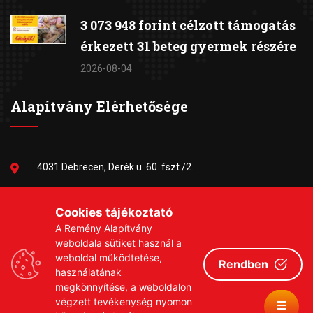
3 073 948 forint célzott támogatás
érkezett 31 beteg gyermek részére
2026-08-04
Alapítvány Elérhetősége
4031 Debrecen, Derék u. 60. fszt./2.
06-30/384-9703
Cookies tájékoztató
A Remény Alapítvány
remeny1999@gmail.com
weboldala sütiket használ a
weboldal működtetése,
Rendben
használatának
megkönnyítése, a weboldalon
végzett tevékenység nyomon