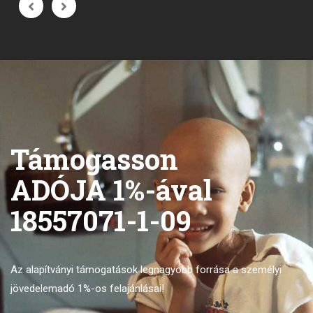
Támogasson
ADÓJA 1%-ával
18557071-1-09
Az alapítványi támogatások legnagyobb forrása
a személyi
jövedelemadó 1%-os felajánlásai!