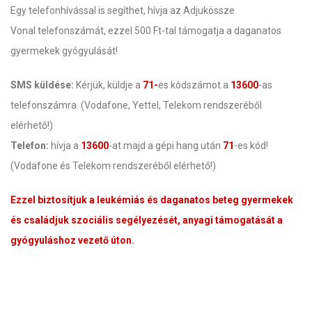
Egy telefonhívással is segíthet, hívja az Adjukössze
Vonal telefonszámát, ezzel 500 Ft-tal támogatja a daganatos
gyermekek gyógyulását!
SMS küldése:
Kérjük, küldje a
71-
es kódszámot a
13600
-as
telefonszámra. (Vodafone, Yettel, Telekom rendszeréből
elérhető!)
Telefon:
hívja a
13600
-at majd a gépi hang után
71
-es kód!
(Vodafone és Telekom rendszeréből elérhető!)
Ezzel biztosítjuk a leukémiás és daganatos beteg gyermekek
és családjuk szociális segélyezését, anyagi támogatását a
gyógyuláshoz vezető úton.