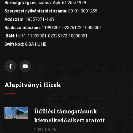
Bírósági végzés száma:
Apk. 61 255/1999
Szervezet nyilvántartási száma:
09-01-0001255
Adószám:
18557071-1-09
Bankszámlaszám:
11993001-02325172-10000001
IBAN:
HU61-11993001-02325172-10000001
Swift kód:
GIBA HU HB
Alapítványi Hírek
Üdülési támogatásunk
kiemelkedő sikert aratott.
2026-08-05