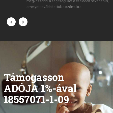
megköszönni a segítségüket a családok nevében is,
amelyet továbbítottuk a számukra.
Támogasson
ADÓJA 1%-ával
18557071-1-09