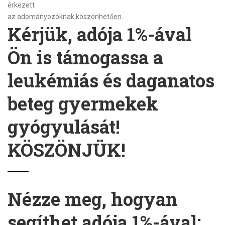
érkezett
az adományozóknak köszönhetően.
Kérjük, adója 1%-ával
Ön is támogassa a
leukémiás és daganatos
beteg gyermekek
gyógyulását!
KÖSZÖNJÜK!
Nézze meg, hogyan
segíthet adója 1%-ával: