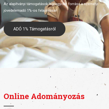
Az alapítványi támogatások legnagyobb forrása
a személyi
jövedelemadó 1%-os felajánlásai!
ADÓ 1% Támogatásról
Online Adományozás