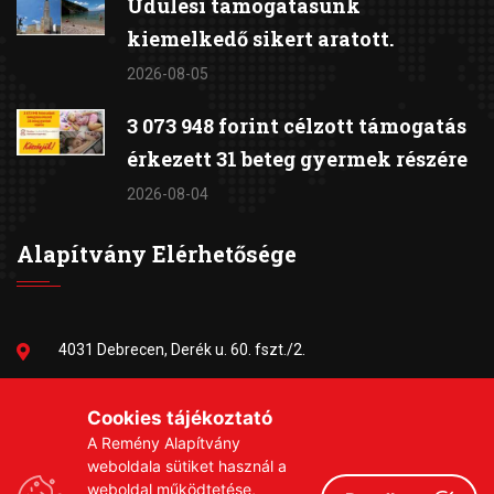
Üdülési támogatásunk
kiemelkedő sikert aratott.
2026-08-05
3 073 948 forint célzott támogatás
érkezett 31 beteg gyermek részére
2026-08-04
Alapítvány Elérhetősége
4031 Debrecen, Derék u. 60. fszt./2.
06-30/384-9703
Cookies tájékoztató
A Remény Alapítvány
remeny1999@gmail.com
weboldala sütiket használ a
weboldal működtetése,