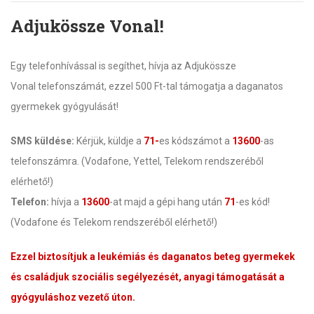
Adjukössze Vonal!
Egy telefonhívással is segíthet, hívja az Adjukössze
Vonal telefonszámát, ezzel 500 Ft-tal támogatja a daganatos
gyermekek gyógyulását!
SMS küldése:
Kérjük, küldje a
71-
es kódszámot a
13600
-as
telefonszámra. (Vodafone, Yettel, Telekom rendszeréből
elérhető!)
Telefon:
hívja a
13600
-at majd a gépi hang után
71
-es kód!
(Vodafone és Telekom rendszeréből elérhető!)
Ezzel biztosítjuk a leukémiás és daganatos beteg gyermekek
és családjuk szociális segélyezését, anyagi támogatását a
gyógyuláshoz vezető úton.