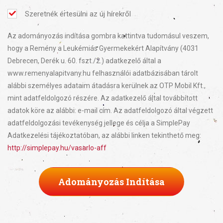
Szeretnék értesülni az új hírekről
Az adományozás indítása gombra kattintva tudomásul veszem,
hogy a Remény a Leukémiás Gyermekekért Alapítvány (4031
Debrecen, Derék u. 60. fszt./2.) adatkezelő által a
www.remenyalapitvany.hu felhasználói adatbázisában tárolt
alábbi személyes adataim átadásra kerülnek az OTP Mobil Kft.,
mint adatfeldolgozó részére. Az adatkezelő által továbbított
adatok köre az alábbi: e-mail cím. Az adatfeldolgozó által végzett
adatfeldolgozási tevékenység jellege és célja a SimplePay
Adatkezelési tájékoztatóban, az alábbi linken tekinthető meg:
http://simplepay.hu/vasarlo-aff
Adományozás Indítása