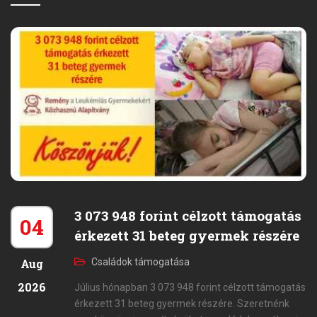
3 073 948 forint célzott támogatás
04
érkezett 31 beteg gyermek részére
Aug
Családok támogatása
2026
Július hónapban 3 073 948 forint célzott támogatás
érkezett 31 beteg gyermek részére. Szeretnénk