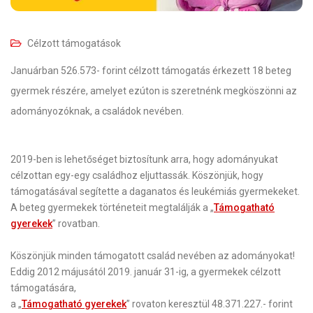
Célzott támogatások
Januárban 526.573- forint célzott támogatás érkezett 18 beteg
gyermek részére, amelyet ezúton is szeretnénk megköszönni az
adományozóknak, a családok nevében.
2019-ben is lehetőséget biztosítunk arra, hogy adományukat
célzottan egy-egy családhoz eljuttassák. Köszönjük, hogy
támogatásával segítette a daganatos és leukémiás gyermekeket.
A beteg gyermekek történeteit megtalálják a „
Támogatható
gyerekek
” rovatban.
Köszönjük minden támogatott család nevében az adományokat!
Eddig 2012 májusától 2019. január 31-ig, a gyermekek célzott
támogatására,
a „
Támogatható gyerekek
” rovaton keresztül 48.371.227.- forint