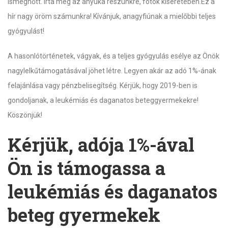
ismegnőtt. Írta meg az anyuka részünkre, fotók kíséretében.Ez a
hír nagy öröm számunkra! Kívánjuk, anagyfiúnak a mielőbbi teljes
gyógyulást!
A hasonlótörténetek, vágyak, és a teljes gyógyulás esélye az Önök
nagylelkűtámogatásával jöhet létre. Legyen akár az adó 1%-ának
felajánlása vagy pénzbelisegítség. Kérjük, hogy 2019-ben is
gondoljanak, a leukémiás és daganatos beteggyermekekre!
Köszönjük!
Kérjük, adója 1%-ával
Ön is támogassa a
leukémiás és daganatos
beteg gyermekek