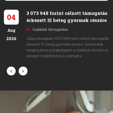
3 073 948 forint célzott támogatás
04
érkezett 31 beteg gyermek részére
Aug
Családok támogatása
2026
Július hónapban 3 073 948 forint célzott támogatás
érkezett 31 beteg gyermek részére. Szeretnénk
megköszönni a segítségüket a családok nevében is,
amelyet továbbítottuk a számukra.