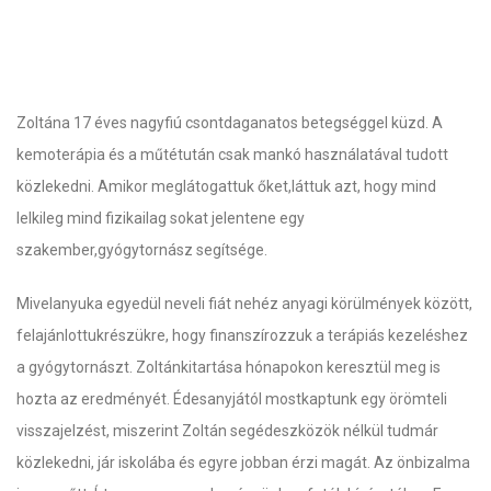
Zoltána 17 éves nagyfiú csontdaganatos betegséggel küzd. A
kemoterápia és a műtétután csak mankó használatával tudott
közlekedni. Amikor meglátogattuk őket,láttuk azt, hogy mind
lelkileg mind fizikailag sokat jelentene egy
szakember,gyógytornász segítsége.
Mivelanyuka egyedül neveli fiát nehéz anyagi körülmények között,
felajánlottukrészükre, hogy finanszírozzuk a terápiás kezeléshez
a gyógytornászt. Zoltánkitartása hónapokon keresztül meg is
hozta az eredményét. Édesanyjától mostkaptunk egy örömteli
visszajelzést, miszerint Zoltán segédeszközök nélkül tudmár
közlekedni, jár iskolába és egyre jobban érzi magát. Az önbizalma