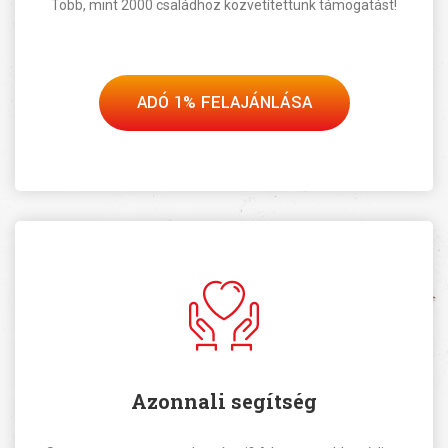
Több, mint 2000 családhoz közvetítettünk támogatást!
ADÓ 1% FELAJÁNLÁSA
Azonnali segítség