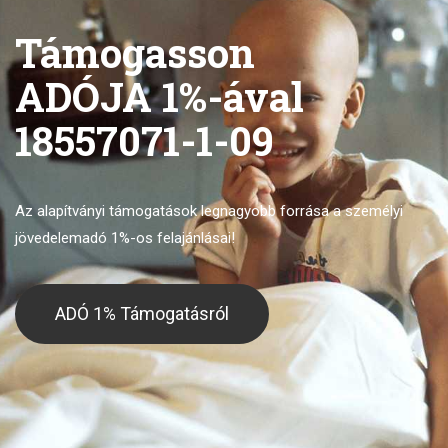
Támogasson
ADÓJA 1%-ával
18557071-1-09
Az alapítványi támogatások legnagyobb forrása
a személyi
jövedelemadó 1%-os felajánlásai!
ADÓ 1% Támogatásról