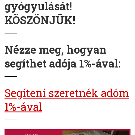
gyógyulását!
KÖSZÖNJÜK!
Nézze meg, hogyan
segíthet adója 1%-ával:
Segíteni szeretnék adóm
1%-ával