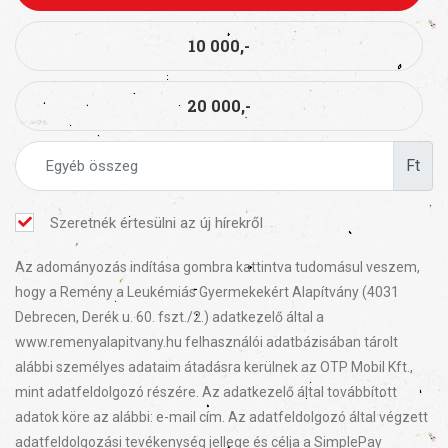
10 000,-
20 000,-
Ft
Szeretnék értesülni az új hírekről
Az adományozás indítása gombra kattintva tudomásul veszem,
hogy a Remény a Leukémiás Gyermekekért Alapítvány (4031
Debrecen, Derék u. 60. fszt./2.) adatkezelő által a
www.remenyalapitvany.hu felhasználói adatbázisában tárolt
alábbi személyes adataim átadásra kerülnek az OTP Mobil Kft.,
mint adatfeldolgozó részére. Az adatkezelő által továbbított
adatok köre az alábbi: e-mail cím. Az adatfeldolgozó által végzett
adatfeldolgozási tevékenység jellege és célja a SimplePay