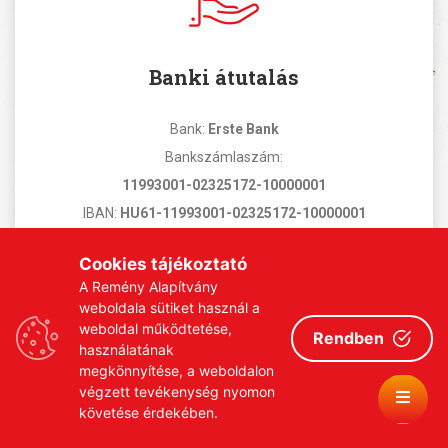
Banki átutalás
Bank:
Erste Bank
Bankszámlaszám:
11993001-02325172-10000001
IBAN:
HU61-11993001-02325172-10000001
Swift kód:
GIBA HU HB
Cookies tájékoztató
Közlemény: Általános támogatás
A Remény Alapítvány
weboldala sütiket használ a
weboldal működtetése,
Rendben
használatának
megkönnyítése, a weboldalon
végzett tevékenység nyomon
követése érdekében.