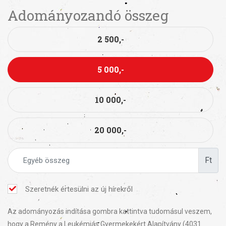
Adományozandó összeg
2 500,-
5 000,-
10 000,-
20 000,-
Ft
Szeretnék értesülni az új hírekről
Az adományozás indítása gombra kattintva tudomásul veszem,
hogy a Remény a Leukémiás Gyermekekért Alapítvány (4031