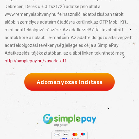
Debrecen, Derék u. 60. fszt./2.) adatkezelő által a
www.remenyalapitvany.hu felhasználói adatbázisában tárolt
alábbi személyes adataim átadásra kerülnek az OTP Mobil Kft.,
mint adatfeldolgozó részére. Az adatkezelő által továbbított
adatok köre az alábbi: e-mail cím. Az adatfeldolgozó által végzett
adatfeldolgozási tevékenység jellege és célja a SimplePay
Adatkezelési tájékoztatóban, az alábbi linken tekinthető meg:
http://simplepay.hu/vasarlo-aff
Adományozás Indítása