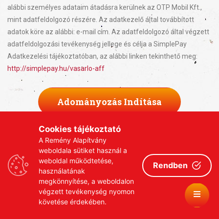
alábbi személyes adataim átadásra kerülnek az OTP Mobil Kft.,
mint adatfeldolgozó részére. Az adatkezelő által továbbított
adatok köre az alábbi: e-mail cím. Az adatfeldolgozó által végzett
adatfeldolgozási tevékenység jellege és célja a SimplePay
Adatkezelési tájékoztatóban, az alábbi linken tekinthető meg:
http://simplepay.hu/vasarlo-aff
Adományozás Indítása
Cookies tájékoztató
A Remény Alapítvány
weboldala sütiket használ a
weboldal működtetése,
Rendben
használatának
megkönnyítése, a weboldalon
végzett tevékenység nyomon
követése érdekében.