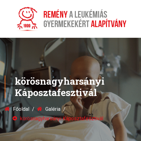
körösnagyharsányi
Káposztafesztivál
Főoldal
Galéria
körösnagyharsányi Káposztafesztivál